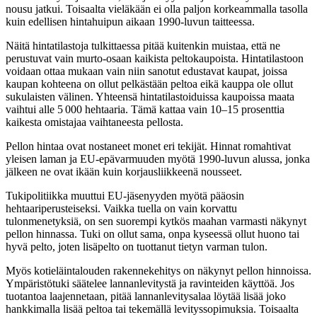
nousu jatkui. Toisaalta vieläkään ei olla paljon korkeammalla tasolla
kuin edellisen hintahuipun aikaan 1990-luvun taitteessa.
Näitä hintatilastoja tulkittaessa pitää kuitenkin muistaa, että ne
perustuvat vain murto-osaan kaikista peltokaupoista. Hintatilastoon
voidaan ottaa mukaan vain niin sanotut edustavat kaupat, joissa
kaupan kohteena on ollut pelkästään peltoa eikä kauppa ole ollut
sukulaisten välinen. Yhteensä hintatilastoiduissa kaupoissa maata
vaihtui alle 5 000 hehtaaria. Tämä kattaa vain 10–15 prosenttia
kaikesta omistajaa vaihtaneesta pellosta.
Pellon hintaa ovat nostaneet monet eri tekijät. Hinnat romahtivat
yleisen laman ja EU-epävarmuuden myötä 1990-luvun alussa, jonka
jälkeen ne ovat ikään kuin korjausliikkeenä nousseet.
Tukipolitiikka muuttui EU-jäsenyyden myötä pääosin
hehtaariperusteiseksi. Vaikka tuella on vain korvattu
tulonmenetyksiä, on sen suorempi kytkös maahan varmasti näkynyt
pellon hinnassa. Tuki on ollut sama, onpa kyseessä ollut huono tai
hyvä pelto, joten lisäpelto on tuottanut tietyn varman tulon.
Myös kotieläintalouden rakennekehitys on näkynyt pellon hinnoissa.
Ympäristötuki säätelee lannanlevitystä ja ravinteiden käyttöä. Jos
tuotantoa laajennetaan, pitää lannanlevitysalaa löytää lisää joko
hankkimalla lisää peltoa tai tekemällä levityssopimuksia. Toisaalta