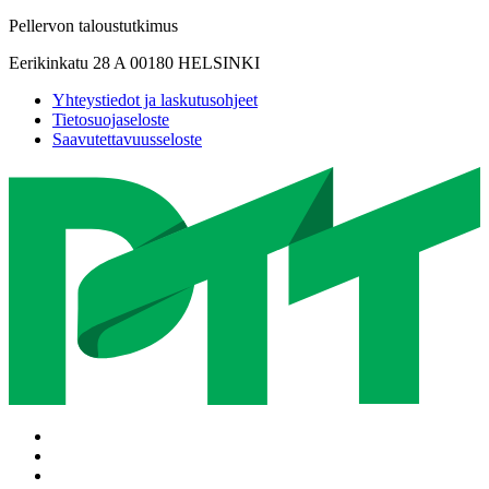
Pellervon taloustutkimus
Eerikinkatu 28 A 00180 HELSINKI
Yhteystiedot ja laskutusohjeet
Tietosuojaseloste
Saavutettavuusseloste