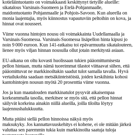
kotieläintuotanto on voimakkaasti keskittynyt tietyille alueille:
sikatalous Varsinais-Suomeen ja Etelä-Pohjanmaalle,
maidontuotanto Pohjanmaalle ja Pohjois-Savoon. Kun alueella on
monia laajentajia, myös kiinnostus vapautuviin peltoihin on kova, ja
hinnat ovat nousseet.
Viime vuonna hintojen nousu oli voimakkainta Uudellamaalla ja
Varsinais-Suomessa. Varsinais-Suomessa lisäpellon hinta kipusi jo
noin 9 000 euroon. Kun 141-ratkaisu toi epävarmuutta sikatalouteen,
lienee myös viljan hinnan nousulla ollut jotain merkitystä asiaan.
EU-aikana on oltu kovasti huolissaan tukien pääomittumisesta
pellon hintaan, mutta nämä tuoreimmat tilastot viittaavat siihen, että
pääomittuvat ne markkinoiltakin saadut tulot samalla tavalla. Hyvä
vertailukohta saadaan metsäkiinteistöistä, joiden keskihinta kohosi
kantohintojen nousun myötä 20 prosenttia viime vuonna.
Jos ja kun maatalouden markkinatulot pysyvät aikaisempaa
korkeammalla tasolla, merkitsee se myös sitä, että pellon hinnat
säilyvät korkeina ainakin niillä alueilla, joilla tiloilta löytyy
laajennushalukkuutta.
Mutta pitäisi siellä pellon hinnoissa näkyä myös
maksukyky. Jos kannattavuuskehitys ei kohene, ei ole mitään järkeä
valuttaa sen paremmin tukia kuin markkinoilta saatuja tuloja