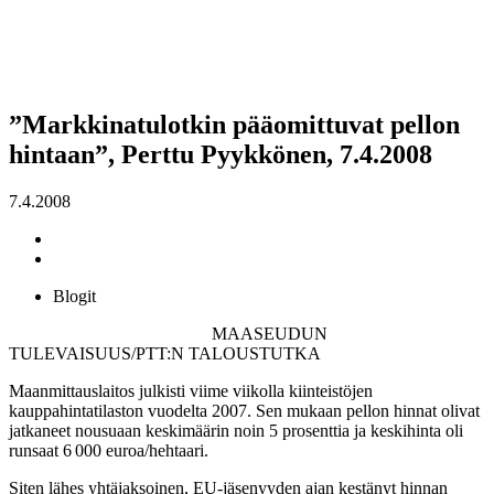
”Markkinatulotkin pääomittuvat pellon
hintaan”, Perttu Pyykkönen, 7.4.2008
7.4.2008
Blogit
MAASEUDUN
TULEVAISUUS/PTT:N TALOUSTUTKA
Maanmittauslaitos julkisti viime viikolla kiinteistöjen
kauppahintatilaston vuodelta 2007. Sen mukaan pellon hinnat olivat
jatkaneet nousuaan keskimäärin noin 5 prosenttia ja keskihinta oli
runsaat 6 000 euroa/hehtaari.
Siten lähes yhtäjaksoinen, EU-jäsenyyden ajan kestänyt hinnan