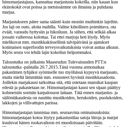
himomarjastajuus, kannattaa marjastusta kokeilla, niin kauan kun
ekinokokit ovat poissa ja metsissämme on ilmaista ja puhdasta
marjaa.
Marjastukseen pätee sama sääntö kuin moniin muihinkin lajeihin.
Jos laji on outo, aloita maltilla. Valitse kiitollinen poimittava, ota
eväät, varaudu hyttysiin ja hikoiluun. Ja siihen, että selkää alkaa
jossain vaiheessa kolottaa. Tai ettei marjoja heti löydy. Myös
mielikuvat mm. mustikkakiissellistä talvipäivänä ja ajatukset
kotimaisen superfoodin terveysvaikutuksista voivat auttaa alkuun.
Myös seura voi tehdä lajin kokeilun helpommaksi.
Taloustutka on julkaistu Maaseudun Tulevaisuuden PTT:n
taloustutka -palstalla 20.7.2015.
Tänä vuonna armonaikaa
pakastimen tyhjäksi syömiselle tuo myöhässä kypsyvä marjasato,
mutta mieltä lämmittää mm. ennusteet hyvästä mustikkasadosta.
Joillekin marjakausi tarkoittaa sitä, että ostetaan mansikat kaupan
edestä ja pakastetaan ne. Himomarjastajan kausi sen sijaan päättyy
kohmeisiin sormiin karpalosuon laitaan. Tätä ennen marjastus- ja
säilöntäkaudesta on nautittu mustikoiden, herukoiden, puolukoiden,
lakkojen ja villivattujen parissa.
Himomarjastajan tunnistaa mm. seuraavista ominaisuuksista:
himomarjastajan kotoa löytyy pakastustilaa satoja litroja ja marjat
kuuluvat hänen ruokavalioon eri muodoissaan päivittäin.