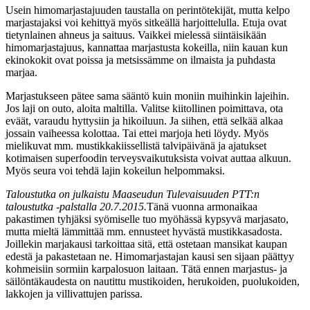
Usein himomarjastajuuden taustalla on perintötekijät, mutta kelpo
marjastajaksi voi kehittyä myös sitkeällä harjoittelulla. Etuja ovat
tietynlainen ahneus ja saituus. Vaikkei mielessä siintäisikään
himomarjastajuus, kannattaa marjastusta kokeilla, niin kauan kun
ekinokokit ovat poissa ja metsissämme on ilmaista ja puhdasta
marjaa.
Marjastukseen pätee sama sääntö kuin moniin muihinkin lajeihin.
Jos laji on outo, aloita maltilla. Valitse kiitollinen poimittava, ota
eväät, varaudu hyttysiin ja hikoiluun. Ja siihen, että selkää alkaa
jossain vaiheessa kolottaa. Tai ettei marjoja heti löydy. Myös
mielikuvat mm. mustikkakiissellistä talvipäivänä ja ajatukset
kotimaisen superfoodin terveysvaikutuksista voivat auttaa alkuun.
Myös seura voi tehdä lajin kokeilun helpommaksi.
Taloustutka on julkaistu Maaseudun Tulevaisuuden PTT:n
taloustutka -palstalla 20.7.2015.
Tänä vuonna armonaikaa
pakastimen tyhjäksi syömiselle tuo myöhässä kypsyvä marjasato,
mutta mieltä lämmittää mm. ennusteet hyvästä mustikkasadosta.
Joillekin marjakausi tarkoittaa sitä, että ostetaan mansikat kaupan
edestä ja pakastetaan ne. Himomarjastajan kausi sen sijaan päättyy
kohmeisiin sormiin karpalosuon laitaan. Tätä ennen marjastus- ja
säilöntäkaudesta on nautittu mustikoiden, herukoiden, puolukoiden,
lakkojen ja villivattujen parissa.