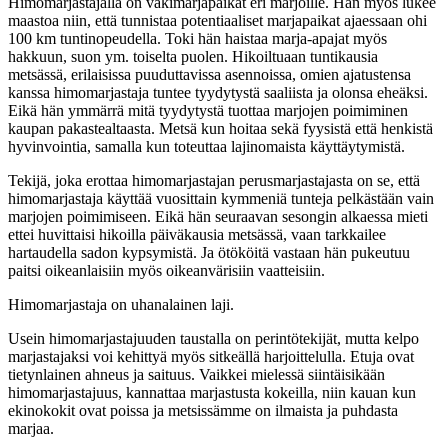
Himomarjastajalla on vakimarjapaikat eri marjoille. Hän myös lukee
maastoa niin, että tunnistaa potentiaaliset marjapaikat ajaessaan ohi
100 km tuntinopeudella. Toki hän haistaa marja-apajat myös
hakkuun, suon ym. toiselta puolen. Hikoiltuaan tuntikausia
metsässä, erilaisissa puuduttavissa asennoissa, omien ajatustensa
kanssa himomarjastaja tuntee tyydytystä saaliista ja olonsa eheäksi.
Eikä hän ymmärrä mitä tyydytystä tuottaa marjojen poimiminen
kaupan pakastealtaasta. Metsä kun hoitaa sekä fyysistä että henkistä
hyvinvointia, samalla kun toteuttaa lajinomaista käyttäytymistä.
Tekijä, joka erottaa himomarjastajan perusmarjastajasta on se, että
himomarjastaja käyttää vuosittain kymmeniä tunteja pelkästään vain
marjojen poimimiseen. Eikä hän seuraavan sesongin alkaessa mieti
ettei huvittaisi hikoilla päiväkausia metsässä, vaan tarkkailee
hartaudella sadon kypsymistä. Ja ötököitä vastaan hän pukeutuu
paitsi oikeanlaisiin myös oikeanvärisiin vaatteisiin.
Himomarjastaja on uhanalainen laji.
Usein himomarjastajuuden taustalla on perintötekijät, mutta kelpo
marjastajaksi voi kehittyä myös sitkeällä harjoittelulla. Etuja ovat
tietynlainen ahneus ja saituus. Vaikkei mielessä siintäisikään
himomarjastajuus, kannattaa marjastusta kokeilla, niin kauan kun
ekinokokit ovat poissa ja metsissämme on ilmaista ja puhdasta
marjaa.