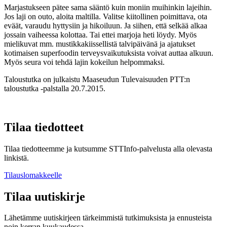
Marjastukseen pätee sama sääntö kuin moniin muihinkin lajeihin.
Jos laji on outo, aloita maltilla. Valitse kiitollinen poimittava, ota
eväät, varaudu hyttysiin ja hikoiluun. Ja siihen, että selkää alkaa
jossain vaiheessa kolottaa. Tai ettei marjoja heti löydy. Myös
mielikuvat mm. mustikkakiissellistä talvipäivänä ja ajatukset
kotimaisen superfoodin terveysvaikutuksista voivat auttaa alkuun.
Myös seura voi tehdä lajin kokeilun helpommaksi.
Taloustutka on julkaistu Maaseudun Tulevaisuuden PTT:n
taloustutka -palstalla 20.7.2015.
Tilaa tiedotteet
Tilaa tiedotteemme ja kutsumme STTInfo-palvelusta alla olevasta
linkistä.
Tilauslomakkeelle
Tilaa uutiskirje
Lähetämme uutiskirjeen tärkeimmistä tutkimuksista ja ennusteista
noin kerran kuukaudessa.