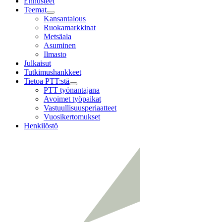
Ennusteet
Teemat
Child
Kansantalous
menu
Ruokamarkkinat
Metsäala
Asuminen
Ilmasto
Julkaisut
Tutkimushankkeet
Tietoa PTT:stä
Child
PTT työnantajana
menu
Avoimet työpaikat
Vastuullisuusperiaatteet
Vuosikertomukset
Henkilöstö