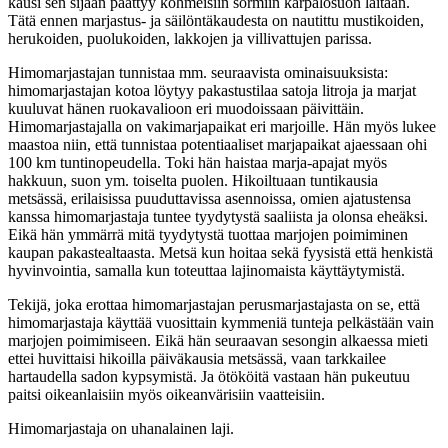
kausi sen sijaan päättyy kohmeisiin sormiin karpalosuon laitaan.
Tätä ennen marjastus- ja säilöntäkaudesta on nautittu mustikoiden,
herukoiden, puolukoiden, lakkojen ja villivattujen parissa.
Himomarjastajan tunnistaa mm. seuraavista ominaisuuksista:
himomarjastajan kotoa löytyy pakastustilaa satoja litroja ja marjat
kuuluvat hänen ruokavalioon eri muodoissaan päivittäin.
Himomarjastajalla on vakimarjapaikat eri marjoille. Hän myös lukee
maastoa niin, että tunnistaa potentiaaliset marjapaikat ajaessaan ohi
100 km tuntinopeudella. Toki hän haistaa marja-apajat myös
hakkuun, suon ym. toiselta puolen. Hikoiltuaan tuntikausia
metsässä, erilaisissa puuduttavissa asennoissa, omien ajatustensa
kanssa himomarjastaja tuntee tyydytystä saaliista ja olonsa eheäksi.
Eikä hän ymmärrä mitä tyydytystä tuottaa marjojen poimiminen
kaupan pakastealtaasta. Metsä kun hoitaa sekä fyysistä että henkistä
hyvinvointia, samalla kun toteuttaa lajinomaista käyttäytymistä.
Tekijä, joka erottaa himomarjastajan perusmarjastajasta on se, että
himomarjastaja käyttää vuosittain kymmeniä tunteja pelkästään vain
marjojen poimimiseen. Eikä hän seuraavan sesongin alkaessa mieti
ettei huvittaisi hikoilla päiväkausia metsässä, vaan tarkkailee
hartaudella sadon kypsymistä. Ja ötököitä vastaan hän pukeutuu
paitsi oikeanlaisiin myös oikeanvärisiin vaatteisiin.
Himomarjastaja on uhanalainen laji.