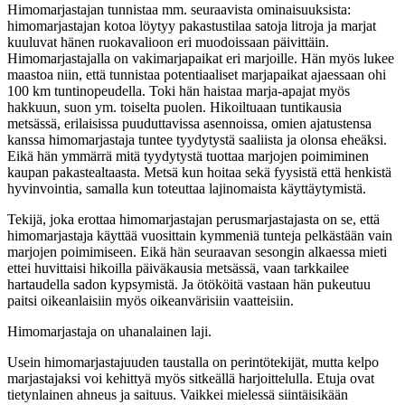
Himomarjastajan tunnistaa mm. seuraavista ominaisuuksista:
himomarjastajan kotoa löytyy pakastustilaa satoja litroja ja marjat
kuuluvat hänen ruokavalioon eri muodoissaan päivittäin.
Himomarjastajalla on vakimarjapaikat eri marjoille. Hän myös lukee
maastoa niin, että tunnistaa potentiaaliset marjapaikat ajaessaan ohi
100 km tuntinopeudella. Toki hän haistaa marja-apajat myös
hakkuun, suon ym. toiselta puolen. Hikoiltuaan tuntikausia
metsässä, erilaisissa puuduttavissa asennoissa, omien ajatustensa
kanssa himomarjastaja tuntee tyydytystä saaliista ja olonsa eheäksi.
Eikä hän ymmärrä mitä tyydytystä tuottaa marjojen poimiminen
kaupan pakastealtaasta. Metsä kun hoitaa sekä fyysistä että henkistä
hyvinvointia, samalla kun toteuttaa lajinomaista käyttäytymistä.
Tekijä, joka erottaa himomarjastajan perusmarjastajasta on se, että
himomarjastaja käyttää vuosittain kymmeniä tunteja pelkästään vain
marjojen poimimiseen. Eikä hän seuraavan sesongin alkaessa mieti
ettei huvittaisi hikoilla päiväkausia metsässä, vaan tarkkailee
hartaudella sadon kypsymistä. Ja ötököitä vastaan hän pukeutuu
paitsi oikeanlaisiin myös oikeanvärisiin vaatteisiin.
Himomarjastaja on uhanalainen laji.
Usein himomarjastajuuden taustalla on perintötekijät, mutta kelpo
marjastajaksi voi kehittyä myös sitkeällä harjoittelulla. Etuja ovat
tietynlainen ahneus ja saituus. Vaikkei mielessä siintäisikään