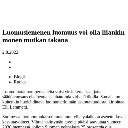
Luomusiemenen luomuus voi olla liiankin
monen mutkan takana
2.8.2022
Blogit
Ruoka
Luomutuotannon periaatteita voisi yksinkertaistaa, jotta
säädösrunsaus ei aiheuttaisi tahattomia virheitä tiloilla. Samalla on
kuitenkin huolehdittava luomumerkinnän uskottavuudesta, kirjoittaa
Elli Lemmetti.
Suomessa luonnonmukaisen tuotannon viljelyalalle on asetettu kovat
kasvutavoitteet. Vihreän siirtymän tavoite pitäisi saavuttaa vuoteen
2030 mennessä, jolloin Suomen peltoalasta 25 prosenttia olisi