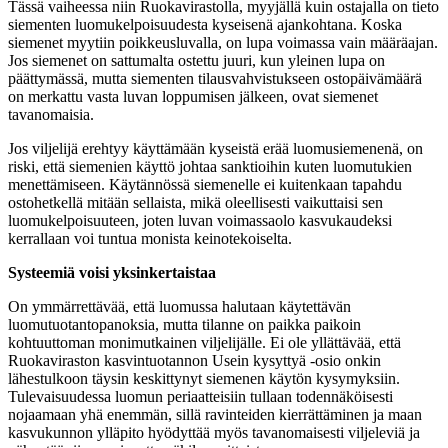
Tässä vaiheessa niin Ruokavirastolla, myyjällä kuin ostajalla on tieto
siementen luomukelpoisuudesta kyseisenä ajankohtana. Koska
siemenet myytiin poikkeusluvalla, on lupa voimassa vain määräajan.
Jos siemenet on sattumalta ostettu juuri, kun yleinen lupa on
päättymässä, mutta siementen tilausvahvistukseen ostopäivämäärä
on merkattu vasta luvan loppumisen jälkeen, ovat siemenet
tavanomaisia.
Jos viljelijä erehtyy käyttämään kyseistä erää luomusiemenenä, on
riski, että siemenien käyttö johtaa sanktioihin kuten luomutukien
menettämiseen. Käytännössä siemenelle ei kuitenkaan tapahdu
ostohetkellä mitään sellaista, mikä oleellisesti vaikuttaisi sen
luomukelpoisuuteen, joten luvan voimassaolo kasvukaudeksi
kerrallaan voi tuntua monista keinotekoiselta.
Systeemiä voisi yksinkertaistaa
On ymmärrettävää, että luomussa halutaan käytettävän
luomutuotantopanoksia, mutta tilanne on paikka paikoin
kohtuuttoman monimutkainen viljelijälle. Ei ole yllättävää, että
Ruokaviraston kasvintuotannon Usein kysyttyä -osio onkin
lähestulkoon täysin keskittynyt siemenen käytön kysymyksiin.
Tulevaisuudessa luomun periaatteisiin tullaan todennäköisesti
nojaamaan yhä enemmän, sillä ravinteiden kierrättäminen ja maan
kasvukunnon ylläpito hyödyttää myös tavanomaisesti viljeleviä ja