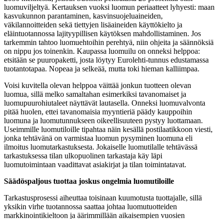
luomuviljeltyä. Kertauksen vuoksi luomun periaatteet lyhyesti: maan
kasvukunnon parantaminen, kasvinsuojeluaineiden,
väkilannoitteiden sekä tiettyjen lisäaineiden käyttökielto ja
eläintuotannossa lajityypillisen käytöksen mahdollistaminen. Jos
tarkemmin tahtoo luomuehtoihin perehtyä, niin ohjeita ja säännöksiä
on nippu jos toinenkin. Kaupassa luomuilu on onneksi helppoa:
etsitään se puuropaketti, josta löytyy Eurolehti-tunnus edustamassa
tuotantotapaa. Nopeaa ja selkeää, mutta toki hieman kalliimpaa.
Voisi kuvitella olevan helppoa väittää jonkun tuotteen olevan
luomua, sillä melko samaltahan esimerkiksi tavanomaiset ja
luomupuurohiutaleet näyttävät lautasella. Onneksi luomuvalvonta
pitää huolen, ettei tavanomaisia myyntieriä päädy kauppoihin
luomuna ja luomutunnukseen oikeellisuuteen pystyy luottamaan.
Useimmille luomutiloille tipahtaa näin kesällä postilaatikkoon viesti,
jonka tehtävänä on varmistaa luomun pysyminen luomuna eli
ilmoitus luomutarkastuksesta. Jokaiselle luomutilalle tehtävässä
tarkastuksessa tilan ulkopuolinen tarkastaja käy läpi
luomutoimintaan vaadittavat asiakirjat ja tilan toimintatavat.
Säädöspaljous tuottaa joskus ongelmia luomutiloille
Tarkastusprosessi aiheuttaa toisinaan kuumotusta tuottajalle, sillä
yksikin virhe tuotannossa saattaa johtaa luomutuotteiden
markkinointikieltoon ja äärimmillään aikaisempien vuosien