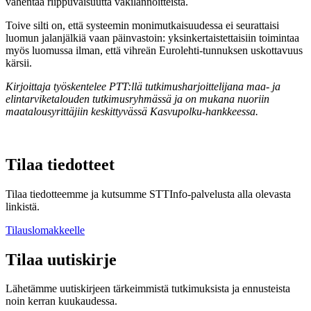
vähentää riippuvaisuutta väkilannoitteista.
Toive silti on, että systeemin monimutkaisuudessa ei seurattaisi
luomun jalanjälkiä vaan päinvastoin: yksinkertaistettaisiin toimintaa
myös luomussa ilman, että vihreän Eurolehti-tunnuksen uskottavuus
kärsii.
Kirjoittaja työskentelee PTT:llä tutkimusharjoittelijana maa- ja
elintarviketalouden tutkimusryhmässä ja on mukana nuoriin
maatalousyrittäjiin keskittyvässä Kasvupolku-hankkeessa.
Tilaa tiedotteet
Tilaa tiedotteemme ja kutsumme STTInfo-palvelusta alla olevasta
linkistä.
Tilauslomakkeelle
Tilaa uutiskirje
Lähetämme uutiskirjeen tärkeimmistä tutkimuksista ja ennusteista
noin kerran kuukaudessa.