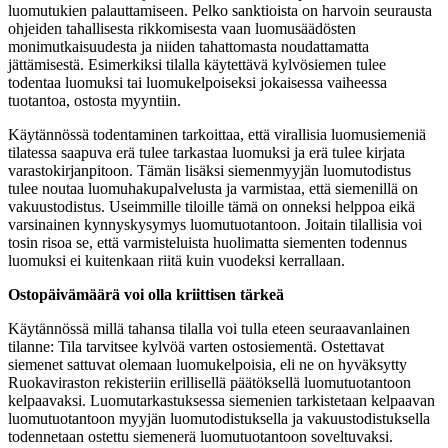
luomutukien palauttamiseen. Pelko sanktioista on harvoin seurausta
ohjeiden tahallisesta rikkomisesta vaan luomusäädösten
monimutkaisuudesta ja niiden tahattomasta noudattamatta
jättämisestä. Esimerkiksi tilalla käytettävä kylvösiemen tulee
todentaa luomuksi tai luomukelpoiseksi jokaisessa vaiheessa
tuotantoa, ostosta myyntiin.
Käytännössä todentaminen tarkoittaa, että virallisia luomusiemeniä
tilatessa saapuva erä tulee tarkastaa luomuksi ja erä tulee kirjata
varastokirjanpitoon. Tämän lisäksi siemenmyyjän luomutodistus
tulee noutaa luomuhakupalvelusta ja varmistaa, että siemenillä on
vakuustodistus. Useimmille tiloille tämä on onneksi helppoa eikä
varsinainen kynnyskysymys luomutuotantoon. Joitain tilallisia voi
tosin risoa se, että varmisteluista huolimatta siementen todennus
luomuksi ei kuitenkaan riitä kuin vuodeksi kerrallaan.
Ostopäivämäärä voi olla kriittisen tärkeä
Käytännössä millä tahansa tilalla voi tulla eteen seuraavanlainen
tilanne: Tila tarvitsee kylvöä varten ostosiementä. Ostettavat
siemenet sattuvat olemaan luomukelpoisia, eli ne on hyväksytty
Ruokaviraston rekisteriin erillisellä päätöksellä luomutuotantoon
kelpaavaksi. Luomutarkastuksessa siemenien tarkistetaan kelpaavan
luomutuotantoon myyjän luomutodistuksella ja vakuustodistuksella
todennetaan ostettu siemenerä luomutuotantoon soveltuvaksi.