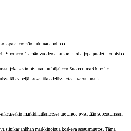
kä on jopa enemmän kuin naudanlihaa.
in Suomeen. Tämän vuoden alkupuoliskolla jopa puolet tuonnista oli
imaa, joka sekin hivuttautuu hiljalleen Suomen markkinoille.
ssa lähes neljä prosenttia edellisvuoteen verrattuna ja
ten vaikeassakin markkinatilanteessa tuotantoa pystytään sopeuttamaan
oleva siipikarjanlihan markkinointia koskeva asetusmuutos. Tämä