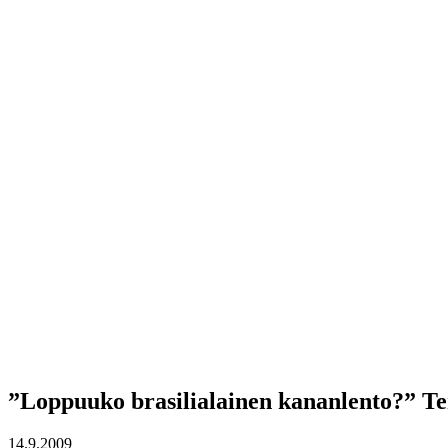
”Loppuuko brasilialainen kananlento?” Ter
14.9.2009