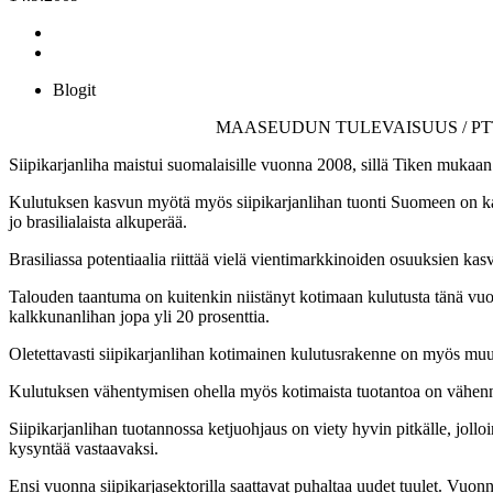
Blogit
MAASEUDUN TULEVAISUUS / PTT:N 
Siipikarjanliha maistui suomalaisille vuonna 2008, sillä Tiken mukaan
Kulutuksen kasvun myötä myös siipikarjanlihan tuonti Suomeen on ka
jo brasilialaista alkuperää.
Brasiliassa potentiaalia riittää vielä vientimarkkinoiden osuuksien k
Talouden taantuma on kuitenkin niistänyt kotimaan kulutusta tänä vuon
kalkkunanlihan jopa yli 20 prosenttia.
Oletettavasti siipikarjanlihan kotimainen kulutusrakenne on myös muut
Kulutuksen vähentymisen ohella myös kotimaista tuotantoa on vähenn
Siipikarjanlihan tuotannossa ketjuohjaus on viety hyvin pitkälle, jolloi
kysyntää vastaavaksi.
Ensi vuonna siipikarjasektorilla saattavat puhaltaa uudet tuulet. Vuo