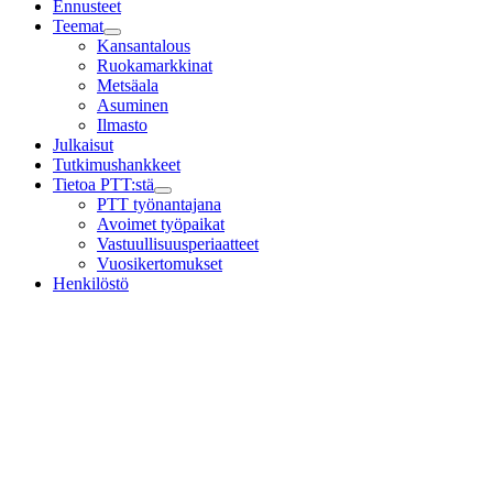
Ennusteet
Teemat
Child
Kansantalous
menu
Ruokamarkkinat
Metsäala
Asuminen
Ilmasto
Julkaisut
Tutkimushankkeet
Tietoa PTT:stä
Child
PTT työnantajana
menu
Avoimet työpaikat
Vastuullisuusperiaatteet
Vuosikertomukset
Henkilöstö