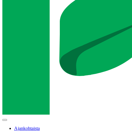
Main
menu
Ajankohtaista