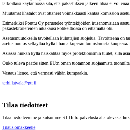
tarkoittaisi käytännössä sitä, että pakastuksen jälkeen lihaa ei voi enä
Muutamat lihatalot ovat ottaneet voimakkaasti kantaa komission aset
Esimerkiksi Pouttu Oy perustelee työntekijöiden irtisanomisiaan asetus
pakastebroilereiden aikakausi kotikeittiössä on eittämättä ohi.
Asetusmuutoksella tavoitellaan kuluttajien suojelua. Tavoitteena on tar
asetusmuutos selkiyttää kyllä lihan alkuperän tunnistamista kaupassa.
Asiassa hiukan kyllä haiskahtaa myös protektionismin tuulet, sillä asi
Onko tuleva päätös sitten EU:n oman tuotannon suojaamista tuonnilta 
Vastaus lienee, että varmasti vähän kumpaakin.
terhi.latvala@ptt.fi
Tilaa tiedotteet
Tilaa tiedotteemme ja kutsumme STTInfo-palvelusta alla olevasta linki
Tilauslomakkeelle