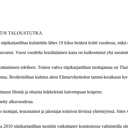
TALOUSTUTKA
 siipikarjanlihaa kulutettiin lähes 19 kiloa henkeä kohti vuodessa, mi
svanut. Vuosi vuodelta brasilialainen kana on kulkeutunut yhä useamm
asvattamiseen edelleen. Toinen vahva siipikarjanlihan tuottajamaa on Tha
na. Broilerinlihan kulutus aleni Elintarviketiedon tammi-kesäkuun luvui
tunut fileistä ja ohuista leikkeleistä halvempaan koipeen.
etty alkuvuodesta.
n tuottajat, teurastamot ja jalostajat toimivat tiiviissä yhteistyössä. Si
nna 2010 siipikarjanlihan tuontiin vaikuttanee komissiossa valmisteilla 