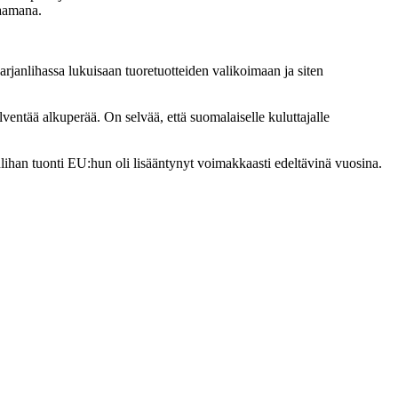
kaamana.
arjanlihassa lukuisaan tuoretuotteiden valikoimaan ja siten
lventää alkuperää. On selvää, että suomalaiselle kuluttajalle
nlihan tuonti EU:hun oli lisääntynyt voimakkaasti edeltävinä vuosina.