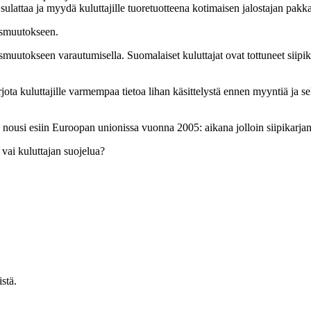
ä sulattaa ja myydä kuluttajille tuoretuotteena kotimaisen jalostajan pak
usmuutokseen.
muutokseen varautumisella. Suomalaiset kuluttajat ovat tottuneet siipik
jota kuluttajille varmempaa tietoa lihan käsittelystä ennen myyntiä ja se
a nousi esiin Euroopan unionissa vuonna 2005: aikana jolloin siipikarja
vai kuluttajan suojelua?
stä.