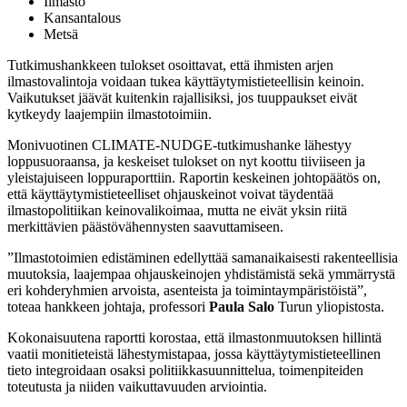
Ilmasto
Kansantalous
Metsä
Tutkimushankkeen tulokset osoittavat, että ihmisten arjen
ilmastovalintoja voidaan tukea käyttäytymistieteellisin keinoin.
Vaikutukset jäävät kuitenkin rajallisiksi, jos tuuppaukset eivät
kytkeydy laajempiin ilmastotoimiin.
Monivuotinen CLIMATE-NUDGE-tutkimushanke lähestyy
loppusuoraansa, ja keskeiset tulokset on nyt koottu tiiviiseen ja
yleistajuiseen loppuraporttiin. Raportin keskeinen johtopäätös on,
että käyttäytymistieteelliset ohjauskeinot voivat täydentää
ilmastopolitiikan keinovalikoimaa, mutta ne eivät yksin riitä
merkittävien päästövähennysten saavuttamiseen.
”Ilmastotoimien edistäminen edellyttää samanaikaisesti rakenteellisia
muutoksia, laajempaa ohjauskeinojen yhdistämistä sekä ymmärrystä
eri kohderyhmien arvoista, asenteista ja toimintaympäristöistä”,
toteaa hankkeen johtaja, professori
Paula Salo
Turun yliopistosta.
Kokonaisuutena raportti korostaa, että ilmastonmuutoksen hillintä
vaatii monitieteistä lähestymistapaa, jossa käyttäytymistieteellinen
tieto integroidaan osaksi politiikkasuunnittelua, toimenpiteiden
toteutusta ja niiden vaikuttavuuden arviointia.