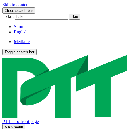
Skip to content
Close search bar
Haku:
Suomi
English
Medialle
Toggle search bar
PTT - To front page
Main menu