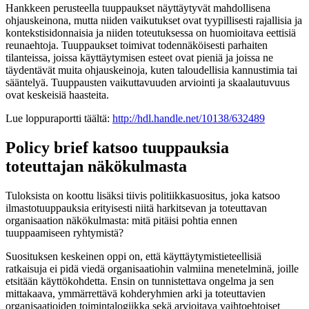
Hankkeen perusteella tuuppaukset näyttäytyvät mahdollisena
ohjauskeinona, mutta niiden vaikutukset ovat tyypillisesti rajallisia ja
kontekstisidonnaisia ja niiden toteutuksessa on huomioitava eettisiä
reunaehtoja. Tuuppaukset toimivat todennäköisesti parhaiten
tilanteissa, joissa käyttäytymisen esteet ovat pieniä ja joissa ne
täydentävät muita ohjauskeinoja, kuten taloudellisia kannustimia tai
sääntelyä. Tuuppausten vaikuttavuuden arviointi ja skaalautuvuus
ovat keskeisiä haasteita.
Lue loppuraportti täältä:
http://hdl.handle.net/10138/632489
Policy brief katsoo tuuppauksia
toteuttajan näkökulmasta
Tuloksista on koottu lisäksi tiivis politiikkasuositus, joka katsoo
ilmastotuuppauksia erityisesti niitä harkitsevan ja toteuttavan
organisaation näkökulmasta: mitä pitäisi pohtia ennen
tuuppaamiseen ryhtymistä?
Suosituksen keskeinen oppi on, että käyttäytymistieteellisiä
ratkaisuja ei pidä viedä organisaatiohin valmiina menetelminä, joille
etsitään käyttökohdetta. Ensin on tunnistettava ongelma ja sen
mittakaava, ymmärrettävä kohderyhmien arki ja toteuttavien
organisaatioiden toimintalogiikka sekä arvioitava vaihtoehtoiset