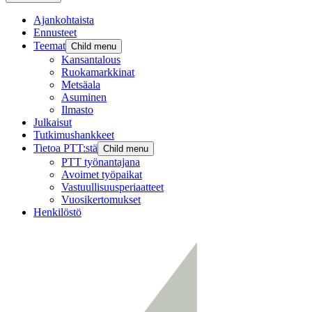
Ajankohtaista
Ennusteet
Teemat
Child menu
Kansantalous
Ruokamarkkinat
Metsäala
Asuminen
Ilmasto
Julkaisut
Tutkimushankkeet
Tietoa PTT:stä
Child menu
PTT työnantajana
Avoimet työpaikat
Vastuullisuusperiaatteet
Vuosikertomukset
Henkilöstö