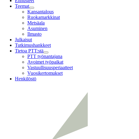
Ennusteet
Teemat
Child
Kansantalous
menu
Ruokamarkkinat
Metsäala
Asuminen
Ilmasto
Julkaisut
Tutkimushankkeet
Tietoa PTT:stä
Child
PTT työnantajana
menu
Avoimet työpaikat
Vastuullisuusperiaatteet
Vuosikertomukset
Henkilöstö