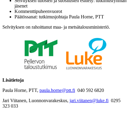
Selvityksen tulosten ja suositusten esittely: tutkimusryhmän
jäsenet
Kommenttipuheenvuorot
Päätössanat: tutkimusjohtaja Paula Horne, PTT
Selvityksen on rahoittanut maa- ja metsätalousministeriö.
Lisätietoja
Paula Horne, PTT,
paula.horne@ptt.fi
040 592 6820
Jari Viitanen, Luonnonvarakeskus,
jari.viitanen@luke.fi
0295
323 033