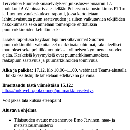
Tervetuloa Puumarkkinaselvityksen julkistuswebinaariin 17.
joulukuuta! Webinaarissa esitellään Pellervon taloustutkimus PTT:n
ja Luonnonvarakeskuksen raportti, jossa kartoitetaan
lähitulevaisuutta puun saatavuuden ja siihen vaikuttavien tekijöiden
näkökulmasta sekä annetaan toimenpide-ehdotuksia
puumarkkinoiden kehittämiseksi.
Lisäksi raportissa käydään läpi merkittävimmät Suomen
puumarkkinoihin vaikuttaneet markkinatapahtumat, rakenteelliset
muutokset sekä politiikkamuutokset viimeisen kymmenen vuoden
ajalta. Keskeisiä kysymyksiä ovat puumarkkinamuutokset,
raakapuun saatavuus ja puumarkkinoiden toimivuus.
Aika ja paikka:
17.12. klo 10.00–11.00, webinaari Teams-alustalla
– linkki osallistujille lähetetään edeltävänä päivänä.
Ilmoittaudu tästä viimeistään 15.12.
:
https://link.webropol.com/ep/puumarkkinaselvitys
Voit jakaa tätä kutsua eteenpäin!
Alustava ohjelma
Tilaisuuden avaus: metsäneuvos Erno Järvinen, maa- ja
metsätalousministeriö