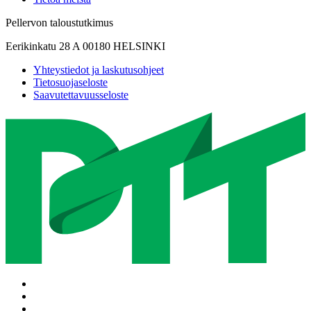
Pellervon taloustutkimus
Eerikinkatu 28 A 00180 HELSINKI
Yhteystiedot ja laskutusohjeet
Tietosuojaseloste
Saavutettavuusseloste