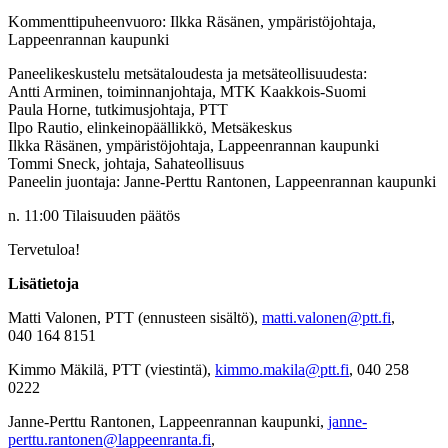
Kommenttipuheenvuoro: Ilkka Räsänen, ympäristöjohtaja,
Lappeenrannan kaupunki
Paneelikeskustelu metsätaloudesta ja metsäteollisuudesta:
Antti Arminen, toiminnanjohtaja, MTK Kaakkois-Suomi
Paula Horne, tutkimusjohtaja, PTT
Ilpo Rautio, elinkeinopäällikkö, Metsäkeskus
Ilkka Räsänen, ympäristöjohtaja, Lappeenrannan kaupunki
Tommi Sneck, johtaja, Sahateollisuus
Paneelin juontaja: Janne-Perttu Rantonen, Lappeenrannan kaupunki
n. 11:00 Tilaisuuden päätös
Tervetuloa!
Lisätietoja
Matti Valonen, PTT (ennusteen sisältö),
matti.valonen@ptt.fi
,
040 164 8151
Kimmo Mäkilä, PTT (viestintä),
kimmo.makila@ptt.fi
, 040 258
0222
Janne-Perttu Rantonen, Lappeenrannan kaupunki,
janne-
perttu.rantonen@lappeenranta.fi
,