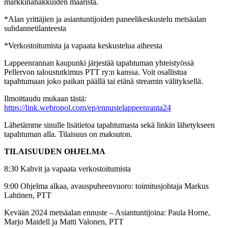
markkinahakkuiden määristä.
*Alan yrittäjien ja asiantuntijoiden paneelikeskustelu metsäalan
suhdannetilanteesta
*Verkostoitumista ja vapaata keskustelua aiheesta
Lappeenrannan kaupunki järjestää tapahtuman yhteistyössä
Pellervon taloustutkimus PTT ry:n kanssa. Voit osallistua
tapahtumaan joko paikan päällä tai etänä streamin välityksellä.
Ilmoittaudu mukaan tästä:
https://link.webropol.com/ep/ennustelappeenranta24
Lähetämme sinulle lisätietoa tapahtumasta sekä linkin lähetykseen
tapahtuman alla. Tilaisuus on maksuton.
TILAISUUDEN OHJELMA
8:30 Kahvit ja vapaata verkostoitumista
9:00 Ohjelma alkaa, avauspuheenvuoro: toimitusjohtaja Markus
Lahtinen, PTT
Kevään 2024 metsäalan ennuste – Asiantuntijoina: Paula Horne,
Marjo Maidell ja Matti Valonen, PTT