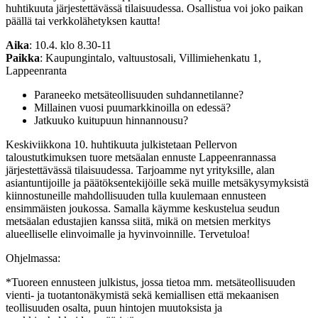
huhtikuuta järjestettävässä tilaisuudessa. Osallistua voi joko paikan
päällä tai verkkolähetyksen kautta!
Aika
: 10.4. klo 8.30-11
Paikka
: Kaupungintalo, valtuustosali, Villimiehenkatu 1,
Lappeenranta
Paraneeko metsäteollisuuden suhdannetilanne?
Millainen vuosi puumarkkinoilla on edessä?
Jatkuuko kuitupuun hinnannousu?
Keskiviikkona 10. huhtikuuta julkistetaan Pellervon
taloustutkimuksen tuore metsäalan ennuste Lappeenrannassa
järjestettävässä tilaisuudessa. Tarjoamme nyt yrityksille, alan
asiantuntijoille ja päätöksentekijöille sekä muille metsäkysymyksistä
kiinnostuneille mahdollisuuden tulla kuulemaan ennusteen
ensimmäisten joukossa. Samalla käymme keskustelua seudun
metsäalan edustajien kanssa siitä, mikä on metsien merkitys
alueelliselle elinvoimalle ja hyvinvoinnille. Tervetuloa!
Ohjelmassa:
*Tuoreen ennusteen julkistus, jossa tietoa mm. metsäteollisuuden
vienti- ja tuotantonäkymistä sekä kemiallisen että mekaanisen
teollisuuden osalta, puun hintojen muutoksista ja