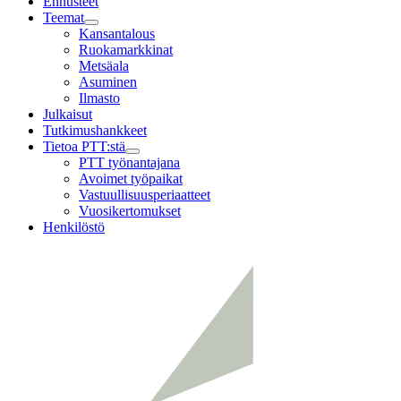
Ennusteet
Teemat
Child
Kansantalous
menu
Ruokamarkkinat
Metsäala
Asuminen
Ilmasto
Julkaisut
Tutkimushankkeet
Tietoa PTT:stä
Child
PTT työnantajana
menu
Avoimet työpaikat
Vastuullisuusperiaatteet
Vuosikertomukset
Henkilöstö