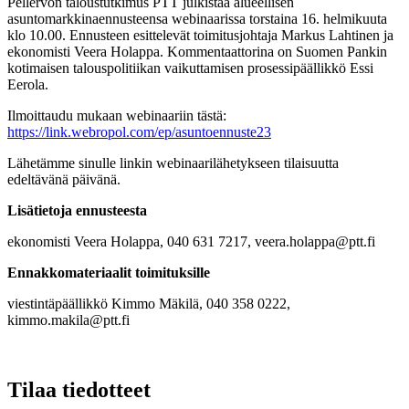
Pellervon taloustutkimus PTT julkistaa alueellisen
asuntomarkkinaennusteensa webinaarissa torstaina 16. helmikuuta
klo 10.00. Ennusteen esittelevät toimitusjohtaja Markus Lahtinen ja
ekonomisti Veera Holappa. Kommentaattorina on Suomen Pankin
kotimaisen talouspolitiikan vaikuttamisen prosessipäällikkö Essi
Eerola.
Ilmoittaudu mukaan webinaariin tästä:
https://link.webropol.com/ep/asuntoennuste23
Lähetämme sinulle linkin webinaarilähetykseen tilaisuutta
edeltävänä päivänä.
Lisätietoja ennusteesta
ekonomisti Veera Holappa, 040 631 7217, veera.holappa@ptt.fi
Ennakkomateriaalit toimituksille
viestintäpäällikkö Kimmo Mäkilä, 040 358 0222,
kimmo.makila@ptt.fi
Tilaa tiedotteet