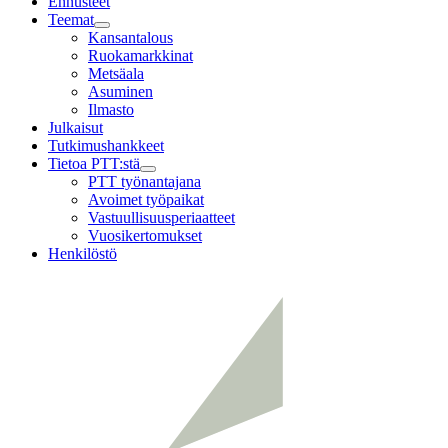
Ennusteet
Teemat
Child
Kansantalous
menu
Ruokamarkkinat
Metsäala
Asuminen
Ilmasto
Julkaisut
Tutkimushankkeet
Tietoa PTT:stä
Child
PTT työnantajana
menu
Avoimet työpaikat
Vastuullisuusperiaatteet
Vuosikertomukset
Henkilöstö