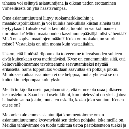
tahansa voi esiintyä asiantuntijana ja oikean tiedon erottaminen
virheellisestä on yhä haastavampaa.
Oma asiantuntijuuteni liittyy ruokamarkkinoihin ja
maatalouspolitikkaan ja voi kuinka herkullisia kiistan aiheita tästä
löytyykään! Tulisiko valita keinoliha, tuontiliha vai kotimainen
nurminauta? Miten maatalouden kasvihuonepäästöjä tulisi vähentää?
Mikä on sopiva maatilojen määrä? Kuka on ruokaketjun suurin
roisto? Vastauksia on niin monta kuin vastaajiakin.
Uskon, että ilmiöstä riippumatta toiveemme tulevaisuuden suhteen
eivät kuitenkaan eroa merkittävästi. Kyse on ennemminkin siitä, että
keinovalikoimamme tavoitteemme saavuttamiseksi näyttää
erilaiselta. Sama lopputulos voidaan saavuttaa eri polkuja pitkin.
Muutoksen aikaansaaminen ei ole helppoa, mutta yhdessä se on
kuitenkin helpompaa kuin yksin.
Meiltä tutkijoilta usein parjataan siitä, että emme ota osaa julkiseen
keskusteluun. Saan itseni usein kiinni, kun mielessäni on yksi ajatus:
haluaisin sanoa jotain, mutta en uskalla, koska joku suuttuu. Kenen
etu se on?
Me omien alojemme asiantuntijat kommentoimme oman
asiantuntijuutemme kysymyksiä sen tiedon pohjalta, joka meillä on.
Meidän tehtävämme on tuoda tutkittua tietoa päätöksenteon tueksi ja