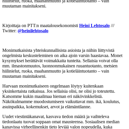
hiilinielut, ruoka, maahanmuutto ja kotieläintuotanto – vain
muutaman mainitakseni.
Kirjoittaja on PTT:n maatalousekonomisti
Heini Lehtosalo
///
Twitter:
@heinilehtosalo
Monimutkaisista yhteiskunnallisista asioista ja niihin liittyvistä
ongelmista keskusteleminen on aika ajoin varsin haastavaa. Monet
kysymykset herättävät voimakkaita tunteita. Sellaisia voivat olla
mm. ilmastonmuutos, luonnonmukainen ruuantuotanto, metsien
hiilinielut, ruoka, maahanmuutto ja kotieläintuotanto – vain
muutaman mainitakseni.
Harvaan monimutkaiseen ongelmaan löytyy kuitenkaan
yksinkertaista ratkaisua. Jos sellaisia olisi, ne olisi jo toteutettu.
Katsomme kukin maailmaa hiem­an eri näkövinkkelistä.
Näkökulmamme muodostumiseen vaikuttavat mm. ikä, koulutus,
asuinpaikka, kokemukset, arvot ja elämäntilanne.
Uudet viestintäkanavat, kasvava tiedon määrä ja vaihteleva
tiedonlaatu tuovat soppaan omat mausteensa. Sosiaalisen median
kanavissa virheellinenkin tieto leviää valon nopeudella, kuka