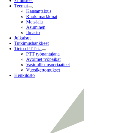
Ennusteet
Teemat
Child
Kansantalous
menu
Ruokamarkkinat
Metsäala
Asuminen
Ilmasto
Julkaisut
Tutkimushankkeet
Tietoa PTT:stä
Child
PTT työnantajana
menu
Avoimet työpaikat
Vastuullisuusperiaatteet
Vuosikertomukset
Henkilöstö