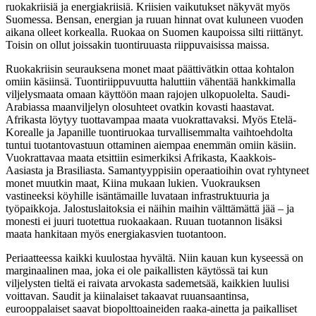
ruokakriisiä ja energiakriisiä. Kriisien vaikutukset näkyvät myös
Suomessa. Bensan, energian ja ruuan hinnat ovat kuluneen vuoden
aikana olleet korkealla. Ruokaa on Suomen kaupoissa silti riittänyt.
Toisin on ollut joissakin tuontiruuasta riippuvaisissa maissa.
Ruokakriisin seurauksena monet maat päättivätkin ottaa kohtalon
omiin käsiinsä. Tuontiriippuvuutta haluttiin vähentää hankkimalla
viljelysmaata omaan käyttöön maan rajojen ulkopuolelta. Saudi-
Arabiassa maanviljelyn olosuhteet ovatkin kovasti haastavat.
Afrikasta löytyy tuottavampaa maata vuokrattavaksi. Myös Etelä-
Korealle ja Japanille tuontiruokaa turvallisemmalta vaihtoehdolta
tuntui tuotantovastuun ottaminen aiempaa enemmän omiin käsiin.
Vuokrattavaa maata etsittiin esimerkiksi Afrikasta, Kaakkois-
Aasiasta ja Brasiliasta. Samantyyppisiin operaatioihin ovat ryhtyneet
monet muutkin maat, Kiina mukaan lukien. Vuokrauksen
vastineeksi köyhille isäntämaille luvataan infrastruktuuria ja
työpaikkoja. Jalostuslaitoksia ei näihin maihin välttämättä jää – ja
monesti ei juuri tuotettua ruokaakaan. Ruuan tuotannon lisäksi
maata hankitaan myös energiakasvien tuotantoon.
Periaatteessa kaikki kuulostaa hyvältä. Niin kauan kun kyseessä on
marginaalinen maa, joka ei ole paikallisten käytössä tai kun
viljelysten tieltä ei raivata arvokasta sademetsää, kaikkien luulisi
voittavan. Saudit ja kiinalaiset takaavat ruuansaantinsa,
eurooppalaiset saavat biopolttoaineiden raaka-ainetta ja paikalliset