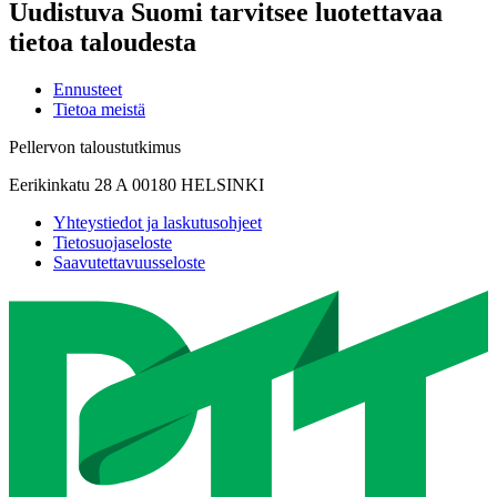
Uudistuva Suomi tarvitsee luotettavaa
tietoa taloudesta
Ennusteet
Tietoa meistä
Pellervon taloustutkimus
Eerikinkatu 28 A 00180 HELSINKI
Yhteystiedot ja laskutusohjeet
Tietosuojaseloste
Saavutettavuusseloste