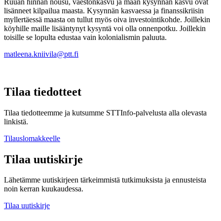
Ruuan hinnan nousu, väestönkasvu ja maan kysynnän kasvu ovat
lisänneet kilpailua maasta. Kysynnän kasvaessa ja finanssikriisin
myllertäessä maasta on tullut myös oiva investointikohde. Joillekin
köyhille maille lisääntynyt kysyntä voi olla onnenpotku. Joillekin
toisille se lopulta edustaa vain kolonialismin paluuta.
matleena.kniivila@ptt.fi
Tilaa tiedotteet
Tilaa tiedotteemme ja kutsumme STTInfo-palvelusta alla olevasta
linkistä.
Tilauslomakkeelle
Tilaa uutiskirje
Lähetämme uutiskirjeen tärkeimmistä tutkimuksista ja ennusteista
noin kerran kuukaudessa.
Tilaa uutiskirje