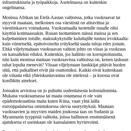
infrastruktuuria ja työpaikkoja. Asetelmassa on kuitenkin
ongelmansa.
Monissa Afrikan tai Etelä-Aasian valtioissa, jotka vuokraavat tai
myyvät maataan, melkoinen osa väestöstä on aliravittua ja
väestönkasvu voimakasta. Vuokramaalla tuotetulle ruualle olisi
käyttöä kotimaassakin. Ruuan tuottaminen näissä maissa ja sen
kuljettaminen toisille, maksukykyisille kuluttajille tuntuu irvokkaalta:
kuin viimeiseltä, epätoivoiselta yritykseltä saada tuloja edes jostain.
Ehkä viljelymaitaan vuokraavan valtion johto on viisas ja vuokraus
on kansallekin eduksi. Kuitenkin, jos hallinto on korruptoitunutta,
niin kuin monissa maitaan vuokraavissa valtioissa on, kenen taskuun
rahat lopulta menevät? Viisaat viljelymaan hankkijat pitävät huolen
siitä, että paikalliset eivät jää osattomiksi. Kaikki eivät kuitenkaan
ole viisaita eikä yhteiskuntavastuu ole mielessä – ja koossa ovat
konfliktin ainekset.
Joissakin arvioissa on jo puhuttu uudenlaisesta kolonialismista.
Mukana vuokraamassa tai maata ostamassa ei ole vain
epädemokraattisia maita kuten Kiina, vaan yhtä lailla
eurooppalaisessa omistuksessa olevia suuryrityksiä. Maataan
vuokraavien ja myyvien maiden joukossa taas on Sudanin ja
Myanmarin tyyppisiä valtioita, joissa hallinnon ensimmäisenä
ajatuksena ei useinkaan ole kansalaisten hyvinvointi.