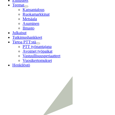
Ennusteet
Teemat
Child
Kansantalous
menu
Ruokamarkkinat
Metsäala
Asuminen
Ilmasto
Julkaisut
Tutkimushankkeet
Tietoa PTT:stä
Child
PTT työnantajana
menu
Avoimet työpaikat
Vastuullisuusperiaatteet
Vuosikertomukset
Henkilöstö