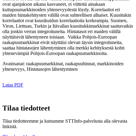
ovat ajanjakson aikana kasvaneet, ei viitteitä ainakaan
kuitupuumarkkinoiden yhtenevyydestä löydy. Korrelaatiot eri
maiden hintakehitysten välillä ovat suhteellisen alhaiset. Kuusitukin
korrelaatiot ovat kuusikuidun korrelaatioita korkeampia. Suomen,
Viron, Liettuan, Tsekin ja Itävallan kuusitukkimarkkinat saattavatkin
olla jonkin verran integroituneita. Hintatasot eri maiden välillä
näyttäisivät lähentyneen toisiaan. Vaikka Pohjois-Euroopan
raakapuumarkkinat eivät näyttäisi olevan täysin integroituneita,
saattaa hintatasojen lähentyminen olla merkki kehityksestä kohti
yhtenevämpiä Pohjois-Euroopan raakapuumarkkinoita.
Avainsanat: raakapuumarkkinat, raakapuuhinnat, markkinoiden
yhtenevyys, Hintatasojen lähentyminen
Lataa PDF
Tilaa tiedotteet
Tilaa tiedotteemme ja kutsumme STTInfo-palvelusta alla olevasta
linkistä.