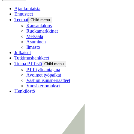
Ajankohtaista
Ennusteet
Teemat
Child menu
Kansantalous
Ruokamarkkinat
Metsäala
Asuminen
Ilmasto
Julkaisut
Tutkimushankkeet
Tietoa PTT:stä
Child menu
PTT työnantajana
Avoimet työpaikat
Vastuullisuusperiaatteet
Vuosikertomukset
Henkilöstö