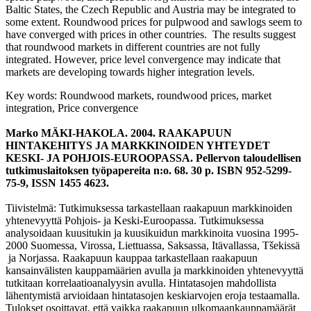
Baltic States, the Czech Republic and Austria may be integrated to
some extent. Roundwood prices for pulpwood and sawlogs seem to
have converged with prices in other countries. The results suggest
that roundwood markets in different countries are not fully
integrated. However, price level convergence may indicate that
markets are developing towards higher integration levels.
Key words: Roundwood markets, roundwood prices, market
integration, Price convergence
Marko MÄKI-HAKOLA. 2004. RAAKAPUUN
HINTAKEHITYS JA MARKKINOIDEN YHTEYDET
KESKI- JA POHJOIS-EUROOPASSA. Pellervon taloudellisen
tutkimuslaitoksen työpapereita n:o. 68. 30 p. ISBN 952-5299-
75-9, ISSN 1455 4623.
Tiivistelmä: Tutkimuksessa tarkastellaan raakapuun markkinoiden
yhtenevyyttä Pohjois- ja Keski-Euroopassa. Tutkimuksessa
analysoidaan kuusitukin ja kuusikuidun markkinoita vuosina 1995-
2000 Suomessa, Virossa, Liettuassa, Saksassa, Itävallassa, Tšekissä
ja Norjassa. Raakapuun kauppaa tarkastellaan raakapuun
kansainvälisten kauppamäärien avulla ja markkinoiden yhtenevyyttä
tutkitaan korrelaatioanalyysin avulla. Hintatasojen mahdollista
lähentymistä arvioidaan hintatasojen keskiarvojen eroja testaamalla.
Tulokset osoittavat, että vaikka raakapuun ulkomaankauppamäärät