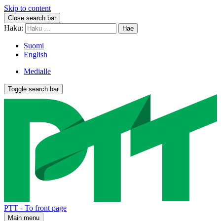
Skip to content
Close search bar
Haku:
Suomi
English
Medialle
Toggle search bar
PTT - To front page
Main menu