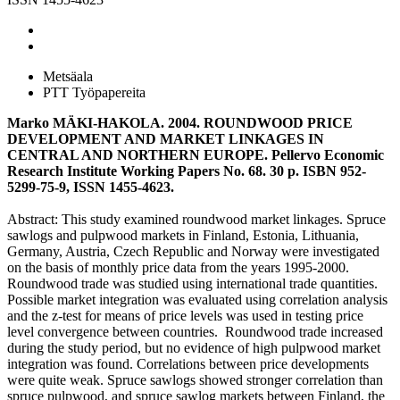
Metsäala
PTT Työpapereita
Marko MÄKI-HAKOLA. 2004. ROUNDWOOD PRICE
DEVELOPMENT AND MARKET LINKAGES IN
CENTRAL AND NORTHERN EUROPE. Pellervo Economic
Research Institute Working Papers No. 68. 30 p. ISBN 952-
5299-75-9, ISSN 1455-4623.
Abstract: This study examined roundwood market linkages. Spruce
sawlogs and pulpwood markets in Finland, Estonia, Lithuania,
Germany, Austria, Czech Republic and Norway were investigated
on the basis of monthly price data from the years 1995-2000.
Roundwood trade was studied using international trade quantities.
Possible market integration was evaluated using correlation analysis
and the z-test for means of price levels was used in testing price
level convergence between countries. Roundwood trade increased
during the study period, but no evidence of high pulpwood market
integration was found. Correlations between price developments
were quite weak. Spruce sawlogs showed stronger correlation than
spruce pulpwood, and spruce sawlog markets between Finland, the