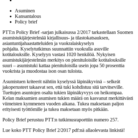
Asuminen
Kansantalous
Policy brief
PTT:n Policy Brief -sarjan julkaisussa 2/2017 tarkastellaan Suomen
asumistukijärjestelmää kirjallisuus- ja tilastokatsauksen,
asiantuntijahaastatteluiden ja vuokralaiskyselyn
pohjalta. Kyselytutkimus suunnattiin vuokralla asuville
kotitalouksille. Kyselyyn vastasi 1020 henkilöä. Nykyisen
asumistukijärjestelmän merkitys on pienituloisille kotitalouksille
suuri – asumistuki kattaa pienituloisilla usein jopa 50 prosenttia
vuokrista ja muodostaa ison osan tuloista.
Asumistuen kriteerit nähtiin kyselyssä läpinäkyvinä – selkeät
jakoperusteet takaavat sen, että tuki kohdistuu sitä tarvitseville.
Tuettujen asuntojen osalta tukien läpinäkyvyys on heikompaa.
Kelan maksamien asumisen tukien määrä on kasvanut merkittävästi
viimeisten kymmenen vuoden aikana. Tukea maksetaan paljon
erityisesti työttömille ja tukea maksetaan myös pitkään.
Policy Brief perustuu PTT:n tutkimusraporttiin numero 257.
Lue koko PTT Policy Brief 2/2017 pdf:nä allaolevasta linkistä!