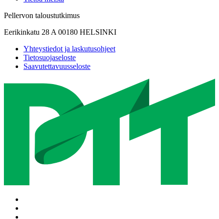
Pellervon taloustutkimus
Eerikinkatu 28 A 00180 HELSINKI
Yhteystiedot ja laskutusohjeet
Tietosuojaseloste
Saavutettavuusseloste