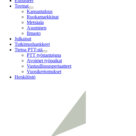
Ennusteet
Teemat
Child
Kansantalous
menu
Ruokamarkkinat
Metsäala
Asuminen
Ilmasto
Julkaisut
Tutkimushankkeet
Tietoa PTT:stä
Child
PTT työnantajana
menu
Avoimet työpaikat
Vastuullisuusperiaatteet
Vuosikertomukset
Henkilöstö