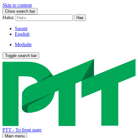
Skip to content
Close search bar
Haku:
Suomi
English
Medialle
Toggle search bar
PTT - To front page
Main menu