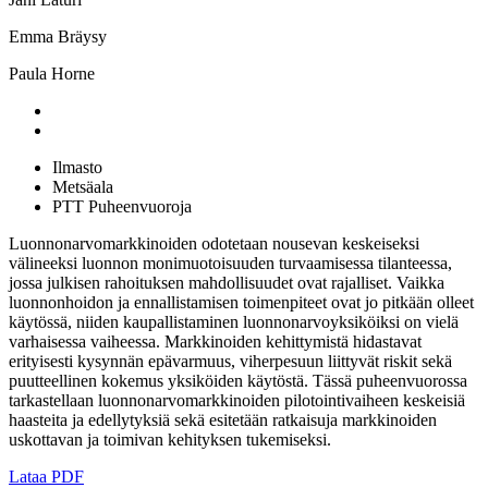
Emma Bräysy
Paula Horne
Ilmasto
Metsäala
PTT Puheenvuoroja
Luonnonarvomarkkinoiden odotetaan nousevan keskeiseksi
välineeksi luonnon monimuotoisuuden turvaamisessa tilanteessa,
jossa julkisen rahoituksen mahdollisuudet ovat rajalliset. Vaikka
luonnonhoidon ja ennallistamisen toimenpiteet ovat jo pitkään olleet
käytössä, niiden kaupallistaminen luonnonarvoyksiköiksi on vielä
varhaisessa vaiheessa. Markkinoiden kehittymistä hidastavat
erityisesti kysynnän epävarmuus, viherpesuun liittyvät riskit sekä
puutteellinen kokemus yksiköiden käytöstä. Tässä puheenvuorossa
tarkastellaan luonnonarvomarkkinoiden pilotointivaiheen keskeisiä
haasteita ja edellytyksiä sekä esitetään ratkaisuja markkinoiden
uskottavan ja toimivan kehityksen tukemiseksi.
Lataa PDF