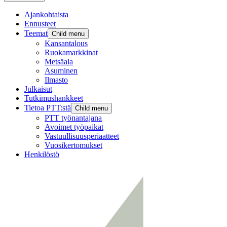
Ajankohtaista
Ennusteet
Teemat
Child menu
Kansantalous
Ruokamarkkinat
Metsäala
Asuminen
Ilmasto
Julkaisut
Tutkimushankkeet
Tietoa PTT:stä
Child menu
PTT työnantajana
Avoimet työpaikat
Vastuullisuusperiaatteet
Vuosikertomukset
Henkilöstö