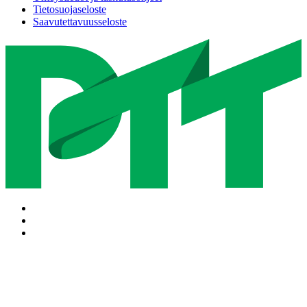
Tietosuojaseloste
Saavutettavuusseloste