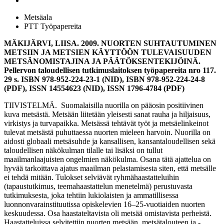
Metsäala
PTT Työpapereita
MÄKIJÄRVI, LIISA. 2009. NUORTEN SUHTAUTUMINEN
METSIIN JA METSIEN KÄYTTÖÖN TULEVAISUUDEN
METSÄNOMISTAJINA JA PÄÄTÖKSENTEKIJÖINÄ.
Pellervon taloudellisen tutkimuslaitoksen työpapereita nro 117.
29 s. ISBN 978-952-224-23-1 (NID), ISBN 978-952-224-24-8
(PDF), ISSN 14554623 (NID), ISSN 1796-4784 (PDF)
TIIVISTELMÄ. Suomalaisilla nuorilla on pääosin positiivinen
kuva metsästä. Metsään liitetään yleisesti sanat rauha ja hiljaisuus,
virkistys ja turvapaikka. Metsässä tehtävät työt ja metsäelinkeinot
tulevat metsästä puhuttaessa nuorten mieleen harvoin. Nuorilla on
aidosti globaali metsäsuhde ja kansallisen, kansantaloudellisen sekä
taloudellisen näkökulman tilalle tai lisäksi on tullut
maailmanlaajuisten ongelmien näkökulma. Osana tätä ajattelua on
hyvää tarkoittava ajatus maailman pelastamisesta siten, että metsälle
ei tehdä mitään. Tulokset selviävät ryhmähaastatteluihin
(tapaustutkimus, teemahaastattelun menetelmä) perustuvasta
tutkimuksesta, joka tehtiin lukiolaisten ja ammatillisessa
luonnonvarainstituutissa opiskelevien 16–25-vuotiaiden nuorten
keskuudessa. Osa haastateltavista oli metsää omistavista perheistä.
Haastatteluissa selvitettiin nuorten metsään, metsätalouteen ja -