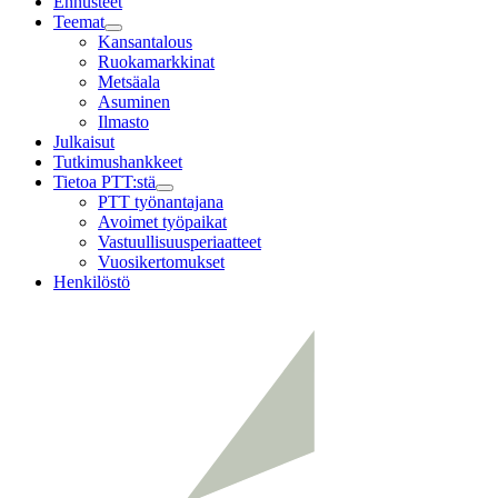
Ennusteet
Teemat
Child
Kansantalous
menu
Ruokamarkkinat
Metsäala
Asuminen
Ilmasto
Julkaisut
Tutkimushankkeet
Tietoa PTT:stä
Child
PTT työnantajana
menu
Avoimet työpaikat
Vastuullisuusperiaatteet
Vuosikertomukset
Henkilöstö