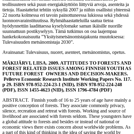
teollisuuteen sekä puun energiakäyttöön liittyviä arvoja, asenteita ja
tietoja. Haastattelut tehtiin syksyllä 2007 ja niihin osallistui yhteensä
22 nuorta kolmessa eri tavoin painottuneessa lukiossa sekä yhdessä
luonnonvarainstituutissa. Ryhmähaastatteluilla saatua tietoa
hyödynnettiin laadittaessa kyselylomake saman ikäisille nuorille
suunnattuun postikyselyyn. Tämä tutkimus on osa laajempaa
hankekokonaisuutta ”Yksityismetsänomistajakunta muutoksessa:
Tulevaisuuden metsänomistaja 2030”.
Avainsanat: Tulevaisuus, nuoret, asenteet, metsänomistus, opetus.
MÄKIJÄRVI, LIISA. 2009. ATTITUDES TO FORESTS AND
FOREST RELATED ISSUES AMONG FINNISH YOUTH AS
FUTURE FOREST OWNERS AND DECISION-MAKERS.
Pellervo Economic Research Institute Working Papers No. 117.
p 29. ISBN 978-952-224-23-1 (NID), ISBN 978-952-224-248
(PDF), ISSN 1455-4623 (NID), ISSN 1796-4784 (PDF)
ABSTRACT. Finnish youth of 16 to 25 years of age have mainly a
positive conception of forests. They associate commonly privacy,
silence, recreation and retreat with forests. Working and source of
livelihood are associated with forests seldom. These youngsters have
a global attitude to forests and besides or instead of national or
economic views there exists concern about worldwide problems. As
a part of this kind of thinking is the idea of saving the world by