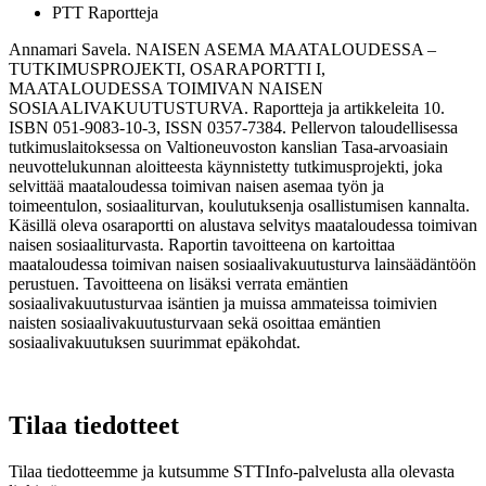
PTT Raportteja
Annamari Savela. NAISEN ASEMA MAATALOUDESSA –
TUTKIMUSPROJEKTI, OSARAPORTTI I,
MAATALOUDESSA TOIMIVAN NAISEN
SOSIAALIVAKUUTUSTURVA. Raportteja ja artikkeleita 10.
ISBN 051-9083-10-3, ISSN 0357-7384. Pellervon taloudellisessa
tutkimuslaitoksessa on Valtioneuvoston kanslian Tasa-arvoasiain
neuvottelukunnan aloitteesta käynnistetty tutkimusprojekti, joka
selvittää maataloudessa toimivan naisen asemaa työn ja
toimeentulon, sosiaaliturvan, koulutuksenja osallistumisen kannalta.
Käsillä oleva osaraportti on alustava selvitys maataloudessa toimivan
naisen sosiaaliturvasta. Raportin tavoitteena on kartoittaa
maataloudessa toimivan naisen sosiaalivakuutusturva lainsäädäntöön
perustuen. Tavoitteena on lisäksi verrata emäntien
sosiaalivakuutusturvaa isäntien ja muissa ammateissa toimivien
naisten sosiaalivakuutusturvaan sekä osoittaa emäntien
sosiaalivakuutuksen suurimmat epäkohdat.
Tilaa tiedotteet
Tilaa tiedotteemme ja kutsumme STTInfo-palvelusta alla olevasta