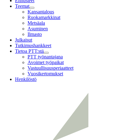
Ennusteet
Teemat
Child
Kansantalous
menu
Ruokamarkkinat
Metsäala
Asuminen
Ilmasto
Julkaisut
Tutkimushankkeet
Tietoa PTT:stä
Child
PTT työnantajana
menu
Avoimet työpaikat
Vastuullisuusperiaatteet
Vuosikertomukset
Henkilöstö