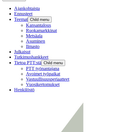
Ajankohtaista
Ennusteet
Teemat
Child menu
Kansantalous
Ruokamarkkinat
Metsäala
Asuminen
Ilmasto
Julkaisut
Tutkimushankkeet
Tietoa PTT:stä
Child menu
PTT työnantajana
Avoimet työpaikat
Vastuullisuusperiaatteet
Vuosikertomukset
Henkilöstö