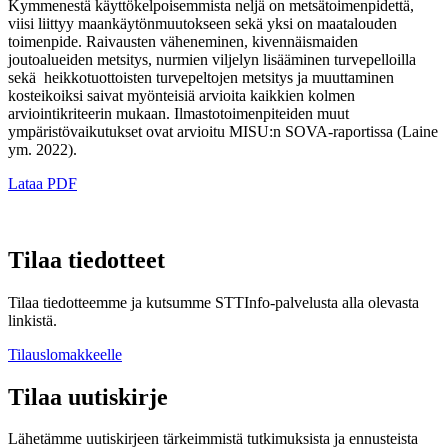
Kymmenestä käyttökelpoisemmista neljä on metsätoimenpidettä,
viisi liittyy maankäytönmuutokseen sekä yksi on maatalouden
toimenpide. Raivausten väheneminen, kivennäismaiden
joutoalueiden metsitys, nurmien viljelyn lisääminen turvepelloilla
sekä heikkotuottoisten turvepeltojen metsitys ja muuttaminen
kosteikoiksi saivat myönteisiä arvioita kaikkien kolmen
arviointikriteerin mukaan. Ilmastotoimenpiteiden muut
ympäristövaikutukset ovat arvioitu MISU:n SOVA-raportissa (Laine
ym. 2022).
Lataa PDF
Tilaa tiedotteet
Tilaa tiedotteemme ja kutsumme STTInfo-palvelusta alla olevasta
linkistä.
Tilauslomakkeelle
Tilaa uutiskirje
Lähetämme uutiskirjeen tärkeimmistä tutkimuksista ja ennusteista