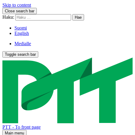
Skip to content
Close search bar
Haku:
Suomi
English
Medialle
Toggle search bar
PTT - To front page
Main menu