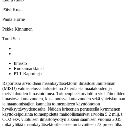
Päivi Kujala
Paula Horne
Pekka Kinnunen
Tuuli Sen
Ilmasto
Ruokamarkkinat
PTT Raportteja
Raportissa arvioidaan maankäyttösektorin ilmastosuunnitelman
(MISU) valmistelussa tarkasteltua 27 erilaista maatalouden ja
metsätalouden ilmastotoimea. Toimenpiteet arvioitiin yksittäin niiden
ilmastovaikuttavuuden, kustannusvaikuttavuuden sekä yhteiskunnan
ja maanomistajien kannalta toimenpiteen käyttöönoton
hyväksyttävyydenosalta. Näiden kriteerien perusteella kymmenen
käyttökelpoisinta toimenpidettä mahdollistaisivat arviolta 5,2 milj. t
CO2-ekv. vuotuisen ilmastohyödyn aikaan saamisen vuonna 2035,
mikä ylittää maankäyttösektorille asetetun tavoitteen 73 prosentilla.