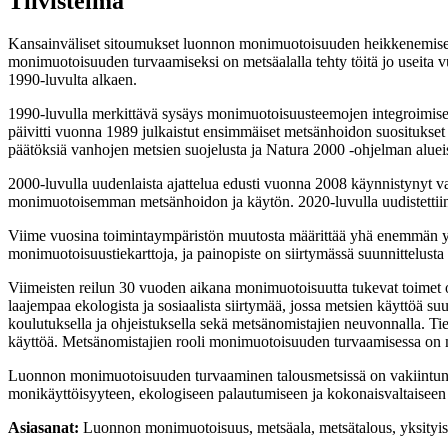
Tiivistelmä
Kansainväliset sitoumukset luonnon monimuotoisuuden heikkenemise
monimuotoisuuden turvaamiseksi on metsäalalla tehty töitä jo useita
1990-luvulta alkaen.
1990-luvulla merkittävä sysäys monimuotoisuusteemojen integroimisel
päivitti vuonna 1989 julkaistut ensimmäiset metsänhoidon suositukset j
päätöksiä vanhojen metsien suojelusta ja Natura 2000 -ohjelman alueis
2000-luvulla uudenlaista ajattelua edusti vuonna 2008 käynnistynyt 
monimuotoisemman metsänhoidon ja käytön. 2020-luvulla uudistettiin 
Viime vuosina toimintaympäristön muutosta määrittää yhä enemmän yks
monimuotoisuustiekarttoja, ja painopiste on siirtymässä suunnittelust
Viimeisten reilun 30 vuoden aikana monimuotoisuutta tukevat toimet o
laajempaa ekologista ja sosiaalista siirtymää, jossa metsien käyttöä
koulutuksella ja ohjeistuksella sekä metsänomistajien neuvonnalla. Ti
käyttöä. Metsänomistajien rooli monimuotoisuuden turvaamisessa on 
Luonnon monimuotoisuuden turvaaminen talousmetsissä on vakiintunut os
monikäyttöisyyteen, ekologiseen palautumiseen ja kokonaisvaltaiseen
Asiasanat:
Luonnon monimuotoisuus, metsäala, metsätalous, yksityis