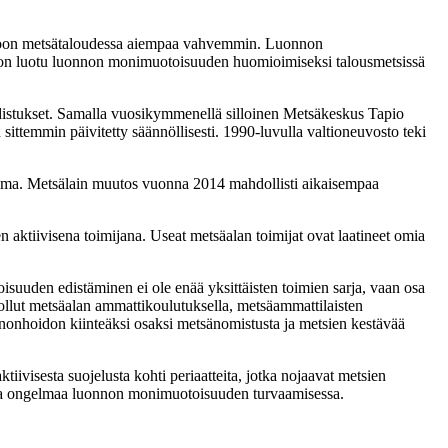
mioon metsätaloudessa aiempaa vahvemmin. Luonnon
ka on luotu luonnon monimuotoisuuden huomioimiseksi talousmetsissä
distukset. Samalla vuosikymmenellä silloinen Metsäkeskus Tapio
sittemmin päivitetty säännöllisesti. 1990-luvulla valtioneuvosto teki
elma. Metsälain muutos vuonna 2014 mahdollisti aikaisempaa
tiivisena toimijana. Useat metsäalan toimijat ovat laatineet omia
uuden edistäminen ei ole enää yksittäisten toimien sarja, vaan osa
ollut metsäalan ammattikoulutuksella, metsäammattilaisten
nnonhoidon kiinteäksi osaksi metsänomistusta ja metsien kestävää
visesta suojelusta kohti periaatteita, jotka nojaavat metsien
t osa ongelmaa luonnon monimuotoisuuden turvaamisessa.