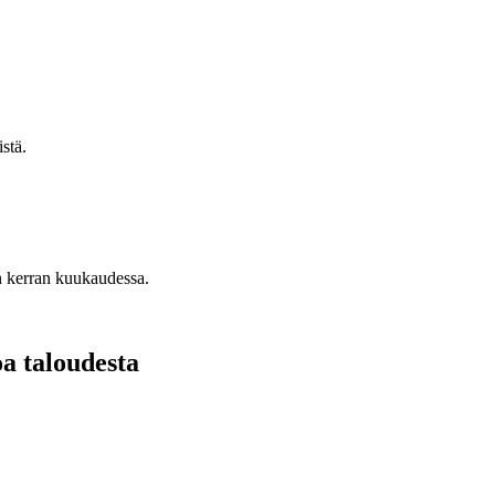
stä.
n kerran kuukaudessa.
oa taloudesta