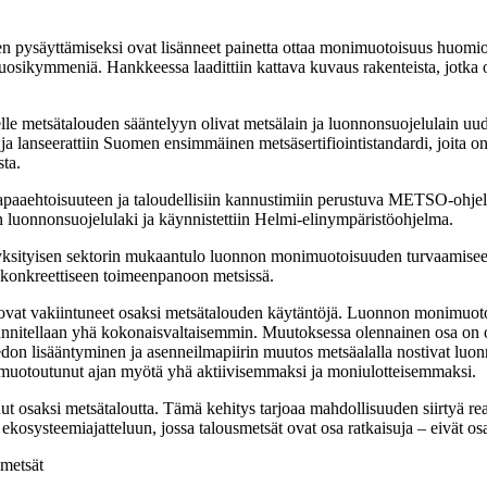
n pysäyttämiseksi ovat lisänneet painetta ottaa monimuotoisuus huo
 vuosikymmeniä. Hankkeessa laadittiin kattava kuvaus rakenteista, jot
le metsätalouden sääntelyyn olivat metsälain ja luonnonsuojelulain uu
a lanseerattiin Suomen ensimmäinen metsäsertifiointistandardi, joita on 
ta.
vapaaehtoisuuteen ja taloudellisiin kannustimiin perustuva METSO-ohj
luonnonsuojelulaki ja käynnistettiin Helmi-elinympäristöohjelma.
ityisen sektorin mukaantulo luonnon monimuotoisuuden turvaamiseen ak
a konkreettiseen toimeenpanoon metsissä.
vat vakiintuneet osaksi metsätalouden käytäntöjä. Luonnon monimuotois
 suunnitellaan yhä kokonaisvaltaisemmin. Muutoksessa olennainen osa on 
edon lisääntyminen ja asenneilmapiirin muutos metsäalalla nostivat luo
muotoutunut ajan myötä yhä aktiivisemmaksi ja moniulotteisemmaksi.
aksi metsätaloutta. Tämä kehitys tarjoaa mahdollisuuden siirtyä reaktii
 ekosysteemiajatteluun, jossa talousmetsät ovat osa ratkaisuja – eivä
metsät