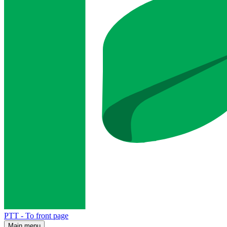
PTT - To front page
Main menu