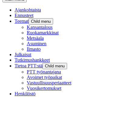
Ajankohtaista
Ennusteet
Teemat
Child menu
Kansantalous
Ruokamarkkinat
Metsäala
Asuminen
Ilmasto
Julkaisut
Tutkimushankkeet
Tietoa PTT:stä
Child menu
PTT työnantajana
Avoimet työpaikat
Vastuullisuusperiaatteet
Vuosikertomukset
Henkilöstö