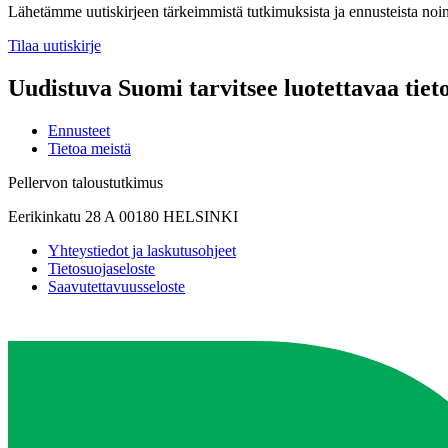
Lähetämme uutiskirjeen tärkeimmistä tutkimuksista ja ennusteista noi
Tilaa uutiskirje
Uudistuva Suomi tarvitsee luotettavaa tiet
Ennusteet
Tietoa meistä
Pellervon taloustutkimus
Eerikinkatu 28 A 00180 HELSINKI
Yhteystiedot ja laskutusohjeet
Tietosuojaseloste
Saavutettavuusseloste