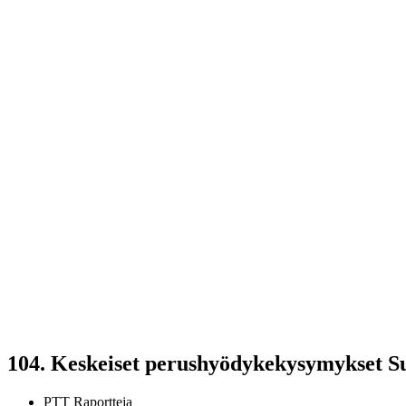
104.
Keskeiset perushyödykekysymykset Su
PTT Raportteja