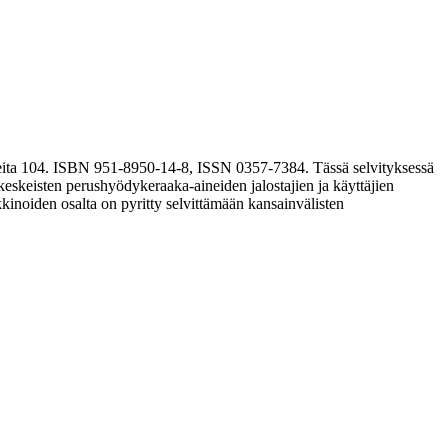
 ISBN 951-8950-14-8, ISSN 0357-7384. Tässä selvityksessä
keskeisten perushyödykeraaka-aineiden jalostajien ja käyttäjien
kinoiden osalta on pyritty selvittämään kansainvälisten