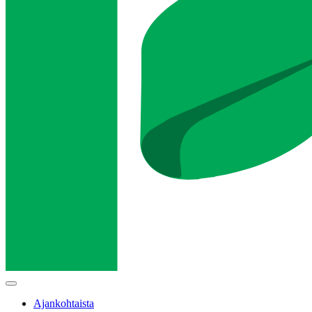
Main
menu
Ajankohtaista