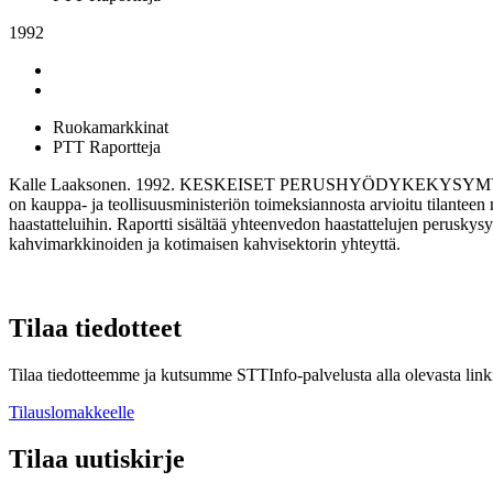
1992
Ruokamarkkinat
PTT Raportteja
Kalle Laaksonen. 1992. KESKEISET PERUSHYÖDYKEKYSYMYKSET 
on kauppa- ja teollisuusministeriön toimeksiannosta arvioitu tilantee
haastatteluihin. Raportti sisältää yhteenvedon haastattelujen perusky
kahvimarkkinoiden ja kotimaisen kahvisektorin yhteyttä.
Tilaa tiedotteet
Tilaa tiedotteemme ja kutsumme STTInfo-palvelusta alla olevasta linki
Tilauslomakkeelle
Tilaa uutiskirje