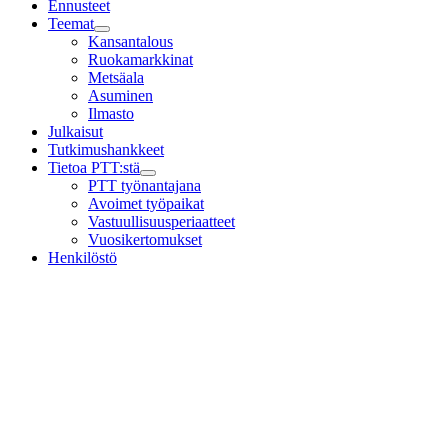
Ennusteet
Teemat
Child
Kansantalous
menu
Ruokamarkkinat
Metsäala
Asuminen
Ilmasto
Julkaisut
Tutkimushankkeet
Tietoa PTT:stä
Child
PTT työnantajana
menu
Avoimet työpaikat
Vastuullisuusperiaatteet
Vuosikertomukset
Henkilöstö