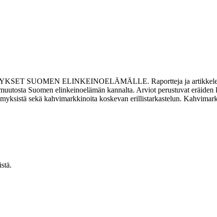
SUOMEN ELINKEINOELÄMÄLLE. Raportteja ja artikkeleita 104.
n muutosta Suomen elinkeinoelämän kannalta. Arviot perustuvat eräiden 
symyksistä sekä kahvimarkkinoita koskevan erillistarkastelun. Kahvimark
stä.