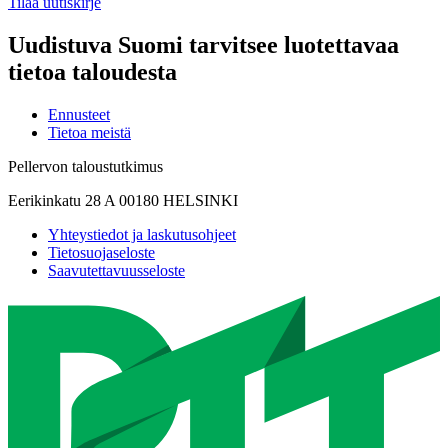
Tilaa uutiskirje
Uudistuva Suomi tarvitsee luotettavaa
tietoa taloudesta
Ennusteet
Tietoa meistä
Pellervon taloustutkimus
Eerikinkatu 28 A 00180 HELSINKI
Yhteystiedot ja laskutusohjeet
Tietosuojaseloste
Saavutettavuusseloste