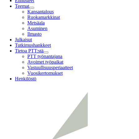
Ennusteet
Teemat
Child
Kansantalous
menu
Ruokamarkkinat
Metsäala
Asuminen
Ilmasto
Julkaisut
Tutkimushankkeet
Tietoa PTT:stä
Child
PTT työnantajana
menu
Avoimet työpaikat
Vastuullisuusperiaatteet
Vuosikertomukset
Henkilöstö