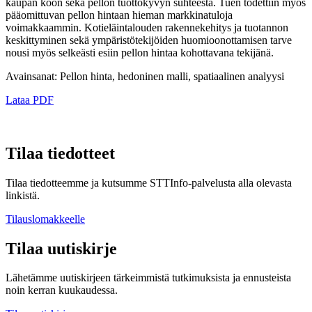
kaupan koon sekä pellon tuottokyvyn suhteesta. Tuen todettiin myös
pääomittuvan pellon hintaan hieman markkinatuloja
voimakkaammin. Kotieläintalouden rakennekehitys ja tuotannon
keskittyminen sekä ympäristötekijöiden huomioonottamisen tarve
nousi myös selkeästi esiin pellon hintaa kohottavana tekijänä.
Avainsanat: Pellon hinta, hedoninen malli, spatiaalinen analyysi
Lataa PDF
Tilaa tiedotteet
Tilaa tiedotteemme ja kutsumme STTInfo-palvelusta alla olevasta
linkistä.
Tilauslomakkeelle
Tilaa uutiskirje
Lähetämme uutiskirjeen tärkeimmistä tutkimuksista ja ennusteista
noin kerran kuukaudessa.