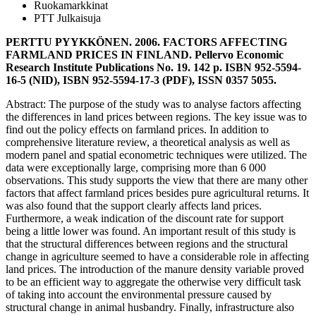
Ruokamarkkinat
PTT Julkaisuja
PERTTU PYYKKÖNEN. 2006. FACTORS AFFECTING
FARMLAND PRICES IN FINLAND. Pellervo Economic
Research Institute Publications No. 19. 142 p. ISBN 952-5594-
16-5 (NID), ISBN 952-5594-17-3 (PDF), ISSN 0357 5055.
Abstract: The purpose of the study was to analyse factors affecting
the differences in land prices between regions. The key issue was to
find out the policy effects on farmland prices. In addition to
comprehensive literature review, a theoretical analysis as well as
modern panel and spatial econometric techniques were utilized. The
data were exceptionally large, comprising more than 6 000
observations. This study supports the view that there are many other
factors that affect farmland prices besides pure agricultural returns. It
was also found that the support clearly affects land prices.
Furthermore, a weak indication of the discount rate for support
being a little lower was found. An important result of this study is
that the structural differences between regions and the structural
change in agriculture seemed to have a considerable role in affecting
land prices. The introduction of the manure density variable proved
to be an efficient way to aggregate the otherwise very difficult task
of taking into account the environmental pressure caused by
structural change in animal husbandry. Finally, infrastructure also