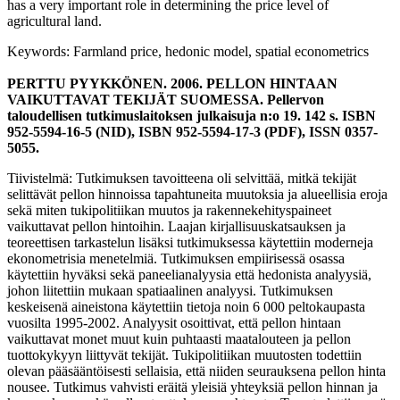
has a very important role in determining the price level of
agricultural land.
Keywords: Farmland price, hedonic model, spatial econometrics
PERTTU PYYKKÖNEN. 2006. PELLON HINTAAN
VAIKUTTAVAT TEKIJÄT SUOMESSA. Pellervon
taloudellisen tutkimuslaitoksen julkaisuja n:o 19. 142 s. ISBN
952-5594-16-5 (NID), ISBN 952-5594-17-3 (PDF), ISSN 0357-
5055.
Tiivistelmä: Tutkimuksen tavoitteena oli selvittää, mitkä tekijät
selittävät pellon hinnoissa tapahtuneita muutoksia ja alueellisia eroja
sekä miten tukipolitiikan muutos ja rakennekehityspaineet
vaikuttavat pellon hintoihin. Laajan kirjallisuuskatsauksen ja
teoreettisen tarkastelun lisäksi tutkimuksessa käytettiin moderneja
ekonometrisia menetelmiä. Tutkimuksen empiirisessä osassa
käytettiin hyväksi sekä paneelianalyysia että hedonista analyysiä,
johon liitettiin mukaan spatiaalinen analyysi. Tutkimuksen
keskeisenä aineistona käytettiin tietoja noin 6 000 peltokaupasta
vuosilta 1995-2002. Analyysit osoittivat, että pellon hintaan
vaikuttavat monet muut kuin puhtaasti maatalouteen ja pellon
tuottokykyyn liittyvät tekijät. Tukipolitiikan muutosten todettiin
olevan pääsääntöisesti sellaisia, että niiden seurauksena pellon hinta
nousee. Tutkimus vahvisti eräitä yleisiä yhteyksiä pellon hinnan ja