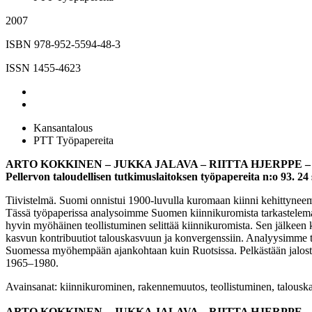
2007
ISBN 978-952-5594-48-3
ISSN 1455-4623
Kansantalous
PTT Työpapereita
ARTO KOKKINEN – JUKKA JALAVA – RIITTA HJERPPE 
Pellervon taloudellisen tutkimuslaitoksen työpapereita n:o 93.
Tiivistelmä. Suomi onnistui 1900-luvulla kuromaan kiinni kehittynee
Tässä työpaperissa analysoimme Suomen kiinnikuromista tarkastelemall
hyvin myöhäinen teollistuminen selittää kiinnikuromista. Sen jälkee
kasvun kontribuutiot talouskasvuun ja konvergenssiin. Analyysimme tuo
Suomessa myöhempään ajankohtaan kuin Ruotsissa. Pelkästään jalostus 
1965–1980.
Avainsanat: kiinnikurominen, rakennemuutos, teollistuminen, talousk
ARTO KOKKINEN – JUKKA JALAVA – RIITTA HJERPPE 