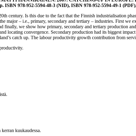
 24 p. ISBN 978-952-5594-48-3 (NID), ISBN 978-952-5594-49-1 (PD
th century. Is this due to the fact that the Finnish industrialisation 
the major – i.e., primary, secondary and tertiary – industries. First we 
 and finally, we show how primary, secondary and tertiary production an
 and locating convergence. Secondary production had its biggest impac
and’s catch up. The labour productivity growth contribution from servic
productivity.
stä.
n kerran kuukaudessa.