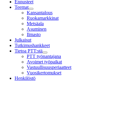
Ennusteet
Teemat
Child
Kansantalous
menu
Ruokamarkkinat
Metsäala
Asuminen
Ilmasto
Julkaisut
Tutkimushankkeet
Tietoa PTT:stä
Child
PTT työnantajana
menu
Avoimet työpaikat
Vastuullisuusperiaatteet
Vuosikertomukset
Henkilöstö