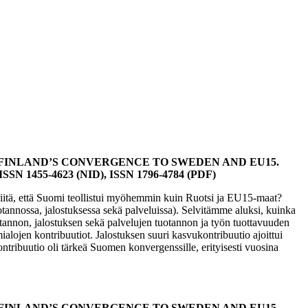
: FINLAND’S CONVERGENCE TO SWEDEN AND EU15.
), ISSN 1455-4623 (NID), ISSN 1796-4784 (PDF)
siitä, että Suomi teollistui myöhemmin kuin Ruotsi ja EU15-maat?
annossa, jalostuksessa sekä palveluissa). Selvitämme aluksi, kuinka
annon, jalostuksen sekä palvelujen tuotannon ja työn tuottavuuden
alojen kontribuutiot. Jalostuksen suuri kasvukontribuutio ajoittui
tribuutio oli tärkeä Suomen konvergenssille, erityisesti vuosina
: FINLAND’S CONVERGENCE TO SWEDEN AND EU15.