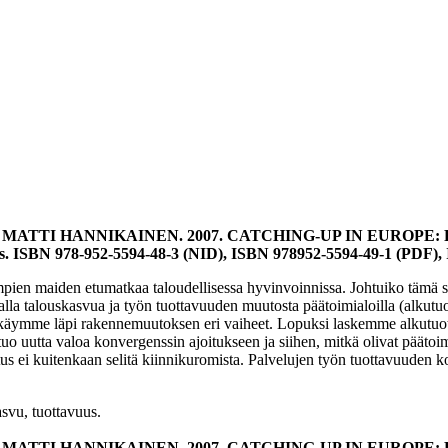
– MATTI HANNIKAINEN. 2007. CATCHING-UP IN EUROPE
 24 s. ISBN 978-952-5594-48-3 (NID), ISBN 978952-5594-49-1 (PDF
mpien maiden etumatkaa taloudellisessa hyvinvoinnissa. Johtuiko tämä 
a talouskasvua ja työn tuottavuuden muutosta päätoimialoilla (alkutuot
n käymme läpi rakennemuutoksen eri vaiheet. Lopuksi laskemme alkutuot
 uutta valoa konvergenssin ajoitukseen ja siihen, mitkä olivat päätoimi
ei kuitenkaan selitä kiinnikuromista. Palvelujen työn tuottavuuden kon
asvu, tuottavuus.
– MATTI HANNIKAINEN. 2007. CATCHING-UP IN EUROPE