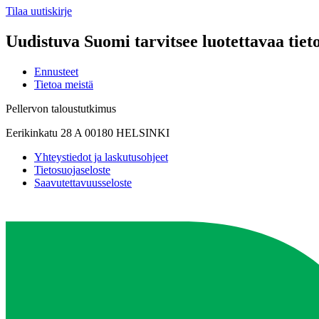
Tilaa uutiskirje
Uudistuva Suomi tarvitsee luotettavaa tiet
Ennusteet
Tietoa meistä
Pellervon taloustutkimus
Eerikinkatu 28 A 00180 HELSINKI
Yhteystiedot ja laskutusohjeet
Tietosuojaseloste
Saavutettavuusseloste