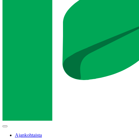
Main
menu
Ajankohtaista