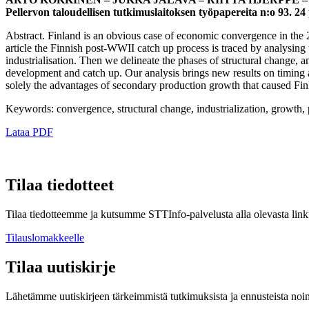
Pellervon taloudellisen tutkimuslaitoksen työpapereita n:o 93.
Abstract. Finland is an obvious case of economic convergence in the 20
article the Finnish post-WWII catch up process is traced by analysing 
industrialisation. Then we delineate the phases of structural change,
development and catch up. Our analysis brings new results on timing
solely the advantages of secondary production growth that caused Finl
Keywords: convergence, structural change, industrialization, growth, 
Lataa PDF
Tilaa tiedotteet
Tilaa tiedotteemme ja kutsumme STTInfo-palvelusta alla olevasta linki
Tilauslomakkeelle
Tilaa uutiskirje
Lähetämme uutiskirjeen tärkeimmistä tutkimuksista ja ennusteista noi