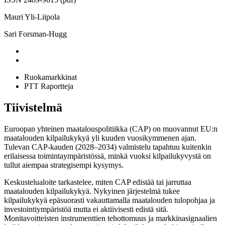
Mauri Yli-Liipola
Sari Forsman-Hugg
Ruokamarkkinat
PTT Raportteja
Tiivistelmä
Euroopan yhteinen maatalouspolitiikka (CAP) on muovannut EU:n
maatalouden kilpailukykyä yli kuuden vuosikymmenen ajan.
Tulevan CAP-kauden (2028–2034) valmistelu tapahtuu kuitenkin
erilaisessa toimintaympäristössä, minkä vuoksi kilpailukyvystä on
tullut aiempaa strategisempi kysymys.
Keskustelualoite tarkastelee, miten CAP edistää tai jarruttaa
maatalouden kilpailukykyä. Nykyinen järjestelmä tukee
kilpailukykyä epäsuorasti vakauttamalla maatalouden tulopohjaa ja
investointiympäristöä mutta ei aktiivisesti edistä sitä.
Monitavoitteisten instrumenttien tehottomuus ja markkinasignaalien