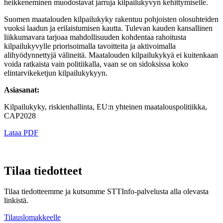
heikkeneminen muodostavat jarruja kilpailukyvyn kehittymiselle.
Suomen maatalouden kilpailukyky rakentuu pohjoisten olosuhteiden
vuoksi laadun ja erilaistumisen kautta. Tulevan kauden kansallinen
liikkumavara tarjoaa mahdollisuuden kohdentaa rahoitusta
kilpailukyvylle priorisoimalla tavoitteita ja aktivoimalla
alihyödynnettyjä välineitä. Maatalouden kilpailukykyä ei kuitenkaan
voida ratkaista vain politiikalla, vaan se on sidoksissa koko
elintarvikeketjun kilpailukykyyn.
Asiasanat:
Kilpailukyky, riskienhallinta, EU:n yhteinen maatalouspolitiikka,
CAP2028
Lataa PDF
Tilaa tiedotteet
Tilaa tiedotteemme ja kutsumme STTInfo-palvelusta alla olevasta
linkistä.
Tilauslomakkeelle