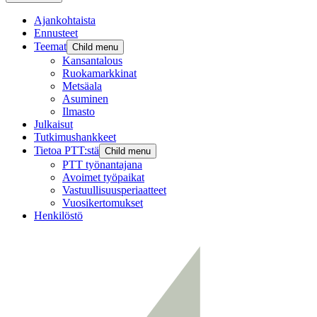
Ajankohtaista
Ennusteet
Teemat
Child menu
Kansantalous
Ruokamarkkinat
Metsäala
Asuminen
Ilmasto
Julkaisut
Tutkimushankkeet
Tietoa PTT:stä
Child menu
PTT työnantajana
Avoimet työpaikat
Vastuullisuusperiaatteet
Vuosikertomukset
Henkilöstö