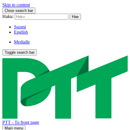
Skip to content
Close search bar
Haku:
Suomi
English
Medialle
Toggle search bar
PTT - To front page
Main menu