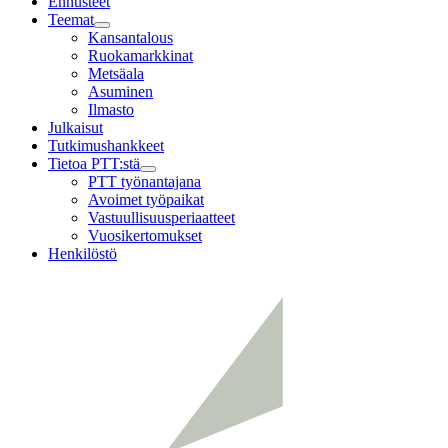
Ennusteet
Teemat
Child
Kansantalous
menu
Ruokamarkkinat
Metsäala
Asuminen
Ilmasto
Julkaisut
Tutkimushankkeet
Tietoa PTT:stä
Child
PTT työnantajana
menu
Avoimet työpaikat
Vastuullisuusperiaatteet
Vuosikertomukset
Henkilöstö