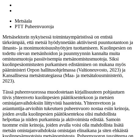
Metsäala
PTT Puheenvuoroja
Metsäsektorin nykyisessä toimintaympäristössä on entistä
tärkeämpää, että metsiä hyödynnetään aktiivisesti puuntuotantoon ja
ilmasto- ja monimuotoisuushyötyjen tuottamiseen. Kuolinpesien on
todettu olevan metsänhoidon ja puunmyynnin kannalta muita
omistusmuotoja passiivisempia metsänomistusmuotoja. Siksi
kuolinpesäomistusten purkamisen edistäminen on mukana myös
pääministeri Orpon hallitusohjelmassa (Valtioneuvosto, 2023) ja
Kansallisessa metsästrategiassa (Maa- ja metsätalousministeriö,
2023).
Tässä puheenvuorossa muodostetaan kirjallisuuteen pohjautuen
tiivis yhteenveto kuolinpesien päätöksentekoon ja metsien
omistajanvaihdoksiin liittyvistä haasteista. Yhteenvetoon ja
asiantuntija-arvioihin tukeutuen puheenvuoro nostaa esiin keinoja,
joiden avulla kuolinpesien päätöksentekoa olisi mahdollista
helpottaa ja niiden purkamista ja aktivoimista edistää. Samoin
tuomme esiin keinoja, joiden avulla voisi olla mahdollista lisätä
metsän omistajanvaihdoksia omistajan elinaikana ja siten ehkäistä
kuolinpesämuotoista metsänomistusta. Puheenvuoron tavoitteena on