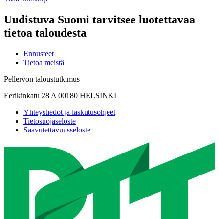
Uudistuva Suomi tarvitsee luotettavaa
tietoa taloudesta
Ennusteet
Tietoa meistä
Pellervon taloustutkimus
Eerikinkatu 28 A 00180 HELSINKI
Yhteystiedot ja laskutusohjeet
Tietosuojaseloste
Saavutettavuusseloste