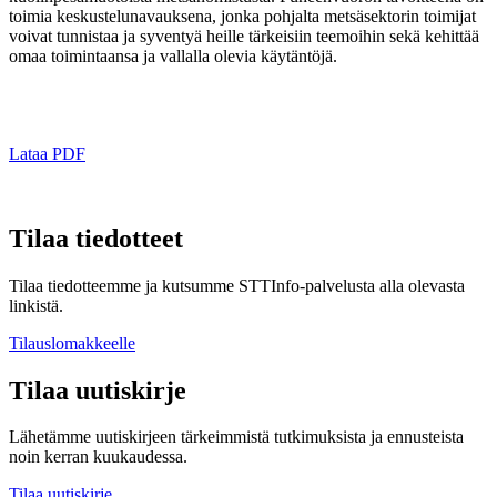
toimia keskustelunavauksena, jonka pohjalta metsäsektorin toimijat
voivat tunnistaa ja syventyä heille tärkeisiin teemoihin sekä kehittää
omaa toimintaansa ja vallalla olevia käytäntöjä.
Lataa PDF
Tilaa tiedotteet
Tilaa tiedotteemme ja kutsumme STTInfo-palvelusta alla olevasta
linkistä.
Tilauslomakkeelle
Tilaa uutiskirje
Lähetämme uutiskirjeen tärkeimmistä tutkimuksista ja ennusteista
noin kerran kuukaudessa.
Tilaa uutiskirje