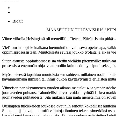
Blogit
MAASEUDUN TULEVAISUUS / PTT:N T
Viime viikolla Helsingissä oli meneillään Tieteen Päivät. Istuin pitkäs
Vielä omana opiskeluaikana luennointi oli vallitseva opetustapa, va
oppimisprosessistaan. Muutoksesta seurasi joukko työläitä ja aikaa viev
Sitten ajatusta oppimisprosessista vietiin vieläkin pitemmälle: tutkiv
prosessissa enemmän ohjaavaan rooliin kuin tiedon yksipuoliseksi jaka
Myös tieteessä tapahtuu muutoksia sen suhteen, millainen rooli tutkitta
havainnoimalla ihmisen tai ihmisjoukon käyttäytymistä erilaisten mittar
Viimeisen parinkymmenen vuoden aikana maatalous- ja ympäristöekonomist
juomaveden puhtaus. Taloudellista arvoa voidaan yrittää laskea markk
juomaveden puhtaudesta. Sitä mukaan kun näitä menetelmiä on sovelle
Uusimpien tulokkaiden joukossa ovat niin sanotut kokeelliset huutokaup
Sitten tutkija havainnoi, mitä valintoja ihminen tekee esimerkiksi osto
kyselylomakkeessa ole mahdollista. Tällöin saadaan paljastettua kulutt