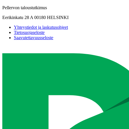
Pellervon taloustutkimus
Eerikinkatu 28 A 00180 HELSINKI
Yhteystiedot ja laskutusohjeet
Tietosuojaseloste
Saavutettavuusseloste