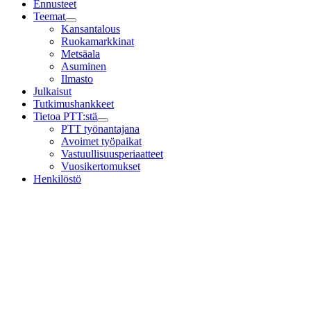
Ennusteet
Teemat
Child
Kansantalous
menu
Ruokamarkkinat
Metsäala
Asuminen
Ilmasto
Julkaisut
Tutkimushankkeet
Tietoa PTT:stä
Child
PTT työnantajana
menu
Avoimet työpaikat
Vastuullisuusperiaatteet
Vuosikertomukset
Henkilöstö