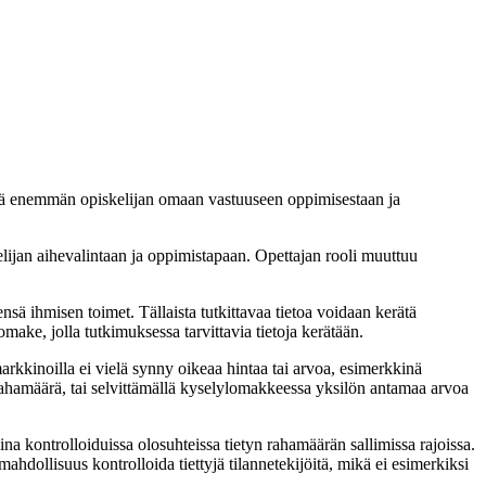
yhä enemmän opiskelijan omaan vastuuseen oppimisestaan ja
elijan aihevalintaan ja oppimistapaan. Opettajan rooli muuttuu
nsä ihmisen toimet. Tällaista tutkittavaa tietoa voidaan kerätä
make, jolla tutkimuksessa tarvittavia tietoja kerätään.
arkkinoilla ei vielä synny oikeaa hintaa tai arvoa, esimerkkinä
rahamäärä, tai selvittämällä kyselylomakkeessa yksilön antamaa arvoa
a kontrolloiduissa olosuhteissa tietyn rahamäärän sallimissa rajoissa.
hdollisuus kontrolloida tiettyjä tilannetekijöitä, mikä ei esimerkiksi