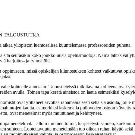
ALOUSTUTKA
tä aikaa yliopiston luentosalissa kuuntelemassa professoreiden puhetta.
ikka sitä seurasikin koko joukko uusia opetusmuotoja. Nämä tähtäsivät 
iä harjoitus- ja ryhmätöitä.
aan oppimiseen, missä opiskelijan kiinnostuksen kohteet vaikuttivat opisk
jaksi.
valle kohteelle annetaan. Taloustieteissä tutkittavana kohteena ovat ylee
eiden avulla. Toinen tapa kerätä aineistoa on laatia esimerkiksi kyselylo
it ovat yrittäneet arvottaa rahamääräisesti sellaisia asioita, joille m
inahintojen kautta, esimerkiksi laskemalla pulloveden ostoon käytetty 
ttu, ovat menetelmät myös muuttuneet ja kehittyneet.
pamenetelmät. Tällöin ihminen toimii, kärjistetysti sanoen, koekaniinin
sten suhteen. Luotettavuutta menetelmään tuo oikean rahan käyttö sekä ma
ajan monimutkaisen valinta- ja ostoprosessin keskeiset tekijät.