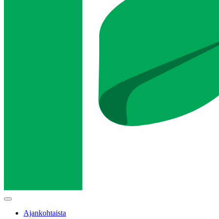
Main
menu
Ajankohtaista