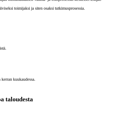
iseksi toimijaksi ja siten osaksi tutkimusprosessia.
stä.
n kerran kuukaudessa.
oa taloudesta