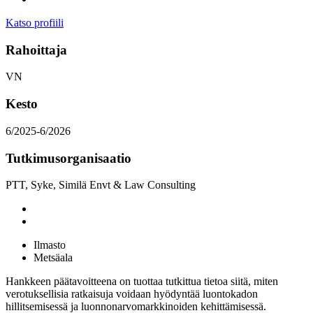
Katso profiili
Rahoittaja
VN
Kesto
6/2025-6/2026
Tutkimusorganisaatio
PTT, Syke, Similä Envt & Law Consulting
Ilmasto
Metsäala
Hankkeen päätavoitteena on tuottaa tutkittua tietoa siitä, miten
verotuksellisia ratkaisuja voidaan hyödyntää luontokadon
hillitsemisessä ja luonnonarvomarkkinoiden kehittämisessä.