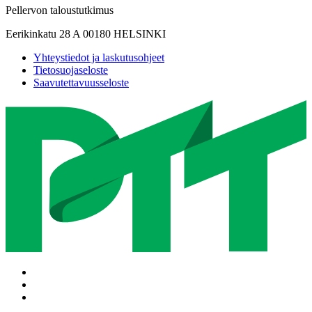
Pellervon taloustutkimus
Eerikinkatu 28 A 00180 HELSINKI
Yhteystiedot ja laskutusohjeet
Tietosuojaseloste
Saavutettavuusseloste