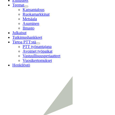
Ennusteet
Teemat
Child
Kansantalous
menu
Ruokamarkkinat
Metsäala
Asuminen
Ilmasto
Julkaisut
Tutkimushankkeet
Tietoa PTT:stä
Child
PTT työnantajana
menu
Avoimet työpaikat
Vastuullisuusperiaatteet
Vuosikertomukset
Henkilöstö