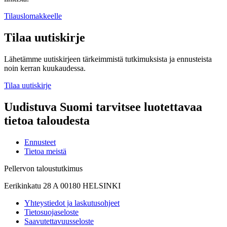
Tilauslomakkeelle
Tilaa uutiskirje
Lähetämme uutiskirjeen tärkeimmistä tutkimuksista ja ennusteista
noin kerran kuukaudessa.
Tilaa uutiskirje
Uudistuva Suomi tarvitsee luotettavaa
tietoa taloudesta
Ennusteet
Tietoa meistä
Pellervon taloustutkimus
Eerikinkatu 28 A 00180 HELSINKI
Yhteystiedot ja laskutusohjeet
Tietosuojaseloste
Saavutettavuusseloste