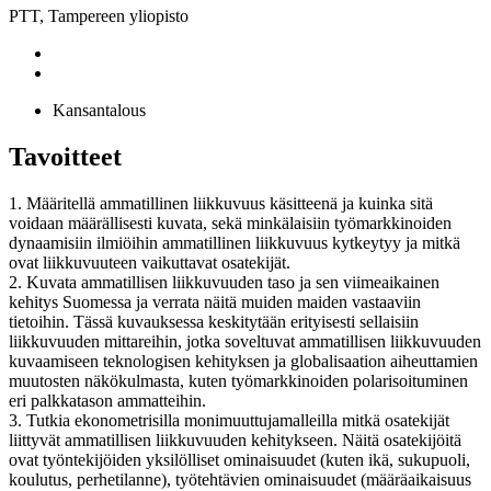
PTT, Tampereen yliopisto
Kansantalous
Tavoitteet
1. Määritellä ammatillinen liikkuvuus käsitteenä ja kuinka sitä
voidaan määrällisesti kuvata, sekä minkälaisiin työmarkkinoiden
dynaamisiin ilmiöihin ammatillinen liikkuvuus kytkeytyy ja mitkä
ovat liikkuvuuteen vaikuttavat osatekijät.
2. Kuvata ammatillisen liikkuvuuden taso ja sen viimeaikainen
kehitys Suomessa ja verrata näitä muiden maiden vastaaviin
tietoihin. Tässä kuvauksessa keskitytään erityisesti sellaisiin
liikkuvuuden mittareihin, jotka soveltuvat ammatillisen liikkuvuuden
kuvaamiseen teknologisen kehityksen ja globalisaation aiheuttamien
muutosten näkökulmasta, kuten työmarkkinoiden polarisoituminen
eri palkkatason ammatteihin.
3. Tutkia ekonometrisilla monimuuttujamalleilla mitkä osatekijät
liittyvät ammatillisen liikkuvuuden kehitykseen. Näitä osatekijöitä
ovat työntekijöiden yksilölliset ominaisuudet (kuten ikä, sukupuoli,
koulutus, perhetilanne), työtehtävien ominaisuudet (määräaikaisuus