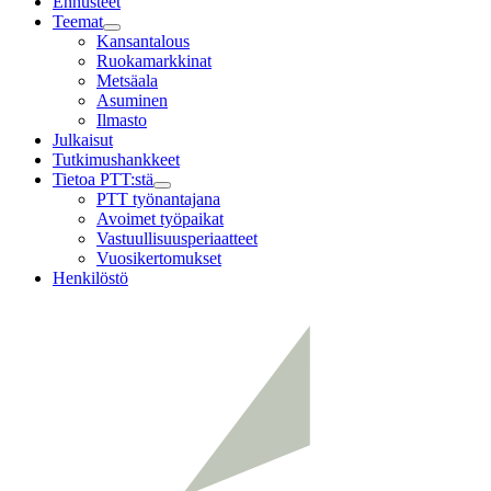
Ennusteet
Teemat
Child
Kansantalous
menu
Ruokamarkkinat
Metsäala
Asuminen
Ilmasto
Julkaisut
Tutkimushankkeet
Tietoa PTT:stä
Child
PTT työnantajana
menu
Avoimet työpaikat
Vastuullisuusperiaatteet
Vuosikertomukset
Henkilöstö