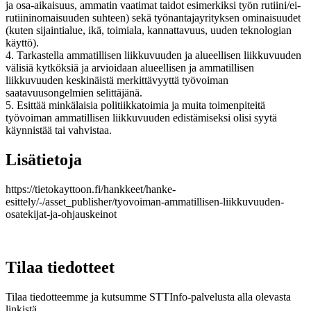
ja osa-aikaisuus, ammatin vaatimat taidot esimerkiksi työn rutiini/ei-
rutiininomaisuuden suhteen) sekä työnantajayrityksen ominaisuudet
(kuten sijaintialue, ikä, toimiala, kannattavuus, uuden teknologian
käyttö).
4. Tarkastella ammatillisen liikkuvuuden ja alueellisen liikkuvuuden
välisiä kytköksiä ja arvioidaan alueellisen ja ammatillisen
liikkuvuuden keskinäistä merkittävyyttä työvoiman
saatavuusongelmien selittäjänä.
5. Esittää minkälaisia politiikkatoimia ja muita toimenpiteitä
työvoiman ammatillisen liikkuvuuden edistämiseksi olisi syytä
käynnistää tai vahvistaa.
Lisätietoja
https://tietokayttoon.fi/hankkeet/hanke-
esittely/-/asset_publisher/tyovoiman-ammatillisen-liikkuvuuden-
osatekijat-ja-ohjauskeinot
Tilaa tiedotteet
Tilaa tiedotteemme ja kutsumme STTInfo-palvelusta alla olevasta
linkistä.