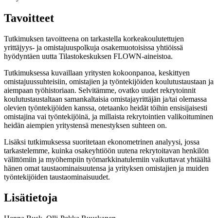
Tavoitteet
Tutkimuksen tavoitteena on tarkastella korkeakoulutettujen
yrittäjyys- ja omistajuuspolkuja osakemuotoisissa yhtiöissä
hyödyntäen uutta Tilastokeskuksen FLOWN-aineistoa.
Tutkimuksessa kuvaillaan yritysten kokoonpanoa, keskittyen
omistajuussuhteisiin, omistajien ja työntekijöiden koulutustaustaan ja
aiempaan työhistoriaan. Selvitämme, ovatko uudet rekrytoinnit
koulutustaustaltaan samankaltaisia omistajayrittäjän ja/tai olemassa
olevien työntekijöiden kanssa, otetaanko heidät töihin ensisijaisesti
omistajina vai työntekijöinä, ja millaista rekrytointien valikoituminen
heidän aiempien yritystensä menestyksen suhteen on.
Lisäksi tutkimuksessa suoritetaan ekonometrinen analyysi, jossa
tarkastelemme, kuinka osakeyhtiöön uutena rekrytoitavan henkilön
välittömiin ja myöhempiin työmarkkinatulemiin vaikuttavat yhtäältä
hänen omat taustaominaisuutensa ja yrityksen omistajien ja muiden
työntekijöiden taustaominaisuudet.
Lisätietoja