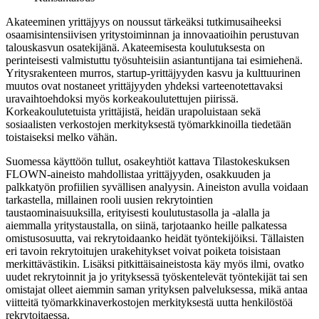
Akateeminen yrittäjyys on noussut tärkeäksi tutkimusaiheeksi
osaamisintensiivisen yritystoiminnan ja innovaatioihin perustuvan
talouskasvun osatekijänä. Akateemisesta koulutuksesta on
perinteisesti valmistuttu työsuhteisiin asiantuntijana tai esimiehenä.
Yritysrakenteen murros, startup-yrittäjyyden kasvu ja kulttuurinen
muutos ovat nostaneet yrittäjyyden yhdeksi varteenotettavaksi
uravaihtoehdoksi myös korkeakoulutettujen piirissä.
Korkeakoulutetuista yrittäjistä, heidän urapoluistaan sekä
sosiaalisten verkostojen merkityksestä työmarkkinoilla tiedetään
toistaiseksi melko vähän.
Suomessa käyttöön tullut, osakeyhtiöt kattava Tilastokeskuksen
FLOWN-aineisto mahdollistaa yrittäjyyden, osakkuuden ja
palkkatyön profiilien syvällisen analyysin. Aineiston avulla voidaan
tarkastella, millainen rooli uusien rekrytointien
taustaominaisuuksilla, erityisesti koulutustasolla ja -alalla ja
aiemmalla yritystaustalla, on siinä, tarjotaanko heille palkatessa
omistusosuutta, vai rekrytoidaanko heidät työntekijöiksi. Tällaisten
eri tavoin rekrytoitujen urakehitykset voivat poiketa toisistaan
merkittävästikin. Lisäksi pitkittäisaineistosta käy myös ilmi, ovatko
uudet rekrytoinnit ja jo yrityksessä työskentelevät työntekijät tai sen
omistajat olleet aiemmin saman yrityksen palveluksessa, mikä antaa
viitteitä työmarkkinaverkostojen merkityksestä uutta henkilöstöä
rekrytoitaessa.