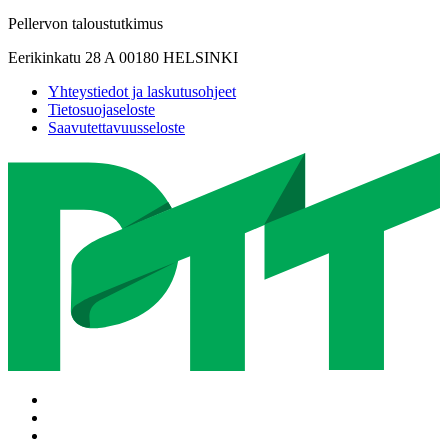
Pellervon taloustutkimus
Eerikinkatu 28 A 00180 HELSINKI
Yhteystiedot ja laskutusohjeet
Tietosuojaseloste
Saavutettavuusseloste