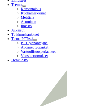
Ennusteet
Teemat
Child
Kansantalous
menu
Ruokamarkkinat
Metsäala
Asuminen
Ilmasto
Julkaisut
Tutkimushankkeet
Tietoa PTT:stä
Child
PTT työnantajana
menu
Avoimet työpaikat
Vastuullisuusperiaatteet
Vuosikertomukset
Henkilöstö