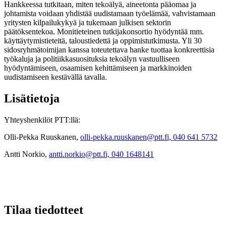
Hankkeessa tutkitaan, miten tekoälyä, aineetonta pääomaa ja
johtamista voidaan yhdistää uudistamaan työelämää, vahvistamaan
yritysten kilpailukykyä ja tukemaan julkisen sektorin
päätöksentekoa. Monitieteinen tutkijakonsortio hyödyntää mm.
käyttäytymistieteitä, taloustiedettä ja oppimistutkimusta. Yli 30
sidosryhmätoimijan kanssa toteutettava hanke tuottaa konkreettisia
työkaluja ja politiikkasuosituksia tekoälyn vastuulliseen
hyödyntämiseen, osaamisen kehittämiseen ja markkinoiden
uudistamiseen kestävällä tavalla.
Lisätietoja
Yhteyshenkilöt PTT:llä:
Olli-Pekka Ruuskanen,
olli-pekka.ruuskanen@ptt.fi,
040 641 5732
Antti Norkio,
antti.norkio@ptt.fi,
040 1648141
Tilaa tiedotteet