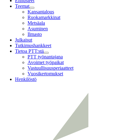
Ennusteet
Teemat
Child
Kansantalous
menu
Ruokamarkkinat
Metsäala
Asuminen
Ilmasto
Julkaisut
Tutkimushankkeet
Tietoa PTT:stä
Child
PTT työnantajana
menu
Avoimet työpaikat
Vastuullisuusperiaatteet
Vuosikertomukset
Henkilöstö