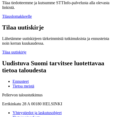
Tilaa tiedotteemme ja kutsumme STTInfo-palvelusta alla olevasta
linkistä.
Tilauslomakkeelle
Tilaa uutiskirje
Lähetämme uutiskirjeen tärkeimmistä tutkimuksista ja ennusteista
noin kerran kuukaudessa.
Tilaa uutiskirje
Uudistuva Suomi tarvitsee luotettavaa
tietoa taloudesta
Ennusteet
Tietoa meistä
Pellervon taloustutkimus
Eerikinkatu 28 A 00180 HELSINKI
Yhteystiedot ja laskutusohjeet