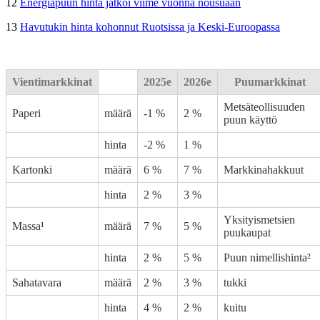
12
Energiapuun hinta jatkoi viime vuonna nousuaan
13
Havutukin hinta kohonnut Ruotsissa ja Keski-Euroopassa
Vientimarkkinat
2025e
2026e
Puumarkkinat
Metsäteollisuuden
Paperi
määrä
-1 %
2 %
puun käyttö
hinta
-2 %
1 %
Kartonki
määrä
6 %
7 %
Markkinahakkuut
hinta
2 %
3 %
Yksityismetsien
Massa¹
määrä
7 %
5 %
puukaupat
hinta
2 %
5 %
Puun nimellishinta²
Sahatavara
määrä
2 %
3 %
tukki
hinta
4 %
2 %
kuitu