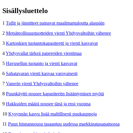
Sisällysluettelo
1
Tullit ja jännitteet painavat maailmantaloutta alaspäin
2
Metsäteollisuustuotteiden vienti Yhdysvaltoihin vähenee
3
Kartonkien tuotantokapasiteetti ja vienti kasvavat
4
Yhdysvallat tärkeä papereiden vientimaa
5
Havusellun tuotanto ja vienti kasvavat
6
Sahatavaran vienti kasvaa varovaisesti
7
Vanerin vienti Yhdysvaltoihin vähenee
8
Puunkäyttö nousee kapasiteetin lisääntymisen myötä
9
Hakkuiden määrä nousee tänä ja ensi vuonna
10
Kysynnän kasvu lisää maltillisesti puukauppoja
11
Puun hinnannousu tasaantuu uudessa markkinatasapainossa