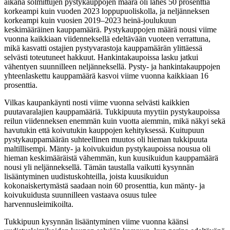
aikana solmittujen pystykauppojen määrä oli lähes 50 prosenttia
korkeampi kuin vuoden 2023 loppupuoliskolla, ja neljänneksen
korkeampi kuin vuosien 2019–2023 heinä-joulukuun
keskimääräinen kauppamäärä. Pystykauppojen määrä nousi viime
vuonna kaikkiaan viidenneksellä edeltävään vuoteen verrattuna,
mikä kasvatti ostajien pystyvarastoja kauppamäärän ylittäessä
selvästi toteutuneet hakkuut. Hankintakaupoissa lasku jatkui
vähentyen suunnilleen neljänneksellä. Pysty- ja hankintakauppojen
yhteenlaskettu kauppamäärä kasvoi viime vuonna kaikkiaan 16
prosenttia.
Vilkas kaupankäynti nosti viime vuonna selvästi kaikkien
puutavaralajien kauppamääriä. Tukkipuuta myytiin pystykaupoissa
reilun viidenneksen enemmän kuin vuotta aiemmin, mikä näkyi sekä
havutukin että koivutukin kauppojen kehityksessä. Kuitupuun
pystykauppamäärän suhteellinen muutos oli hieman tukkipuuta
maltillisempi. Mänty- ja koivukuidun pystykaupoissa nousua oli
hieman keskimääräistä vähemmän, kun kuusikuidun kauppamäärä
nousi yli neljänneksellä. Tämän taustalla vaikutti kysynnän
lisääntyminen uudistuskohteilla, joista kuusikuidun
kokonaiskertymästä saadaan noin 60 prosenttia, kun mänty- ja
koivukuidusta suunnilleen vastaava osuus tulee
harvennusleimikoilta.
Tukkipuun kysynnän lisääntyminen viime vuonna käänsi