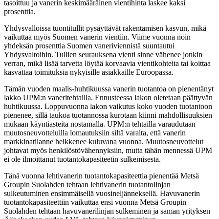
tasoittuu ja vanerin keskimääräinen vientihinta laskee kaksi
prosenttia.
Yhdysvalloissa tuontitullit pysäyttävät rakentamisen kasvun, mikä
vaikuttaa myös Suomen vanerin vientiin. Viime vuonna noin
yhdeksän prosenttia Suomen vaneriviennistä suuntautui
Yhdysvaltoihin. Tullien seurauksena vienti sinne vähenee jonkin
verran, mikä lisää tarvetta löytää korvaavia vientikohteita tai koittaa
kasvattaa toimituksia nykyisille asiakkaille Euroopassa.
Tämän vuoden maalis-huhtikuussa vanerin tuotantoa on pienentänyt
lakko UPM:n vaneritehtailla. Ennusteessa lakon oletetaan päättyvän
huhtikuussa. Loppuvuonna lakon vaikutus koko vuoden tuotantoon
pienenee, sillä taukoa tuotannossa kurotaan kiinni mahdollisuuksien
mukaan käyntiasteita nostamalla. UPM:n tehtailla varaudutaan
muutosneuvotteluilla lomautuksiin siltä varalta, että vanerin
markkinatilanne heikkenee kuluvana vuonna. Muutosneuvottelut
johtavat myös henkilöstövähennyksiin, mutta tähän mennessä UPM
ei ole ilmoittanut tuotantokapasiteetin sulkemisesta.
Tänä vuonna lehtivanerin tuotantokapasiteettia pienentää Metsä
Groupin Suolahden tehtaan lehtivanerin tuotantolinjan
sulkeutuminen ensimmäisellä vuosineljänneksellä. Havuvanerin
tuotantokapasiteettiin vaikuttaa ensi vuonna Metsä Groupin
Suolahden tehtaan havuvanerilinjan sulkeminen ja saman yrityksen