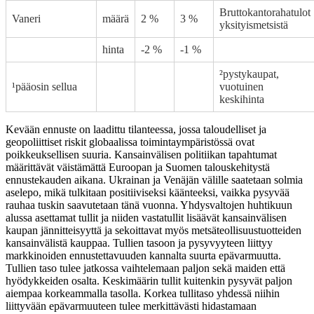
Bruttokantorahatulot
Vaneri
määrä
2 %
3 %
yksityismetsistä
hinta
-2 %
-1 %
²pystykaupat,
¹pääosin sellua
vuotuinen
keskihinta
Kevään ennuste on laadittu tilanteessa, jossa taloudelliset ja
geopoliittiset riskit globaalissa toimintaympäristössä ovat
poikkeuksellisen suuria. Kansainvälisen politiikan tapahtumat
määrittävät väistämättä Euroopan ja Suomen talouskehitystä
ennustekauden aikana. Ukrainan ja Venäjän välille saatetaan solmia
aselepo, mikä tulkitaan positiiviseksi käänteeksi, vaikka pysyvää
rauhaa tuskin saavutetaan tänä vuonna. Yhdysvaltojen huhtikuun
alussa asettamat tullit ja niiden vastatullit lisäävät kansainvälisen
kaupan jännitteisyyttä ja sekoittavat myös metsäteollisuustuotteiden
kansainvälistä kauppaa. Tullien tasoon ja pysyvyyteen liittyy
markkinoiden ennustettavuuden kannalta suurta epävarmuutta.
Tullien taso tulee jatkossa vaihtelemaan paljon sekä maiden että
hyödykkeiden osalta. Keskimäärin tullit kuitenkin pysyvät paljon
aiempaa korkeammalla tasolla. Korkea tullitaso yhdessä niihin
liittyvään epävarmuuteen tulee merkittävästi hidastamaan