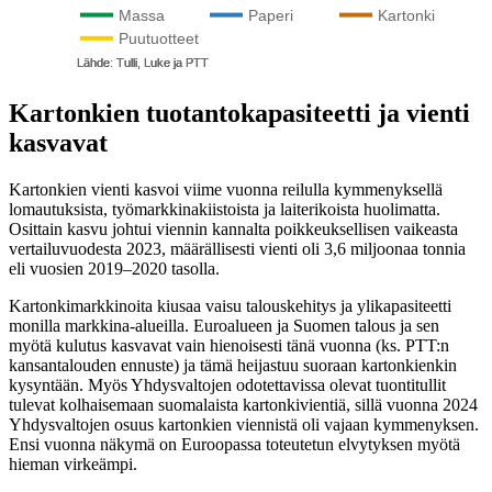
Kartonkien tuotantokapasiteetti ja vienti
kasvavat
Kartonkien vienti kasvoi viime vuonna reilulla kymmenyksellä
lomautuksista, työmarkkinakiistoista ja laiterikoista huolimatta.
Osittain kasvu johtui viennin kannalta poikkeuksellisen vaikeasta
vertailuvuodesta 2023, määrällisesti vienti oli 3,6 miljoonaa tonnia
eli vuosien 2019–2020 tasolla.
Kartonkimarkkinoita kiusaa vaisu talouskehitys ja ylikapasiteetti
monilla markkina-alueilla. Euroalueen ja Suomen talous ja sen
myötä kulutus kasvavat vain hienoisesti tänä vuonna (ks. PTT:n
kansantalouden ennuste) ja tämä heijastuu suoraan kartonkienkin
kysyntään. Myös Yhdysvaltojen odotettavissa olevat tuontitullit
tulevat kolhaisemaan suomalaista kartonkivientiä, sillä vuonna 2024
Yhdysvaltojen osuus kartonkien viennistä oli vajaan kymmenyksen.
Ensi vuonna näkymä on Euroopassa toteutetun elvytyksen myötä
hieman virkeämpi.