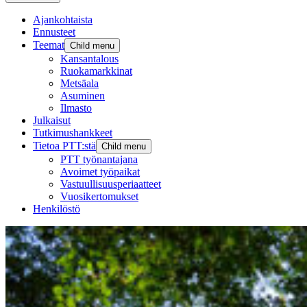
Ajankohtaista
Ennusteet
Teemat
Child menu
Kansantalous
Ruokamarkkinat
Metsäala
Asuminen
Ilmasto
Julkaisut
Tutkimushankkeet
Tietoa PTT:stä
Child menu
PTT työnantajana
Avoimet työpaikat
Vastuullisuusperiaatteet
Vuosikertomukset
Henkilöstö