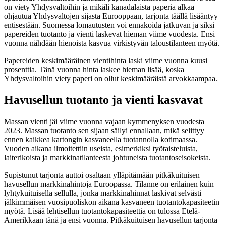
on viety Yhdysvaltoihin ja mikäli kanadalaista paperia alkaa
ohjautua Yhdysvaltojen sijasta Eurooppaan, tarjonta täällä lisääntyy
entisestään. Suomessa lomautusten voi ennakoida jatkuvan ja siksi
papereiden tuotanto ja vienti laskevat hieman viime vuodesta. Ensi
vuonna nähdään hienoista kasvua virkistyvän taloustilanteen myötä.
Papereiden keskimääräinen vientihinta laski viime vuonna kuusi
prosenttia. Tänä vuonna hinta laskee hieman lisää, koska
Yhdysvaltoihin viety paperi on ollut keskimääräistä arvokkaampaa.
Havusellun tuotanto ja vienti kasvavat
Massan vienti jäi viime vuonna vajaan kymmenyksen vuodesta
2023. Massan tuotanto sen sijaan säilyi ennallaan, mikä selittyy
ennen kaikkea kartongin kasvaneella tuotannolla kotimaassa.
Vuoden aikana ilmoitettiin useista, esimerkiksi työtaisteluista,
laiterikoista ja markkinatilanteesta johtuneista tuotantoseisokeista.
Supistunut tarjonta auttoi osaltaan ylläpitämään pitkäkuituisen
havusellun markkinahintoja Euroopassa. Tilanne on erilainen kuin
lyhtykuituisella sellulla, jonka markkinahinnat laskivat selvästi
jälkimmäisen vuosipuoliskon aikana kasvaneen tuotantokapasiteetin
myötä. Lisää lehtisellun tuotantokapasiteettia on tulossa Etelä-
Amerikkaan tänä ja ensi vuonna. Pitkäkuituisen havusellun tarjonta