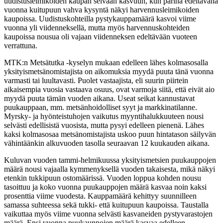
uudistusleimikoiden kaupan selvään kasvuun, kun parina edeltävänä
vuonna kuitupuun vahva kysyntä näkyi harvennusleimikoiden
kaupoissa. Uudistuskohteilla pystykauppamäärä kasvoi viime
vuonna yli viidenneksellä, mutta myös harvennuskohteiden
kaupoissa nousua oli vajaan viidenneksen edeltävään vuoteen
verrattuna.
MTK:n Metsätutka -kyselyn mukaan edelleen lähes kolmasosalla
yksityismetsänomistajista on aikomuksia myydä puuta tänä vuonna
varmasti tai luultavasti. Puolet vastaajista, eli suurin piirtein
aikaisempia vuosia vastaava osuus, ovat varmoja siitä, että eivät aio
myydä puuta tämän vuoden aikana. Useat seikat kannustavat
puukauppaan, mm. metsänhoidolliset syyt ja markkinatilanne.
Myrsky- ja hyönteistuhojen vaikutus myyntihalukkuuteen nousi
selvästi edellisistä vuosista, mutta pysyi edelleen pienenä. Lähes
kaksi kolmasosaa metsänomistajista uskoo puun hintatason säilyvän
vähintäänkin alkuvuoden tasolla seuraavan 12 kuukauden aikana.
Kuluvan vuoden tammi-helmikuussa yksityismetsien puukauppojen
määrä nousi vajaalla kymmenyksellä vuoden takaisesta, mikä näkyi
etenkin tukkipuun ostomäärissä. Vuoden loppua kohden nousu
tasoittuu ja koko vuonna puukauppojen määrä kasvaa noin kaksi
prosenttia viime vuodesta. Kauppamäärä kehittyy suunnilleen
samassa suhteessa sekä tukki- että kuitupuun kaupoissa. Taustalla
vaikuttaa myös viime vuonna selvästi kasvaneiden pystyvarastojen
määrä. Ensi vuonna puukauppojen määrä kasvaa edelleen