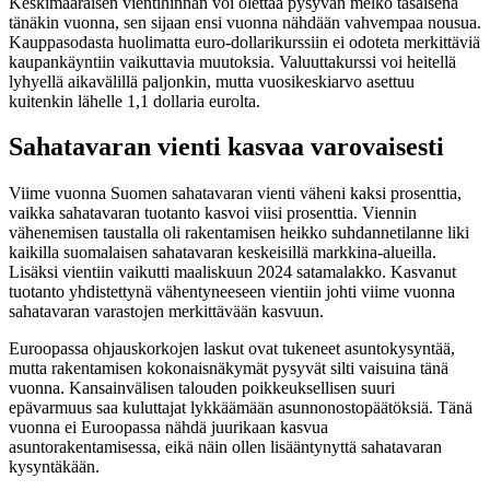
Keskimääräisen vientihinnan voi olettaa pysyvän melko tasaisena
tänäkin vuonna, sen sijaan ensi vuonna nähdään vahvempaa nousua.
Kauppasodasta huolimatta euro-dollarikurssiin ei odoteta merkittäviä
kaupankäyntiin vaikuttavia muutoksia. Valuuttakurssi voi heitellä
lyhyellä aikavälillä paljonkin, mutta vuosikeskiarvo asettuu
kuitenkin lähelle 1,1 dollaria eurolta.
Sahatavaran vienti kasvaa varovaisesti
Viime vuonna Suomen sahatavaran vienti väheni kaksi prosenttia,
vaikka sahatavaran tuotanto kasvoi viisi prosenttia. Viennin
vähenemisen taustalla oli rakentamisen heikko suhdannetilanne liki
kaikilla suomalaisen sahatavaran keskeisillä markkina-alueilla.
Lisäksi vientiin vaikutti maaliskuun 2024 satamalakko. Kasvanut
tuotanto yhdistettynä vähentyneeseen vientiin johti viime vuonna
sahatavaran varastojen merkittävään kasvuun.
Euroopassa ohjauskorkojen laskut ovat tukeneet asuntokysyntää,
mutta rakentamisen kokonaisnäkymät pysyvät silti vaisuina tänä
vuonna. Kansainvälisen talouden poikkeuksellisen suuri
epävarmuus saa kuluttajat lykkäämään asunnonostopäätöksiä. Tänä
vuonna ei Euroopassa nähdä juurikaan kasvua
asuntorakentamisessa, eikä näin ollen lisääntynyttä sahatavaran
kysyntäkään.