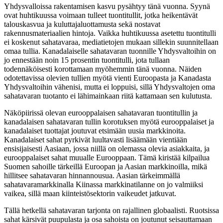
Yhdysvalloissa rakentamisen kasvu pysähtyy tänä vuonna. Syynä
ovat huhtikuussa voimaan tulleet tuontitullit, jotka heikentävät
talouskasvua ja kuluttajaluottamusta sekä nostavat
rakennusmateriaalien hintoja. Vaikka huhtikuussa asetettu tuontitulli
ei koskenut sahatavaraa, mediatietojen mukaan sillekin suunnitellaan
omaa tullia. Kanadalaiselle sahatavaran tuonnille Yhdysvaltoihin on
jo ennestään noin 15 prosentin tuontitulli, jota tullaan
todennäköisesti korottamaan myöhemmin tänä vuonna. Näiden
odotettavissa olevien tullien myötä vienti Euroopasta ja Kanadasta
Yhdysvaltoihin vähenisi, mutta ei loppuisi, sillä Yhdysvaltojen oma
sahatavaran tuotanto ei lähimainkaan riitä kattamaan sen kulutusta.
Näköpiirissä olevan eurooppalaisen sahatavaran tuontitullin ja
kanadalaisen sahatavaran tullin korotuksen myötä eurooppalaiset ja
kanadalaiset tuottajat joutuvat etsimään uusia markkinoita.
Kanadalaiset sahat pyrkivät luultavasti lisäämään vientiään
ensisijaisesti Aasiaan, jossa niillä on olemassa olevia asiakkaita, ja
eurooppalaiset sahat muualle Eurooppaan. Tämä kiristää kilpailua
Suomen sahoille tärkeillä Euroopan ja Aasian markkinoilla, mikä
hillitsee sahatavaran hinnannousua. Aasian tärkeimmällä
sahatavaramarkkinalla Kiinassa markkinatilanne on jo valmiiksi
vaikea, sillä maan kiinteistösektorin vaikeudet jatkuvat.
Tällä hetkellä sahatavaran tarjonta on rajallinen globaalisti. Ruotsissa
sahat kärsivät puupulasta ja osa sahoista on joutunut seisauttamaan