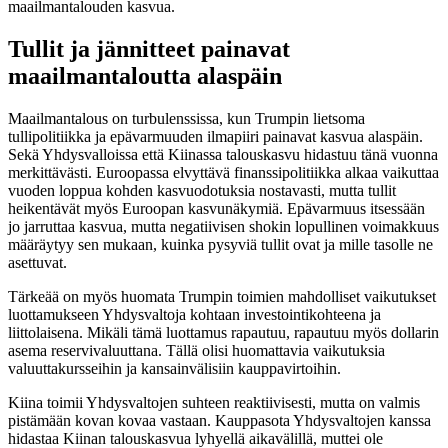
maailmantalouden kasvua.
Tullit ja jännitteet painavat
maailmantaloutta alaspäin
Maailmantalous on turbulenssissa, kun Trumpin lietsoma
tullipolitiikka ja epävarmuuden ilmapiiri painavat kasvua alaspäin.
Sekä Yhdysvalloissa että Kiinassa talouskasvu hidastuu tänä vuonna
merkittävästi. Euroopassa elvyttävä finanssipolitiikka alkaa vaikuttaa
vuoden loppua kohden kasvuodotuksia nostavasti, mutta tullit
heikentävät myös Euroopan kasvunäkymiä. Epävarmuus itsessään
jo jarruttaa kasvua, mutta negatiivisen shokin lopullinen voimakkuus
määräytyy sen mukaan, kuinka pysyviä tullit ovat ja mille tasolle ne
asettuvat.
Tärkeää on myös huomata Trumpin toimien mahdolliset vaikutukset
luottamukseen Yhdysvaltoja kohtaan investointikohteena ja
liittolaisena. Mikäli tämä luottamus rapautuu, rapautuu myös dollarin
asema reservivaluuttana. Tällä olisi huomattavia vaikutuksia
valuuttakursseihin ja kansainvälisiin kauppavirtoihin.
Kiina toimii Yhdysvaltojen suhteen reaktiivisesti, mutta on valmis
pistämään kovan kovaa vastaan. Kauppasota Yhdysvaltojen kanssa
hidastaa Kiinan talouskasvua lyhyellä aikavälillä, muttei ole