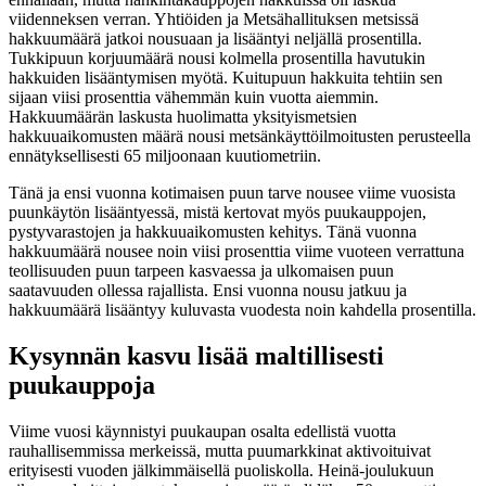
viidenneksen verran. Yhtiöiden ja Metsähallituksen metsissä
hakkuumäärä jatkoi nousuaan ja lisääntyi neljällä prosentilla.
Tukkipuun korjuumäärä nousi kolmella prosentilla havutukin
hakkuiden lisääntymisen myötä. Kuitupuun hakkuita tehtiin sen
sijaan viisi prosenttia vähemmän kuin vuotta aiemmin.
Hakkuumäärän laskusta huolimatta yksityismetsien
hakkuuaikomusten määrä nousi metsänkäyttöilmoitusten perusteella
ennätyksellisesti 65 miljoonaan kuutiometriin.
Tänä ja ensi vuonna kotimaisen puun tarve nousee viime vuosista
puunkäytön lisääntyessä, mistä kertovat myös puukauppojen,
pystyvarastojen ja hakkuuaikomusten kehitys. Tänä vuonna
hakkuumäärä nousee noin viisi prosenttia viime vuoteen verrattuna
teollisuuden puun tarpeen kasvaessa ja ulkomaisen puun
saatavuuden ollessa rajallista. Ensi vuonna nousu jatkuu ja
hakkuumäärä lisääntyy kuluvasta vuodesta noin kahdella prosentilla.
Kysynnän kasvu lisää maltillisesti
puukauppoja
Viime vuosi käynnistyi puukaupan osalta edellistä vuotta
rauhallisemmissa merkeissä, mutta puumarkkinat aktivoituivat
erityisesti vuoden jälkimmäisellä puoliskolla. Heinä-joulukuun