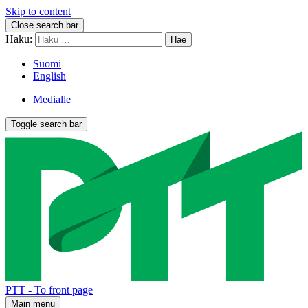
Skip to content
Close search bar
Haku:
Suomi
English
Medialle
Toggle search bar
PTT - To front page
Main menu