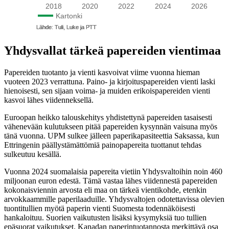
Yhdysvallat tärkeä papereiden vientimaa
Papereiden tuotanto ja vienti kasvoivat viime vuonna hieman
vuoteen 2023 verrattuna. Paino- ja kirjoituspapereiden vienti laski
hienoisesti, sen sijaan voima- ja muiden erikoispapereiden vienti
kasvoi lähes viidenneksellä.
Euroopan heikko talouskehitys yhdistettynä papereiden tasaisesti
vähenevään kulutukseen pitää papereiden kysynnän vaisuna myös
tänä vuonna. UPM sulkee jälleen paperikapasiteettia Saksassa, kun
Ettringenin päällystämättömiä painopapereita tuottanut tehdas
sulkeutuu kesällä.
Vuonna 2024 suomalaisia papereita vietiin Yhdysvaltoihin noin 460
miljoonan euron edestä. Tämä vastaa lähes viidennestä papereiden
kokonaisviennin arvosta eli maa on tärkeä vientikohde, etenkin
arvokkaammille paperilaaduille. Yhdysvaltojen odotettavissa olevien
tuontitullien myötä paperin vienti Suomesta todennäköisesti
hankaloituu. Suorien vaikutusten lisäksi kysymyksiä tuo tullien
epäsuorat vaikutukset. Kanadan paperintuotannosta merkittävä osa