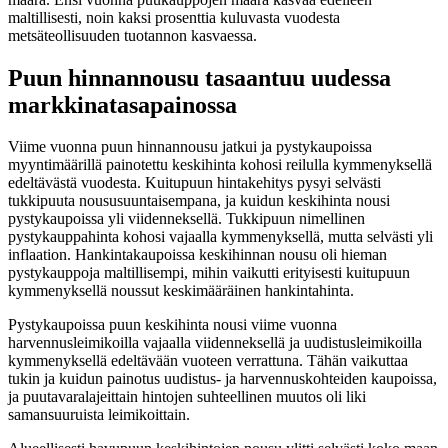
maltillisesti, noin kaksi prosenttia kuluvasta vuodesta
metsäteollisuuden tuotannon kasvaessa.
Puun hinnannousu tasaantuu uudessa
markkinatasapainossa
Viime vuonna puun hinnannousu jatkui ja pystykaupoissa
myyntimäärillä painotettu keskihinta kohosi reilulla kymmenyksellä
edeltävästä vuodesta. Kuitupuun hintakehitys pysyi selvästi
tukkipuuta noususuuntaisempana, ja kuidun keskihinta nousi
pystykaupoissa yli viidenneksellä. Tukkipuun nimellinen
pystykauppahinta kohosi vajaalla kymmenyksellä, mutta selvästi yli
inflaation. Hankintakaupoissa keskihinnan nousu oli hieman
pystykauppoja maltillisempi, mihin vaikutti erityisesti kuitupuun
kymmenyksellä noussut keskimääräinen hankintahinta.
Pystykaupoissa puun keskihinta nousi viime vuonna
harvennusleimikoilla vajaalla viidenneksellä ja uudistusleimikoilla
kymmenyksellä edeltävään vuoteen verrattuna. Tähän vaikuttaa
tukin ja kuidun painotus uudistus- ja harvennuskohteiden kaupoissa,
ja puutavaralajeittain hintojen suhteellinen muutos oli liki
samansuuruista leimikoittain.