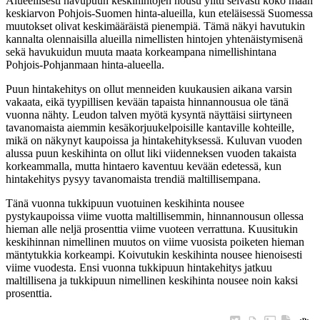
Alueellisesti havupuun keskihintojen nousu ylitti selvästi koko maan
keskiarvon Pohjois-Suomen hinta-alueilla, kun eteläisessä Suomessa
muutokset olivat keskimääräistä pienempiä. Tämä näkyi havutukin
kannalta olennaisilla alueilla nimellisten hintojen yhtenäistymisenä
sekä havukuidun muuta maata korkeampana nimellishintana
Pohjois-Pohjanmaan hinta-alueella.
Puun hintakehitys on ollut menneiden kuukausien aikana varsin
vakaata, eikä tyypillisen kevään tapaista hinnannousua ole tänä
vuonna nähty. Leudon talven myötä kysyntä näyttäisi siirtyneen
tavanomaista aiemmin kesäkorjuukelpoisille kantaville kohteille,
mikä on näkynyt kaupoissa ja hintakehityksessä. Kuluvan vuoden
alussa puun keskihinta on ollut liki viidenneksen vuoden takaista
korkeammalla, mutta hintaero kaventuu kevään edetessä, kun
hintakehitys pysyy tavanomaista trendiä maltillisempana.
Tänä vuonna tukkipuun vuotuinen keskihinta nousee
pystykaupoissa viime vuotta maltillisemmin, hinnannousun ollessa
hieman alle neljä prosenttia viime vuoteen verrattuna. Kuusitukin
keskihinnan nimellinen muutos on viime vuosista poiketen hieman
mäntytukkia korkeampi. Koivutukin keskihinta nousee hienoisesti
viime vuodesta. Ensi vuonna tukkipuun hintakehitys jatkuu
maltillisena ja tukkipuun nimellinen keskihinta nousee noin kaksi
prosenttia.