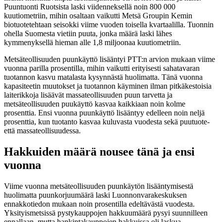
Puuntuonti Ruotsista laski viidenneksellä noin 800 000
kuutiometriin, mihin osaltaan vaikutti Metsä Groupin Kemin
biotuotetehtaan seisokki viime vuoden toisella kvartaalilla. Tuonnin
ohella Suomesta vietiin puuta, jonka määrä laski lähes
kymmenyksellä hieman alle 1,8 miljoonaa kuutiometriin.
Metsäteollisuuden puunkäyttö lisääntyi PTT:n arvion mukaan viime
vuonna parilla prosentilla, mihin vaikutti erityisesti sahatavaran
tuotannon kasvu matalasta kysynnästä huolimatta. Tänä vuonna
kapasiteetin muutokset ja tuotannon käyminen ilman pitkäkestoisia
laiterikkoja lisäävät massateollisuuden puun tarvetta ja
metsäteollisuuden puukäyttö kasvaa kaikkiaan noin kolme
prosenttia. Ensi vuonna puunkäyttö lisääntyy edelleen noin neljä
prosenttia, kun tuotanto kasvaa kuluvasta vuodesta sekä puutuote-
että massateollisuudessa.
Hakkuiden määrä nousee tänä ja ensi
vuonna
Viime vuonna metsäteollisuuden puunkäytön lisääntymisestä
huolimatta puunkorjuumäärä laski Luonnonvarakeskuksen
ennakkotiedon mukaan noin prosentilla edeltävästä vuodesta.
Yksityismetsissä pystykauppojen hakkuumäärä pysyi suunnilleen
ennallaan, mutta hankintakauppojen hakkuissa oli laskua