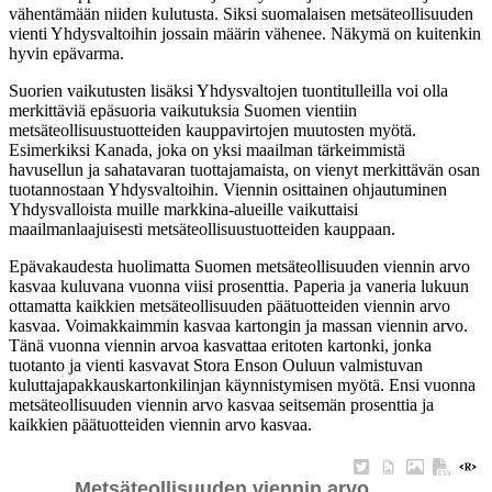
vähentämään niiden kulutusta. Siksi suomalaisen metsäteollisuuden
vienti Yhdysvaltoihin jossain määrin vähenee. Näkymä on kuitenkin
hyvin epävarma.
Suorien vaikutusten lisäksi Yhdysvaltojen tuontitulleilla voi olla
merkittäviä epäsuoria vaikutuksia Suomen vientiin
metsäteollisuustuotteiden kauppavirtojen muutosten myötä.
Esimerkiksi Kanada, joka on yksi maailman tärkeimmistä
havusellun ja sahatavaran tuottajamaista, on vienyt merkittävän osan
tuotannostaan Yhdysvaltoihin. Viennin osittainen ohjautuminen
Yhdysvalloista muille markkina-alueille vaikuttaisi
maailmanlaajuisesti metsäteollisuustuotteiden kauppaan.
Epävakaudesta huolimatta Suomen metsäteollisuuden viennin arvo
kasvaa kuluvana vuonna viisi prosenttia. Paperia ja vaneria lukuun
ottamatta kaikkien metsäteollisuuden päätuotteiden viennin arvo
kasvaa. Voimakkaimmin kasvaa kartongin ja massan viennin arvo.
Tänä vuonna viennin arvoa kasvattaa eritoten kartonki, jonka
tuotanto ja vienti kasvavat Stora Enson Ouluun valmistuvan
kuluttajapakkauskartonkilinjan käynnistymisen myötä. Ensi vuonna
metsäteollisuuden viennin arvo kasvaa seitsemän prosenttia ja
kaikkien päätuotteiden viennin arvo kasvaa.