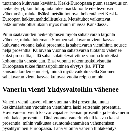
tuotannon kuluvana keväänä. Keski-Euroopassa puun saatavuus on
heikentynyt, kun tuhopuuta tulee markkinoille edellisvuosia
vähemmän, minkä lisäksi metsätuhot ovat heikentäneet Keski-
Euroopan hakkuumahdollisuuksia. Metsätuhot vaikuttavat
hakkuumahdollisuuksiin myös muun muassa Kanadassa.
Puun saatavuuden heikentymisen myötä sahatavaran tarjonta
vähenee, minkä tukemana Suomen sahatavaran vienti kasvaa
kuluvana vuonna kaksi prosenttia ja sahatavaran vientihinta nousee
neljä prosenttia. Kuluvana vuonna sahatavaran tuotanto vähenee
kaksi prosenttia, sillä sahat sulattelevat viime vuonna korkeiksi
kohonneita varastojaan. Ensi vuonna rakennusaktiivisuutta
Euroopassa tukee finanssipoliittinen elvytys (ks. PTT:n
kansantalouden ennuste), minkä myötävaikutuksella Suomen
sahatavaran vienti kasvaa kuluvaa vuotta reippaammin.
Vanerin vienti Yhdysvaltoihin vähenee
Vanerin vienti kasvoi viime vuonna viisi prosenttia, mutta
keskimääräinen vuotuinen vientihinta laski seitsemän prosenttia.
Havuvanerin vienti kasvoi vajaat seitsemän prosenttia ja lehtivanerin
noin kaksi prosenttia. Tänä vuonna vanerin vienti kasvaa kaksi
prosenttia, mihin vaikuttaa asuntorakentamisen vähenemisen
pysähtyminen Euroopassa. Tänä vuonna vanerin hintakehitys