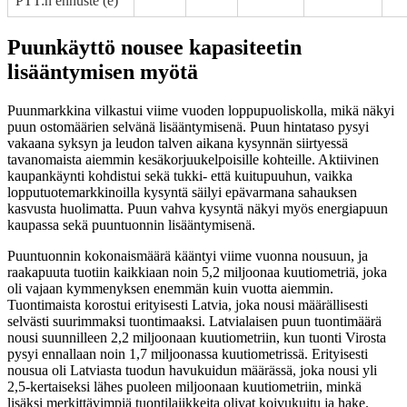
PTT:n ennuste (e)
Puunkäyttö nousee kapasiteetin
lisääntymisen myötä
Puunmarkkina vilkastui viime vuoden loppupuoliskolla, mikä näkyi
puun ostomäärien selvänä lisääntymisenä. Puun hintataso pysyi
vakaana syksyn ja leudon talven aikana kysynnän siirtyessä
tavanomaista aiemmin kesäkorjuukelpoisille kohteille. Aktiivinen
kaupankäynti kohdistui sekä tukki- että kuitupuuhun, vaikka
lopputuotemarkkinoilla kysyntä säilyi epävarmana sahauksen
kasvusta huolimatta. Puun vahva kysyntä näkyi myös energiapuun
kaupassa sekä puuntuonnin lisääntymisenä.
Puuntuonnin kokonaismäärä kääntyi viime vuonna nousuun, ja
raakapuuta tuotiin kaikkiaan noin 5,2 miljoonaa kuutiometriä, joka
oli vajaan kymmenyksen enemmän kuin vuotta aiemmin.
Tuontimaista korostui erityisesti Latvia, joka nousi määrällisesti
selvästi suurimmaksi tuontimaaksi. Latvialaisen puun tuontimäärä
nousi suunnilleen 2,2 miljoonaan kuutiometriin, kun tuonti Virosta
pysyi ennallaan noin 1,7 miljoonassa kuutiometrissä. Erityisesti
nousua oli Latviasta tuodun havukuidun määrässä, joka nousi yli
2,5-kertaiseksi lähes puoleen miljoonaan kuutiometriin, minkä
lisäksi merkittävimpiä tuontilajikkeita olivat koivukuitu ja hake.