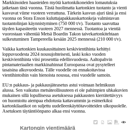
Markkinoiden haasteiden myötä kartonkikoneiden lomautuksia
jatketaan tänä vuonna. Tästä huolimatta kartonkien tuotanto ja vienti
kasvavat viime vuoteen verrattuna. Tärkein kasvun ajuri tänä ja ensi
vuonna on Stora Enson kuluttajapakkauskartonkeja valmistavan
tuotantolinjan käynnistyminen (750 000 t/v). Tuotanto saavuttaa
täyden kapasiteetin vuoteen 2027 mennessä. Tuotantoa ja vientiä
vuorostaan vähentää Metsä Boardin Takon taivekartonkitehtaan
sulkeutuminen Tampereella kesään 2025 mennessä (210 000 t/v).
Vaikka kartonkien kuukausittainen keskivientihinta kehittyi
loppuvuodesta 2024 nousujohteisesti, laski koko vuoden
keskivientihinta viisi prosenttia edellisvuodesta. Aaltopahvin
pintamateriaalien markkinahinnat Euroopassa ovat pysytelleet
tasaisina alkuvuodesta. Tälle vuodelle on ennakoitavissa
vientihintoihin vain hienoista nousua, ensi vuodelle samoin.
EU:n pakkaus- ja pakkausjäteasetus astui voimaan helmikuun
alussa. Sen vaikutus metsäteollisuuteen ei ole pahimpien uhkakuvien
mukainen sillä lopullisessa asetuksessa pakkausten kierrätettävyys
on huomioitu aiempaa ehdotusta kattavammin ja esimerkiksi
kartonkilaatikot on suljettu uudelleenkäyttötavoitteiden ulkopuolelle.
Asetuksen täytäntöönpano alkaa ensi vuonna.