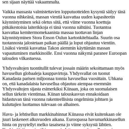
sen sijaan näyttää vakaammalta.
Vaikka massasta valmistettavien lopputuotteiden kysyntä säilyy tänä
vuonna nihkeänä, massan vientiä kasvattaa uuden kapasiteetin
käynnistyminen sekä oletus siitä, että viime vuonna koettuja
pitkäkestoisia laiterikkoja ei tänä vuonna nähtäisi. Tuotantoa
kasvattaa kemitermomekaanista massaa tuottavan linjan
käynnistyminen Stora Enson Oulun kartonkitehtaalla. Suurin osa
tuotannosta jalostetaan paikan päällä ja loput ohjautuu vientiin.
Lisäksi vientiä kasvattaa Takon aiemmin käyttämän massan
vapautuminen markkinoille. Ensi vuonna näkymä paranee Euroopan
talouden vilkastuessa.
Yhdysvaltojen tuontitullit tulevat jossain määrin sekoittamaan myös
havusellun globaaleja kauppavirtoja. Yhdysvallat on tuonut
Kanadasta parisen miljoonaa tonnia havusellua vuosittain. Uhkana
on, että kanadalaista havusellua ohjautuu aiempaa enemmän
Yhdysvaltojen sijasta esimerkiksi Kiinaan, joka on suomalaisen
sellun tärkein vientimaa. Kiinan talouskasvun ennakoidaan
hidastuvan tänä vuonna rakenteellisista ongelmista johtuen ja
kuluttajien luottamus tulevaan on alhainen.
Havu- ja lehtisellun markkinahinnat Kiinassa eivät kuitenkaan ole
juuri laskeneet alkuvuoden aikana. Euroopassa havumarkkinasellun
hinta on pysytellyt melko tasaisena jo viime syksystä lähtien.