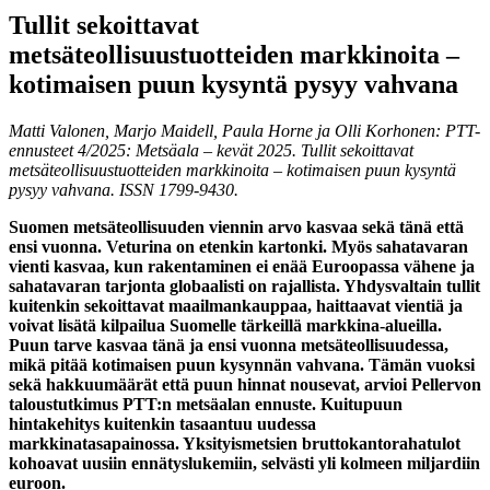
Tullit sekoittavat
metsäteollisuustuotteiden markkinoita –
kotimaisen puun kysyntä pysyy vahvana
Matti Valonen, Marjo Maidell, Paula Horne ja Olli Korhonen: PTT-
ennusteet 4/2025: Metsäala – kevät 2025. Tullit sekoittavat
metsäteollisuustuotteiden markkinoita – kotimaisen puun kysyntä
pysyy vahvana. ISSN 1799-9430.
Suomen metsäteollisuuden viennin arvo kasvaa sekä tänä että
ensi vuonna. Veturina on etenkin kartonki. Myös sahatavaran
vienti kasvaa, kun rakentaminen ei enää Euroopassa vähene ja
sahatavaran tarjonta globaalisti on rajallista. Yhdysvaltain tullit
kuitenkin sekoittavat maailmankauppaa, haittaavat vientiä ja
voivat lisätä kilpailua Suomelle tärkeillä markkina-alueilla.
Puun tarve kasvaa tänä ja ensi vuonna metsäteollisuudessa,
mikä pitää kotimaisen puun kysynnän vahvana. Tämän vuoksi
sekä hakkuumäärät että puun hinnat nousevat, arvioi Pellervon
taloustutkimus PTT:n metsäalan ennuste. Kuitupuun
hintakehitys kuitenkin tasaantuu uudessa
markkinatasapainossa. Yksityismetsien bruttokantorahatulot
kohoavat uusiin ennätyslukemiin, selvästi yli kolmeen miljardiin
euroon.