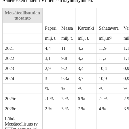
Äänekosken uuden LVL-tehtaan käynnistyminen.
Metsäteollisuuden
tuotanto
Paperi
Massa
Kartonki
Sahatavara
Va
milj. t.
milj. t.
milj. t.
milj.m³
mi
2021
4,4
11
4,2
11,9
1,
2022
3,1
9,8
4,2
11,2
1,
2023
2,9
9,2
3,4
10,4
0,
2024
3
9,3a
3,7
10,9
0,
%
%
%
%
%
2025e
-1 %
5 %
6 %
-2 %
2 
2026e
2 %
5 %
7 %
4 %
3 
Lähde:
Metsäteollisuus ry,