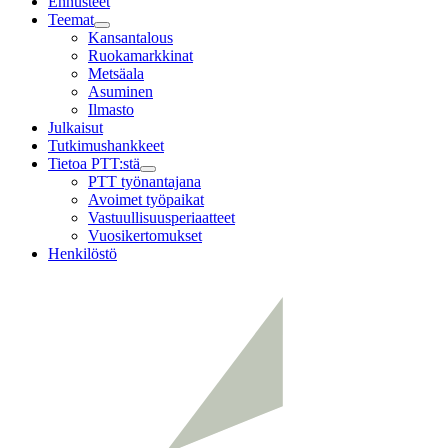
Ennusteet
Teemat
Child
Kansantalous
menu
Ruokamarkkinat
Metsäala
Asuminen
Ilmasto
Julkaisut
Tutkimushankkeet
Tietoa PTT:stä
Child
PTT työnantajana
menu
Avoimet työpaikat
Vastuullisuusperiaatteet
Vuosikertomukset
Henkilöstö