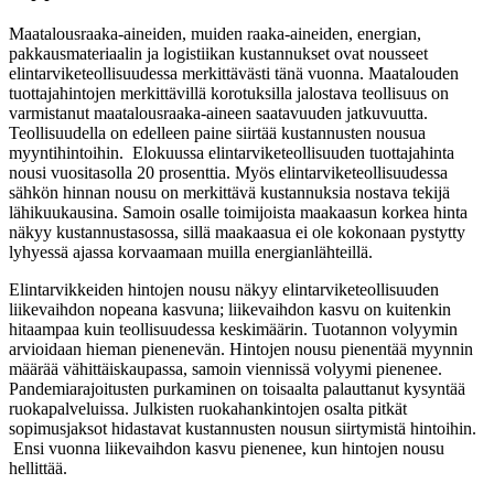
Maatalousraaka-aineiden, muiden raaka-aineiden, energian,
pakkausmateriaalin ja logistiikan kustannukset ovat nousseet
elintarviketeollisuudessa merkittävästi tänä vuonna. Maatalouden
tuottajahintojen merkittävillä korotuksilla jalostava teollisuus on
varmistanut maatalousraaka-aineen saatavuuden jatkuvuutta.
Teollisuudella on edelleen paine siirtää kustannusten nousua
myyntihintoihin. Elokuussa elintarviketeollisuuden tuottajahinta
nousi vuositasolla 20 prosenttia. Myös elintarviketeollisuudessa
sähkön hinnan nousu on merkittävä kustannuksia nostava tekijä
lähikuukausina. Samoin osalle toimijoista maakaasun korkea hinta
näkyy kustannustasossa, sillä maakaasua ei ole kokonaan pystytty
lyhyessä ajassa korvaamaan muilla energianlähteillä.
Elintarvikkeiden hintojen nousu näkyy elintarviketeollisuuden
liikevaihdon nopeana kasvuna; liikevaihdon kasvu on kuitenkin
hitaampaa kuin teollisuudessa keskimäärin. Tuotannon volyymin
arvioidaan hieman pienenevän. Hintojen nousu pienentää myynnin
määrää vähittäiskaupassa, samoin viennissä volyymi pienenee.
Pandemiarajoitusten purkaminen on toisaalta palauttanut kysyntää
ruokapalveluissa. Julkisten ruokahankintojen osalta pitkät
sopimusjaksot hidastavat kustannusten nousun siirtymistä hintoihin.
Ensi vuonna liikevaihdon kasvu pienenee, kun hintojen nousu
hellittää.