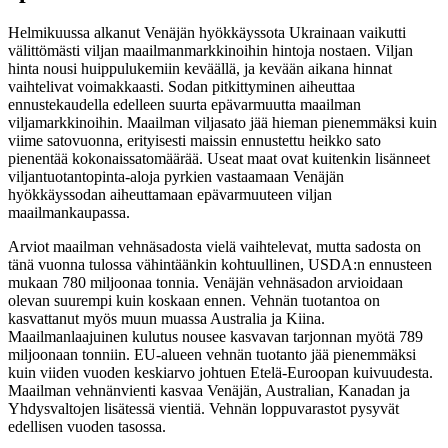
Helmikuussa alkanut Venäjän hyökkäyssota Ukrainaan vaikutti
välittömästi viljan maailmanmarkkinoihin hintoja nostaen. Viljan
hinta nousi huippulukemiin keväällä, ja kevään aikana hinnat
vaihtelivat voimakkaasti. Sodan pitkittyminen aiheuttaa
ennustekaudella edelleen suurta epävarmuutta maailman
viljamarkkinoihin. Maailman viljasato jää hieman pienemmäksi kuin
viime satovuonna, erityisesti maissin ennustettu heikko sato
pienentää kokonaissatomäärää. Useat maat ovat kuitenkin lisänneet
viljantuotantopinta-aloja pyrkien vastaamaan Venäjän
hyökkäyssodan aiheuttamaan epävarmuuteen viljan
maailmankaupassa.
Arviot maailman vehnäsadosta vielä vaihtelevat, mutta sadosta on
tänä vuonna tulossa vähintäänkin kohtuullinen, USDA:n ennusteen
mukaan 780 miljoonaa tonnia. Venäjän vehnäsadon arvioidaan
olevan suurempi kuin koskaan ennen. Vehnän tuotantoa on
kasvattanut myös muun muassa Australia ja Kiina.
Maailmanlaajuinen kulutus nousee kasvavan tarjonnan myötä 789
miljoonaan tonniin. EU-alueen vehnän tuotanto jää pienemmäksi
kuin viiden vuoden keskiarvo johtuen Etelä-Euroopan kuivuudesta.
Maailman vehnänvienti kasvaa Venäjän, Australian, Kanadan ja
Yhdysvaltojen lisätessä vientiä. Vehnän loppuvarastot pysyvät
edellisen vuoden tasossa.