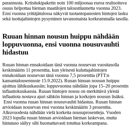
parannusta. Kriisitukipaketin noin 100 miljoonaa euroa realisoituva
osuus helpottaa hieman maatilojen taloustilannetta vuonna 2023.
Ensi vuonna yrittäjätulossa näkyvät tuotantopanosten hintojen lasku
sekä tuottajahintojen pysyminen tavanomaista korkeammalla tasolla.
Ruuan hinnan nousun huippu nähdään
loppuvuonna, ensi vuonna nousuvauhti
hidastuu
Ruuan hinnan ennakoidaan tänä vuonna nousevan vuositasolla
keskimäärin 11 prosenttia, kun yleisesti kuluttajahintojen
ennakoidaan nousevan tänä vuonna 7,5 prosenttia (PTT:n
kansantalousennuste 15.9.2022). Ruuan hinnan nousun huippu
ajoittuu lähikuukausiin; loppuvuonna nähdään jopa 15–20 prosentin
inflaatiokuukausia. Ruuan hintojen nousu on merkittävä yleistä
inflaatiota nostava ajuri sähkön hinnan ja korkojen nousun lisäksi.
Ensi vuonna ruuan hinnan nousuvauhti hidastuu. Ruuan hinnan
arvioidaan nousevan ensi vuonna keskimäärin 3 prosenttia.
Alkuvuodesta nähdään vielä korkeita nousuprosentteja. Vuoden
2023 lopulla ruuan hinnan arvioidaan hieman laskevan, mutta
hintataso säilyy silti huomattavasti totuttua korkeampana.