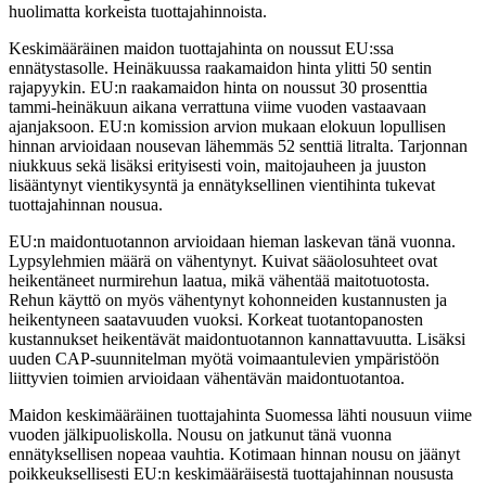
huolimatta korkeista tuottajahinnoista.
Keskimääräinen maidon tuottajahinta on noussut EU:ssa
ennätystasolle. Heinäkuussa raakamaidon hinta ylitti 50 sentin
rajapyykin. EU:n raakamaidon hinta on noussut 30 prosenttia
tammi-heinäkuun aikana verrattuna viime vuoden vastaavaan
ajanjaksoon. EU:n komission arvion mukaan elokuun lopullisen
hinnan arvioidaan nousevan lähemmäs 52 senttiä litralta. Tarjonnan
niukkuus sekä lisäksi erityisesti voin, maitojauheen ja juuston
lisääntynyt vientikysyntä ja ennätyksellinen vientihinta tukevat
tuottajahinnan nousua.
EU:n maidontuotannon arvioidaan hieman laskevan tänä vuonna.
Lypsylehmien määrä on vähentynyt. Kuivat sääolosuhteet ovat
heikentäneet nurmirehun laatua, mikä vähentää maitotuotosta.
Rehun käyttö on myös vähentynyt kohonneiden kustannusten ja
heikentyneen saatavuuden vuoksi. Korkeat tuotantopanosten
kustannukset heikentävät maidontuotannon kannattavuutta. Lisäksi
uuden CAP-suunnitelman myötä voimaantulevien ympäristöön
liittyvien toimien arvioidaan vähentävän maidontuotantoa.
Maidon keskimääräinen tuottajahinta Suomessa lähti nousuun viime
vuoden jälkipuoliskolla. Nousu on jatkunut tänä vuonna
ennätyksellisen nopeaa vauhtia. Kotimaan hinnan nousu on jäänyt
poikkeuksellisesti EU:n keskimääräisestä tuottajahinnan noususta