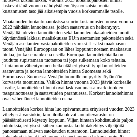
nousevia kustannuksia. Vuonna 2023 tuotantopanosten hinnat
laskevat tänä vuonna nähdyistä ennätysnousuista, mutta
kustannusten taso jää aikaisempia vuosia korkeammalle tasolle.
Maatalouden tuotantopanoksissa suurin kustannusten nousu vuonna
2022 nähdään lannoitteissa, joiden saatavuus on heikentynyt.
Venäjältä tulevien lannoitteiden sekä lannoiteraaka-aineiden tuonti
käytännössä lakkasi maaliskuussa EU:n asettamien pakotteiden sekä
Venäjän asettamien vastapakotteiden vuoksi. Lisäksi maakaasun
tuonti Venäjältä Eurooppaan on lähes loppunut nostaen maakaasun
hintaa, jonka seurauksena useilla Euroopan lannoitetehtailla on
jouduttu supistamaan tuotantoa tai jopa sulkemaan koko tehtaita.
Tuotannon vähentyminen heikentää erityisesti typpilannoitteiden
saatavuutta ja nostaa lannoitteiden hintaa Suomessa sekä
Euroopassa. Suomessa Venäjän tuonnille on pyritty löytämään
korvaavia tuontimaita. Vaikka hinnat vuonna 2023 jäävät korkealle
tasolle, lannoitteiden hinnat ovat laskusuunnassa markkinoiden
tasapainottuessa ja saatavuuden parantuessa. Korkeat lannoitehinnat
ovat vähentäneet lannoitteiden ostoa.
Lannoitteiden korkea hinta luo epävarmuutta erityisesti vuoden 2023
viljelyissä varsinkin, kun tiloilla olevat lannoitevarastot on
pääsääntöisesti käytetty loppuun. Viljan hintaan kohdistuukin paljon
odotuksia, erityisesti siihen kannustaako hintakehitys viljelijöitä
panostamaan tulevan satokauden tuotantoon. Lannoitteiden hinnat
kaksinkertaistuvat tänä vuonna ja ensi vuonna laskevat noin 20