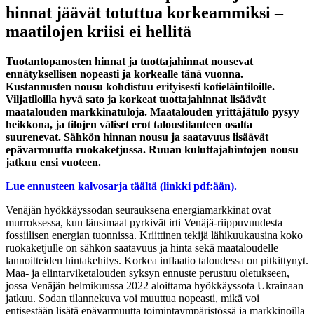
hinnat jäävät totuttua korkeammiksi –
maatilojen kriisi ei hellitä
Tuotantopanosten hinnat ja tuottajahinnat nousevat
ennätyksellisen nopeasti ja korkealle tänä vuonna.
Kustannusten nousu kohdistuu erityisesti kotieläintiloille.
Viljatiloilla hyvä sato ja korkeat tuottajahinnat lisäävät
maatalouden markkinatuloja. Maatalouden yrittäjätulo pysyy
heikkona, ja tilojen väliset erot taloustilanteen osalta
suurenevat. Sähkön hinnan nousu ja saatavuus lisäävät
epävarmuutta ruokaketjussa. Ruuan kuluttajahintojen nousu
jatkuu ensi vuoteen.
Lue ennusteen kalvosarja täältä (linkki pdf:ään).
Venäjän hyökkäyssodan seurauksena energiamarkkinat ovat
murroksessa, kun länsimaat pyrkivät irti Venäjä-riippuvuudesta
fossiilisen energian tuonnissa. Kriittinen tekijä lähikuukausina koko
ruokaketjulle on sähkön saatavuus ja hinta sekä maataloudelle
lannoitteiden hintakehitys. Korkea inflaatio taloudessa on pitkittynyt.
Maa- ja elintarviketalouden syksyn ennuste perustuu oletukseen,
jossa Venäjän helmikuussa 2022 aloittama hyökkäyssota Ukrainaan
jatkuu. Sodan tilannekuva voi muuttua nopeasti, mikä voi
entisestään lisätä epävarmuutta toimintaympäristössä ja markkinoilla