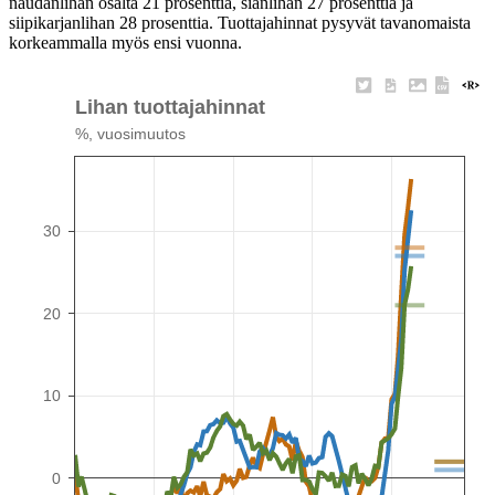
naudanlihan osalta 21 prosenttia, sianlihan 27 prosenttia ja
siipikarjanlihan 28 prosenttia. Tuottajahinnat pysyvät tavanomaista
korkeammalla myös ensi vuonna.