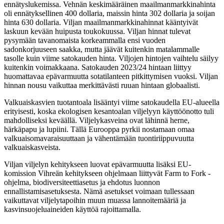
ennätyslukemissa. Vehnän keskimääräinen maailmanmarkkinahinta
oli ennätyksellinen 400 dollaria, maissin hinta 302 dollaria ja soijan
hinta 630 dollaria. Viljan maailmanmarkkinahinnat kääntyivät
laskuun kevään huipusta toukokuussa. Viljan hinnat tulevat
pysymään tavanomaista korkeammalla ensi vuoden
sadonkorjuuseen saakka, mutta jäävät kuitenkin matalammalle
tasolle kuin viime satokauden hinta. Viljojen hintojen vaihtelu säilyy
kuitenkin voimakkaana. Satokauden 2023/24 hintaan liittyy
huomattavaa epävarmuutta sotatilanteen pitkittymisen vuoksi. Viljan
hinnan nousu vaikuttaa merkittävästi ruuan hintaan globaalisti.
Valkuaiskasvien tuotantoala lisääntyi viime satokaudella EU-alueella
erityisesti, koska ekologisen kesantoalan viljelyyn käyttöönotto tuli
mahdolliseksi keväällä. Viljelykasveina ovat lähinnä herne,
härkäpapu ja lupiini. Tällä Eurooppa pyrkii nostamaan omaa
valkuaisomavaraisuuttaan ja vähentämään tuontiriippuvuutta
valkuaiskasveista.
Viljan viljelyn kehitykseen luovat epävarmuutta lisäksi EU-
komission Vihreän kehitykseen ohjelmaan liittyvät Farm to Fork -
ohjelma, biodiversiteettiasetus ja ehdotus luonnon
ennallistamisasetuksesta. Nämä asetukset voimaan tullessaan
vaikuttavat viljelytapoihin muun muassa lannoitemääriä ja
kasvinsuojeluaineiden käyttöä rajoittamalla.