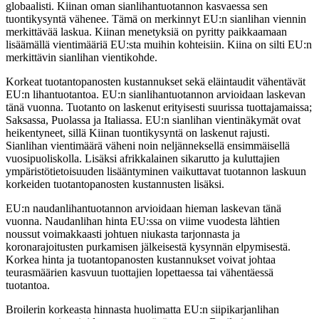
globaalisti. Kiinan oman sianlihantuotannon kasvaessa sen
tuontikysyntä vähenee. Tämä on merkinnyt EU:n sianlihan viennin
merkittävää laskua. Kiinan menetyksiä on pyritty paikkaamaan
lisäämällä vientimääriä EU:sta muihin kohteisiin. Kiina on silti EU:n
merkittävin sianlihan vientikohde.
Korkeat tuotantopanosten kustannukset sekä eläintaudit vähentävät
EU:n lihantuotantoa. EU:n sianlihantuotannon arvioidaan laskevan
tänä vuonna. Tuotanto on laskenut erityisesti suurissa tuottajamaissa;
Saksassa, Puolassa ja Italiassa. EU:n sianlihan vientinäkymät ovat
heikentyneet, sillä Kiinan tuontikysyntä on laskenut rajusti.
Sianlihan vientimäärä väheni noin neljänneksellä ensimmäisellä
vuosipuoliskolla. Lisäksi afrikkalainen sikarutto ja kuluttajien
ympäristötietoisuuden lisääntyminen vaikuttavat tuotannon laskuun
korkeiden tuotantopanosten kustannusten lisäksi.
EU:n naudanlihantuotannon arvioidaan hieman laskevan tänä
vuonna. Naudanlihan hinta EU:ssa on viime vuodesta lähtien
noussut voimakkaasti johtuen niukasta tarjonnasta ja
koronarajoitusten purkamisen jälkeisestä kysynnän elpymisestä.
Korkea hinta ja tuotantopanosten kustannukset voivat johtaa
teurasmäärien kasvuun tuottajien lopettaessa tai vähentäessä
tuotantoa.
Broilerin korkeasta hinnasta huolimatta EU:n siipikarjanlihan