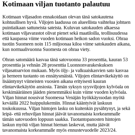
Kotimaan viljan tuotanto palautuu
Kotimaan viljasadon ennakoidaan olevan tänä satokautena
kohtuullisen hyvä. Viljojen laadussa on alueellista vaihtelua johtuen
puintiaikaan sattuneista sateista. Kuluvan satokauden alkaessa
kotimaan viljavarastot olivat pienet sekä maatiloilla, teollisuudessa
että kaupassa viime vuoden kotimaan heikon sadon vuoksi. Ohraa
tuotiin Suomeen noin 115 miljoonaa kiloa viime satokauden aikana,
kun normaalivuonna Suomesta on ohraa viety.
Ohran satomäärä kasvaa tänä satovuonna 33 prosenttia, kauran 53
prosenttia ja vehnän 28 prosenttia Luonnonvarakeskuksen
viljasatoarvion mukaan. Myös öljy- ja valkuaiskasvien sato kasvaa
ja herneen tuotanto on ennätysmäistä. Viljojen elintarvikekäyttö on
lisääntynyt viimeisten vuosien aikana erityisesti kauran
elintarvikekäytön ansiosta. Tämän syksyn syysviljojen kylvöala on
keskimääräinen jääden pienemmäksi kuin viime vuoden kylvöala.
Viljan hinnat nousivat Suomessa Venäjän hyökkäyssodan myötä
keväällä 2022 huippulukemiin. Hinnat kääntyivät laskuun
toukokuussa. Viljan hintojen lasku on kuitenkin pysähtynyt, ja sekä
leipä- että rehuviljan hinnat jäävät tavanomaista korkeammalle
tämän satovuoden loppuun saakka. Tuotantopanosten hintojen
laskun myötä viljan hinnat hieman laskevat, mutta jäävät
tavanomaista korkeammalle myös ennustevuodelle 2023/24.