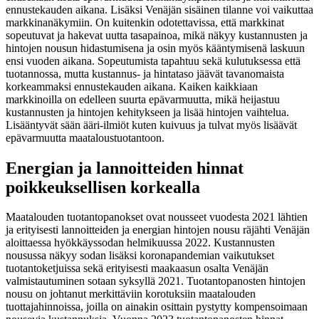
ennustekauden aikana. Lisäksi Venäjän sisäinen tilanne voi vaikuttaa
markkinanäkymiin. On kuitenkin odotettavissa, että markkinat
sopeutuvat ja hakevat uutta tasapainoa, mikä näkyy kustannusten ja
hintojen nousun hidastumisena ja osin myös kääntymisenä laskuun
ensi vuoden aikana. Sopeutumista tapahtuu sekä kulutuksessa että
tuotannossa, mutta kustannus- ja hintataso jäävät tavanomaista
korkeammaksi ennustekauden aikana. Kaiken kaikkiaan
markkinoilla on edelleen suurta epävarmuutta, mikä heijastuu
kustannusten ja hintojen kehitykseen ja lisää hintojen vaihtelua.
Lisääntyvät sään ääri-ilmiöt kuten kuivuus ja tulvat myös lisäävät
epävarmuutta maataloustuotantoon.
Energian ja lannoitteiden hinnat
poikkeuksellisen korkealla
Maatalouden tuotantopanokset ovat nousseet vuodesta 2021 lähtien
ja erityisesti lannoitteiden ja energian hintojen nousu räjähti Venäjän
aloittaessa hyökkäyssodan helmikuussa 2022. Kustannusten
nousussa näkyy sodan lisäksi koronapandemian vaikutukset
tuotantoketjuissa sekä erityisesti maakaasun osalta Venäjän
valmistautuminen sotaan syksyllä 2021. Tuotantopanosten hintojen
nousu on johtanut merkittäviin korotuksiin maatalouden
tuottajahinnoissa, joilla on ainakin osittain pystytty kompensoimaan