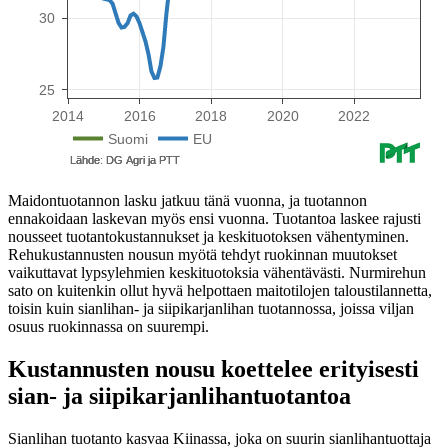
Maidontuotannon lasku jatkuu tänä vuonna, ja tuotannon
ennakoidaan laskevan myös ensi vuonna. Tuotantoa laskee rajusti
nousseet tuotantokustannukset ja keskituotoksen vähentyminen.
Rehukustannusten nousun myötä tehdyt ruokinnan muutokset
vaikuttavat lypsylehmien keskituotoksia vähentävästi. Nurmirehun
sato on kuitenkin ollut hyvä helpottaen maitotilojen taloustilannetta,
toisin kuin sianlihan- ja siipikarjanlihan tuotannossa, joissa viljan
osuus ruokinnassa on suurempi.
Kustannusten nousu koettelee erityisesti
sian- ja siipikarjanlihantuotantoa
Sianlihan tuotanto kasvaa Kiinassa, joka on suurin sianlihantuottaja