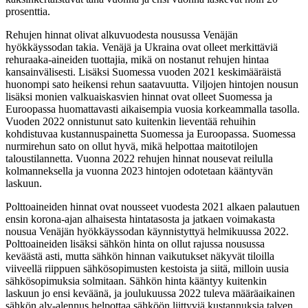
prosenttia.
Rehujen hinnat olivat alkuvuodesta nousussa Venäjän
hyökkäyssodan takia. Venäjä ja Ukraina ovat olleet merkittäviä
rehuraaka-aineiden tuottajia, mikä on nostanut rehujen hintaa
kansainvälisesti. Lisäksi Suomessa vuoden 2021 keskimääräistä
huonompi sato heikensi rehun saatavuutta. Viljojen hintojen nousun
lisäksi monien valkuaiskasvien hinnat ovat olleet Suomessa ja
Euroopassa huomattavasti aikaisempia vuosia korkeammalla tasolla.
Vuoden 2022 onnistunut sato kuitenkin lieventää rehuihin
kohdistuvaa kustannuspainetta Suomessa ja Euroopassa. Suomessa
nurmirehun sato on ollut hyvä, mikä helpottaa maitotilojen
taloustilannetta. Vuonna 2022 rehujen hinnat nousevat reilulla
kolmanneksella ja vuonna 2023 hintojen odotetaan kääntyvän
laskuun.
Polttoaineiden hinnat ovat nousseet vuodesta 2021 alkaen palautuen
ensin korona-ajan alhaisesta hintatasosta ja jatkaen voimakasta
nousua Venäjän hyökkäyssodan käynnistyttyä helmikuussa 2022.
Polttoaineiden lisäksi sähkön hinta on ollut rajussa nousussa
keväästä asti, mutta sähkön hinnan vaikutukset näkyvät tiloilla
viiveellä riippuen sähkösopimusten kestoista ja siitä, milloin uusia
sähkösopimuksia solmitaan. Sähkön hinta kääntyy kuitenkin
laskuun jo ensi keväänä, ja joulukuussa 2022 tuleva määräaikainen
sähkön alv-alennus helpottaa sähköön liittyviä kustannuksia talven