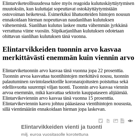
Elintarviketeollisuudessa tulee myös reagoida kulutuskäyttäytymisen
muutoksiin, kun kuluttajat sopeuttavat ostokäyttäytymistään
ostovoiman heiketessä. Esimerkiksi lihatuotteiden hintojen nousun
ennakoidaan hieman nopeuttavan naudanlihan kulutuksen
vähenemistä. Sianlihan kulutus laskee mutta vähemmän jyrkkänä
verrattuna viime vuosiin. Siipikarjanlihan kulutuksen odotetaan
ohittavan sianlihan kulutuksen tänä vuonna.
Elintarvikkeiden tuonnin arvo kasvaa
merkittävästi enemmän kuin viennin arvo
Elintarviketuonnin arvo kasvaa tänä vuonna jopa 22 prosenttia.
Tuonnin arvoa kasvattaa tuontihintojen merkittävä nousu, tuonnin
palautuminen ravintolasektorille koronarajoitusten poistuttua sekä
edellisvuotta suurempi viljan tuonti. Tuonnin arvo kasvaa viennin
arvoa enemmän, mikä kasvattaa sektorin kauppataseen alijäämää.
Elintarvikeviennin arvo kasvaa tänä vuonna 15 prosenttia.
Elintarvikeviennin kasvu johtuu pääasiassa vientihintojen noususta,
sillä vientimäärän ennakoidaan hieman jopa laskevan.