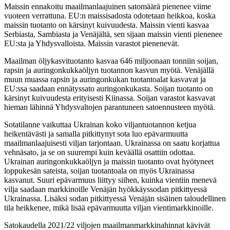
Maissin ennakoitu maailmanlaajuinen satomäärä pienenee viime
vuoteen verrattuna. EU:n maissisadosta odotetaan heikkoa, koska
maissin tuotanto on kärsinyt kuivuudesta. Maissin vienti kasvaa
Serbiasta, Sambiasta ja Venäjältä, sen sijaan maissin vienti pienenee
EU:sta ja Yhdysvalloista. Maissin varastot pienenevät.
Maailman öljykasvituotanto kasvaa 646 miljoonaan tonniin soijan,
rapsin ja auringonkukkaöljyn tuotannon kasvun myötä. Venäjällä
muun muassa rapsin ja auringonkukan tuotantoalat kasvavat ja
EU:ssa saadaan ennätyssato auringonkukasta. Soijan tuotanto on
kärsinyt kuivuudesta erityisesti Kiinassa. Soijan varastot kasvavat
hieman lähinnä Yhdysvaltojen parantuneen satoennusteen myötä.
Sotatilanne vaikuttaa Ukrainan koko viljantuotannon ketjua
heikentävästi ja samalla pitkittynyt sota luo epävarmuutta
maailmanlaajuisesti viljan tarjontaan. Ukrainassa on saatu korjattua
vehnäsato, ja se on suurempi kuin keväällä osattiin odottaa.
Ukrainan auringonkukkaöljyn ja maissin tuotanto ovat hyötyneet
loppukesän sateista, soijan tuotantoala on myös Ukrainassa
kasvanut. Suuri epävarmuus liittyy siihen, kuinka vientiin menevä
vilja saadaan markkinoille Venäjän hyökkäyssodan pitkittyessä
Ukrainassa. Lisäksi sodan pitkittyessä Venäjän sisäinen taloudellinen
tila heikkenee, mikä lisää epävarmuutta viljan vientimarkkinoille.
Satokaudella 2021/22 viljojen maailmanmarkkinahinnat kävivät