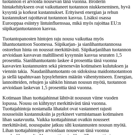
tuotannon ei arvioida nousevan tänä vuonna. Broilerin
hintakehitykseen ovat vaikuttaneet tuotannon niukkeneminen, hyvä
kysyntä ja korkeat kustannukset. Erityisesti energian ja rehun
kustannukset rajoittavat tuotannon kasvua. Lisäksi osassa
Eurooppaa esiintyy lintuinfluenssaa, mikä myös rajoittaa EU:n
siipikarjantuotannon kasvua.
Tuotantopanosten hintojen raju nousu vaikuttaa myös
lihantuotantoon Suomessa. Siipikarjan- ja sianlihantuotannossa
ostorehun hinta on noussut merkittävästi. Siipikarjanlihan tuotannon
arvioidaan kasvavan maltillisesti kysynnän kasvua seuraten 1,5
prosenttia. Sianlihantuotanto laskee 4 prosenttia tänä vuonna
kasvavien kustannusten sekä pienenevän kotimaisen kulutuksen ja
viennin takia. Naudanlihantuotanto on sidoksissa maidontuotantoon
ja siellä tapahtuvaan lypsylehmien määrän vähentymiseen. Energian,
lannoitteiden, rehujen ja sähkön hinnan nousun myötä, tuotannon
arvioidaan laskevan 1,5 prosenttia tänä vuonna.
Kotimaan lihan tuottajahinnat lähtivät nousuun viime vuoden
lopussa. Nousu on kiihtynyt merkittävästi tänä vuonna.
Tuottajahintoja nostamalla lihatalot ovat vastanneet rajusti
nousseisiin kustannuksiin ja pyrkineet varmistamaan kotimaisen
lihan saatavuutta. Vaikka tuottajahinnat ovatkin nousseet
merkittävästi, nousupaine jatkuu silti kustannusten nousun myötä.
Lihan tuottajahintojen arvioidaan nousevan tänä vuonna