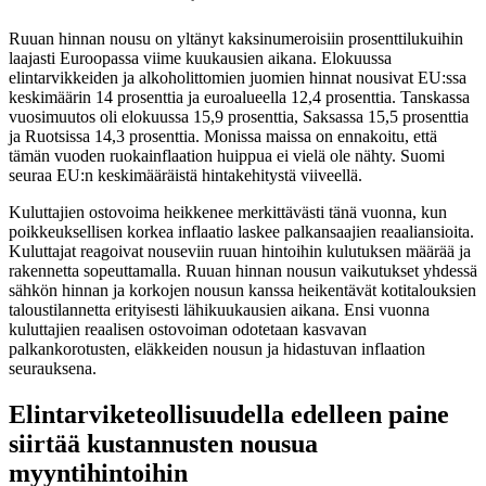
Ruuan hinnan nousu on yltänyt kaksinumeroisiin prosenttilukuihin
laajasti Euroopassa viime kuukausien aikana. Elokuussa
elintarvikkeiden ja alkoholittomien juomien hinnat nousivat EU:ssa
keskimäärin 14 prosenttia ja euroalueella 12,4 prosenttia. Tanskassa
vuosimuutos oli elokuussa 15,9 prosenttia, Saksassa 15,5 prosenttia
ja Ruotsissa 14,3 prosenttia. Monissa maissa on ennakoitu, että
tämän vuoden ruokainflaation huippua ei vielä ole nähty. Suomi
seuraa EU:n keskimääräistä hintakehitystä viiveellä.
Kuluttajien ostovoima heikkenee merkittävästi tänä vuonna, kun
poikkeuksellisen korkea inflaatio laskee palkansaajien reaaliansioita.
Kuluttajat reagoivat nouseviin ruuan hintoihin kulutuksen määrää ja
rakennetta sopeuttamalla. Ruuan hinnan nousun vaikutukset yhdessä
sähkön hinnan ja korkojen nousun kanssa heikentävät kotitalouksien
taloustilannetta erityisesti lähikuukausien aikana. Ensi vuonna
kuluttajien reaalisen ostovoiman odotetaan kasvavan
palkankorotusten, eläkkeiden nousun ja hidastuvan inflaation
seurauksena.
Elintarviketeollisuudella edelleen paine
siirtää kustannusten nousua
myyntihintoihin