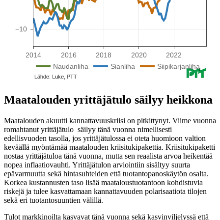
Maatalouden yrittäjätulo säilyy heikkona
Maatalouden akuutti kannattavuuskriisi on pitkittynyt. Viime vuonna
romahtanut yrittäjätulo säilyy tänä vuonna nimellisesti
edellisvuoden tasolla, jos yrittäjätulossa ei oteta huomioon valtion
keväällä myöntämää maatalouden kriisitukipakettia. Kriisitukipaketti
nostaa yrittäjätuloa tänä vuonna, mutta sen reaalista arvoa heikentää
nopea inflaatiovauhti. Yrittäjätulon arviointiin sisältyy suurta
epävarmuutta sekä hintasuhteiden että tuotantopanoskäytön osalta.
Korkea kustannusten taso lisää maataloustuotantoon kohdistuvia
riskejä ja tulee kasvattamaan kannattavuuden polarisaatiota tilojen
sekä eri tuotantosuuntien välillä.
Tulot markkinoilta kasvavat tänä vuonna sekä kasvinviljelyssä että