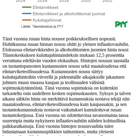
Tänä vuonna ruuan hinta nousee poikkeuksellisen nopeasti.
Huhtikuussa ruuan hinnan nousu ohitti jo yleisen inflaatiovauhdin.
Elokuussa elintarvikkeiden ja alkoholittomien juomien hinta nousi
Tilastokeskuksen kuluttajahintaindeksin mukaan 12,5 prosenttia
verrattuna edeltävän vuoden elokuuhun. Hintojen nousun taustalla
on tuotantopanosten kustannusten nousu sekä maataloudessa että
elintarviketeollisuudessa. Kustannusten nousu siirtyy
kuluttajahintoihin viiveellä ja pidemmälle aikajaksolle jakautuen
johtuen muun muassa kaupan ja teollisuuden välisistä
sopimuskäytännöistä. Tänä vuonna sopimuksia on kuitenkin
tarkasteltu osin uudelleen kesken sopimuskausien. Syksyn ja talven
aikana sähkön hinta on merkittävä kustannuksia nostava tekijä niin
maataloudessa, elintarviketeollisuudessa kuin kaupassakin, ja sen
tuotantokustannuksia nostavat vaikutukset kumuloituvat ruuan
tuotantoketjussa. Ensi vuonna on odotettavissa tavanomaista tasoa
suurempia mutta nykyiseen inflaatiovauhtiin nähden kohtuullisia
palkkaratkaisuja. Ensi vuonna hintojen nousuvauhtia tulee
hidastamaan kustannuspiikkien taittuminen, mutta yleisesti