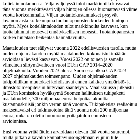
kotieläintuotannossa. Viljanviljelyssä tulot markkinoilta kasvavat
tänä vuonna merkittävästi viljan hintojen ollessa huomattavasti viime
vuotta korkeammalla. Viljan tuotantokustannukset pysyvät
tavanomaista korkeampina tuotantopanosten korkeiden hintojen
myötä. Myös kotieläintalouden tulot markkinoilta kasvavat, kun
tuottajahinnat nousevat ennätyksellisen nopeasti. Tuotantopanosten
korkea hintataso heikentää kannattavuutta.
Maatalouden tuet säilyvät vuonna 2022 edellisvuosien tasolla, mutta
uuden ohjelmakauden myötä maatalouden kokonaistukimäärän
arvioidaan lievästi kasvavan. Vuosi 2022 on toinen ja samalla
viimeinen siirtymävaiheen vuosi EU:n CAP 2014–2020
ohjelmakautta. Vuoden 2023 alussa Suomessa alkaa CAP2023–
2027 ohjelmakauden toimeenpano. Uuden ohjelmakauden
tukipolitiikan muutokset kohdistuvat ennen kaikkea ympäristö- ja
ilmastotoimenpiteisiin liittyvään sääntelyyn. Maaliskuussa julkaistu
ja EU:n komission hyväksymä Suomen hallituksen tukipaketti
maataloudelle, 300 miljoonaa euroa helpottaa akuuttia
kustannuskriisiä jonkin verran tänä vuonna. Tukipaketista realisoituu
maksettavaksi eri tukimuotoina tänä vuonna noin 200 miljoonaa
euroa, mikä on otettu huomioon yrittäjätulon ennusteen
arvioinnissa.
Ensi vuonna yrittäjätulon arvioidaan olevan tätä vuotta suurempi,
mutta pitkän aikavälin kannattavuusongelmaan ei juuri tule