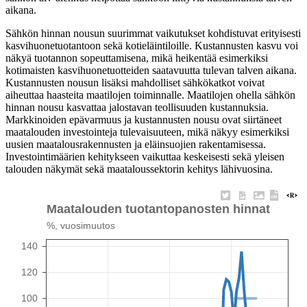
aikana.
Sähkön hinnan nousun suurimmat vaikutukset kohdistuvat erityisesti
kasvihuonetuotantoon sekä kotieläintiloille. Kustannusten kasvu voi
näkyä tuotannon sopeuttamisena, mikä heikentää esimerkiksi
kotimaisten kasvihuonetuotteiden saatavuutta tulevan talven aikana.
Kustannusten nousun lisäksi mahdolliset sähkökatkot voivat
aiheuttaa haasteita maatilojen toiminnalle. Maatilojen ohella sähkön
hinnan nousu kasvattaa jalostavan teollisuuden kustannuksia.
Markkinoiden epävarmuus ja kustannusten nousu ovat siirtäneet
maatalouden investointeja tulevaisuuteen, mikä näkyy esimerkiksi
uusien maatalousrakennusten ja eläinsuojien rakentamisessa.
Investointimäärien kehitykseen vaikuttaa keskeisesti sekä yleisen
talouden näkymät sekä maataloussektorin kehitys lähivuosina.