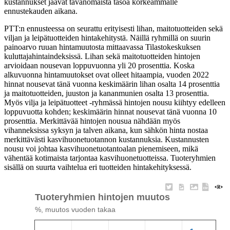
kustannukset jäävät tavanomaista tasoa korkeammalle
ennustekauden aikana.
PTT:n ennusteessa on seurattu erityisesti lihan, maitotuotteiden sekä
viljan ja leipätuotteiden hintakehitystä. Näillä ryhmillä on suurin
painoarvo ruuan hintamuutosta mittaavassa Tilastokeskuksen
kuluttajahintaindeksissä. Lihan sekä maitotuotteiden hintojen
arvioidaan nousevan loppuvuonna yli 20 prosenttia. Koska
alkuvuonna hintamuutokset ovat olleet hitaampia, vuoden 2022
hinnat nousevat tänä vuonna keskimäärin lihan osalta 14 prosenttia
ja maitotuotteiden, juuston ja kananmunien osalta 13 prosenttia.
Myös vilja ja leipätuotteet -ryhmässä hintojen nousu kiihtyy edelleen
loppuvuotta kohden; keskimäärin hinnat nousevat tänä vuonna 10
prosenttia. Merkittävää hintojen nousua nähdään myös
vihanneksissa syksyn ja talven aikana, kun sähkön hinta nostaa
merkittävästi kasvihuonetuotannon kustannuksia. Kustannusten
nousu voi johtaa kasvihuonetuotantoalan pienemiseen, mikä
vähentää kotimaista tarjontaa kasvihuonetuotteissa. Tuoteryhmien
sisällä on suurta vaihtelua eri tuotteiden hintakehityksessä.