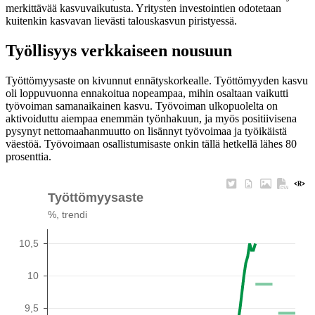
merkittävää kasvuvaikutusta. Yritysten investointien odotetaan
kuitenkin kasvavan lievästi talouskasvun piristyessä.
Työllisyys verkkaiseen nousuun
Työttömyysaste on kivunnut ennätyskorkealle. Työttömyyden kasvu
oli loppuvuonna ennakoitua nopeampaa, mihin osaltaan vaikutti
työvoiman samanaikainen kasvu. Työvoiman ulkopuolelta on
aktivoiduttu aiempaa enemmän työnhakuun, ja myös positiivisena
pysynyt nettomaahanmuutto on lisännyt työvoimaa ja työikäistä
väestöä. Työvoimaan osallistumisaste onkin tällä hetkellä lähes 80
prosenttia.