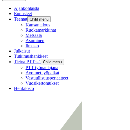
Ajankohtaista
Ennusteet
Teemat
Child menu
Kansantalous
Ruokamarkkinat
Metsäala
Asuminen
Ilmasto
Julkaisut
Tutkimushankkeet
Tietoa PTT:stä
Child menu
PTT työnantajana
Avoimet työpaikat
Vastuullisuusperiaatteet
Vuosikertomukset
Henkilöstö