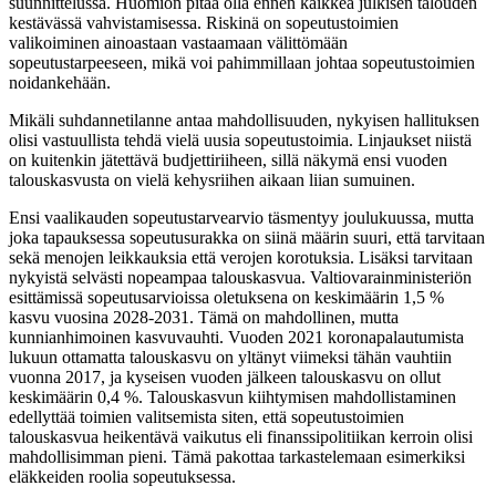
suunnittelussa. Huomion pitää olla ennen kaikkea julkisen talouden
kestävässä vahvistamisessa. Riskinä on sopeutustoimien
valikoiminen ainoastaan vastaamaan välittömään
sopeutustarpeeseen, mikä voi pahimmillaan johtaa sopeutustoimien
noidankehään.
Mikäli suhdannetilanne antaa mahdollisuuden, nykyisen hallituksen
olisi vastuullista tehdä vielä uusia sopeutustoimia. Linjaukset niistä
on kuitenkin jätettävä budjettiriiheen, sillä näkymä ensi vuoden
talouskasvusta on vielä kehysriihen aikaan liian sumuinen.
Ensi vaalikauden sopeutustarvearvio täsmentyy joulukuussa, mutta
joka tapauksessa sopeutusurakka on siinä määrin suuri, että tarvitaan
sekä menojen leikkauksia että verojen korotuksia. Lisäksi tarvitaan
nykyistä selvästi nopeampaa talouskasvua. Valtiovarainministeriön
esittämissä sopeutusarvioissa oletuksena on keskimäärin 1,5 %
kasvu vuosina 2028-2031. Tämä on mahdollinen, mutta
kunnianhimoinen kasvuvauhti. Vuoden 2021 koronapalautumista
lukuun ottamatta talouskasvu on yltänyt viimeksi tähän vauhtiin
vuonna 2017, ja kyseisen vuoden jälkeen talouskasvu on ollut
keskimäärin 0,4 %. Talouskasvun kiihtymisen mahdollistaminen
edellyttää toimien valitsemista siten, että sopeutustoimien
talouskasvua heikentävä vaikutus eli finanssipolitiikan kerroin olisi
mahdollisimman pieni. Tämä pakottaa tarkastelemaan esimerkiksi
eläkkeiden roolia sopeutuksessa.