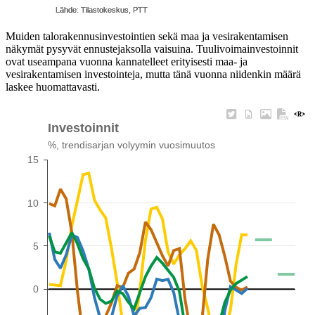
Muiden talorakennusinvestointien sekä maa ja vesirakentamisen
näkymät pysyvät ennustejaksolla vaisuina. Tuulivoimainvestoinnit
ovat useampana vuonna kannatelleet erityisesti maa- ja
vesirakentamisen investointeja, mutta tänä vuonna niidenkin määrä
laskee huomattavasti.