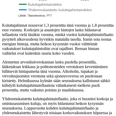
Kuluttajahinnat nousevat 1,3 prosenttia tänä vuonna ja 1,8 prosenttia
ensi vuonna. Korkojen ja asuntojen hintojen lasku hidastavat
inflaatiota vielä tänäkin vuonna, minkä vuoksi kuluttajahintainflaatio
pysytteli alkuvuodesta hyvinkin matalalla tasolla. Iranin sota nostaa
energian hintoja, mutta heikon kysynnän vuoksi välittömät
vaikutukset kuluttajahintoihin ovat rajalliset. Bensan hinnan
vaihtelut ovat kuitenkin suuria koko vuoden.
Alennetun arvonlisäverokannan lasku puolella prosentilla,
lääketaksan leikkaus ja polttonesteiden verotuksen keventäminen
hillitsevät hintapaineita tänä vuonna. Alkoholin, tupakan ja
virvoitusjuomien verotusta sekä ajoneuvoveroa on puolestaan
kiristetty. Helmikuussa kylmän sään seurauksena kallistunut sähkö
kiihdytti kuluttajahintainflaatiota väliaikaisesti melkein puoli
prosenttia, mutta vaikutus poistuu jo maaliskuussa.
Yhdenmukaistettu kuluttajahintainflaatio, joka ei huomioi korkoja ja
omistusasumisen kuluja, on myös hidastunut heikon kysynnän
seurauksena. Loppuvuotta kohden kuluttajahintainflaatio ja
yhdenmukaistettu lähestyvät toisiaan korkovaikutuksen hiipuessa ja