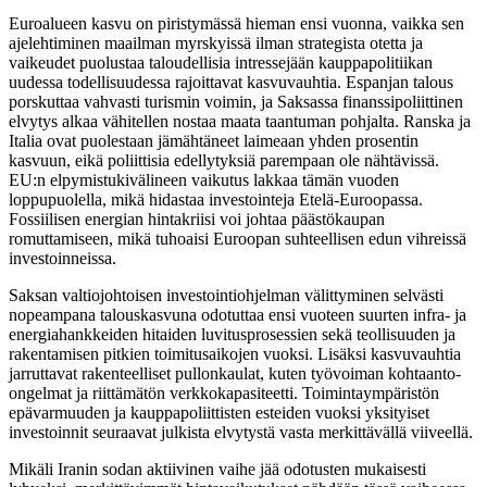
Euroalueen kasvu on piristymässä hieman ensi vuonna, vaikka sen
ajelehtiminen maailman myrskyissä ilman strategista otetta ja
vaikeudet puolustaa taloudellisia intressejään kauppapolitiikan
uudessa todellisuudessa rajoittavat kasvuvauhtia. Espanjan talous
porskuttaa vahvasti turismin voimin, ja Saksassa finanssipoliittinen
elvytys alkaa vähitellen nostaa maata taantuman pohjalta. Ranska ja
Italia ovat puolestaan jämähtäneet laimeaan yhden prosentin
kasvuun, eikä poliittisia edellytyksiä parempaan ole nähtävissä.
EU:n elpymistukivälineen vaikutus lakkaa tämän vuoden
loppupuolella, mikä hidastaa investointeja Etelä-Euroopassa.
Fossiilisen energian hintakriisi voi johtaa päästökaupan
romuttamiseen, mikä tuhoaisi Euroopan suhteellisen edun vihreissä
investoinneissa.
Saksan valtiojohtoisen investointiohjelman välittyminen selvästi
nopeampana talouskasvuna odotuttaa ensi vuoteen suurten infra- ja
energiahankkeiden hitaiden luvitusprosessien sekä teollisuuden ja
rakentamisen pitkien toimitusaikojen vuoksi. Lisäksi kasvuvauhtia
jarruttavat rakenteelliset pullonkaulat, kuten työvoiman kohtaanto-
ongelmat ja riittämätön verkkokapasiteetti. Toimintaympäristön
epävarmuuden ja kauppapoliittisten esteiden vuoksi yksityiset
investoinnit seuraavat julkista elvytystä vasta merkittävällä viiveellä.
Mikäli Iranin sodan aktiivinen vaihe jää odotusten mukaisesti