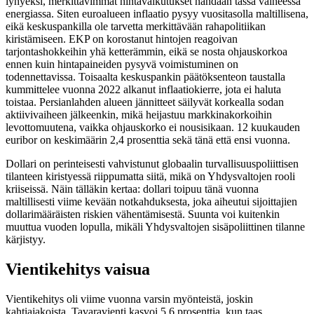
lyhyeksi, merkittävimmät hintavaikutukset nähdään tässä vaiheessa
energiassa. Siten euroalueen inflaatio pysyy vuositasolla maltillisena,
eikä keskuspankilla ole tarvetta merkittävään rahapolitiikan
kiristämiseen. EKP on korostanut hintojen reagoivan
tarjontashokkeihin yhä ketterämmin, eikä se nosta ohjauskorkoa
ennen kuin hintapaineiden pysyvä voimistuminen on
todennettavissa. Toisaalta keskuspankin päätöksenteon taustalla
kummittelee vuonna 2022 alkanut inflaatiokierre, jota ei haluta
toistaa. Persianlahden alueen jännitteet säilyvät korkealla sodan
aktiivivaiheen jälkeenkin, mikä heijastuu markkinakorkoihin
levottomuutena, vaikka ohjauskorko ei nousisikaan. 12 kuukauden
euribor on keskimäärin 2,4 prosenttia sekä tänä että ensi vuonna.
Dollari on perinteisesti vahvistunut globaalin turvallisuuspoliittisen
tilanteen kiristyessä riippumatta siitä, mikä on Yhdysvaltojen rooli
kriiseissä. Näin tälläkin kertaa: dollari toipuu tänä vuonna
maltillisesti viime kevään notkahduksesta, joka aiheutui sijoittajien
dollarimääräisten riskien vähentämisestä. Suunta voi kuitenkin
muuttua vuoden lopulla, mikäli Yhdysvaltojen sisäpoliittinen tilanne
kärjistyy.
Vientikehitys vaisua
Vientikehitys oli viime vuonna varsin myönteistä, joskin
kahtiajakoista. Tavaravienti kasvoi 5,6 prosenttia, kun taas