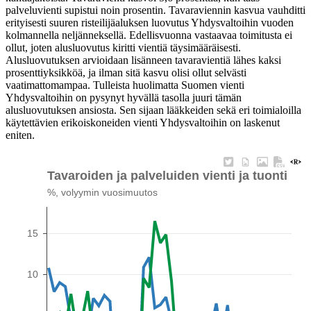
palveluvienti supistui noin prosentin. Tavaraviennin kasvua vauhditti
erityisesti suuren risteilijäaluksen luovutus Yhdysvaltoihin vuoden
kolmannella neljänneksellä. Edellisvuonna vastaavaa toimitusta ei
ollut, joten alusluovutus kiritti vientiä täysimääräisesti.
Alusluovutuksen arvioidaan lisänneen tavaravientiä lähes kaksi
prosenttiyksikköä, ja ilman sitä kasvu olisi ollut selvästi
vaatimattomampaa. Tulleista huolimatta Suomen vienti
Yhdysvaltoihin on pysynyt hyvällä tasolla juuri tämän
alusluovutuksen ansiosta. Sen sijaan lääkkeiden sekä eri toimialoilla
käytettävien erikoiskoneiden vienti Yhdysvaltoihin on laskenut
eniten.