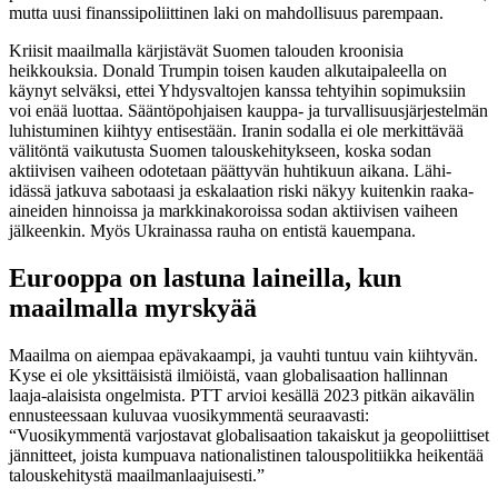
mutta uusi finanssipoliittinen laki on mahdollisuus parempaan.
Kriisit maailmalla kärjistävät Suomen talouden kroonisia
heikkouksia. Donald Trumpin toisen kauden alkutaipaleella on
käynyt selväksi, ettei Yhdysvaltojen kanssa tehtyihin sopimuksiin
voi enää luottaa. Sääntöpohjaisen kauppa- ja turvallisuusjärjestelmän
luhistuminen kiihtyy entisestään. Iranin sodalla ei ole merkittävää
välitöntä vaikutusta Suomen talouskehitykseen, koska sodan
aktiivisen vaiheen odotetaan päättyvän huhtikuun aikana. Lähi-
idässä jatkuva sabotaasi ja eskalaation riski näkyy kuitenkin raaka-
aineiden hinnoissa ja markkinakoroissa sodan aktiivisen vaiheen
jälkeenkin. Myös Ukrainassa rauha on entistä kauempana.
Eurooppa on lastuna laineilla, kun
maailmalla myrskyää
Maailma on aiempaa epävakaampi, ja vauhti tuntuu vain kiihtyvän.
Kyse ei ole yksittäisistä ilmiöistä, vaan globalisaation hallinnan
laaja-alaisista ongelmista. PTT arvioi kesällä 2023 pitkän aikavälin
ennusteessaan kuluvaa vuosikymmentä seuraavasti:
“Vuosikymmentä varjostavat globalisaation takaiskut ja geopoliittiset
jännitteet, joista kumpuava nationalistinen talouspolitiikka heikentää
talouskehitystä maailmanlaajuisesti.”