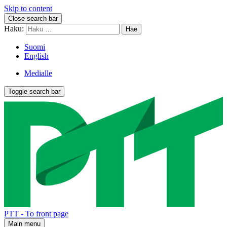
Skip to content
Close search bar
Haku:
Suomi
English
Medialle
Toggle search bar
PTT - To front page
Main menu