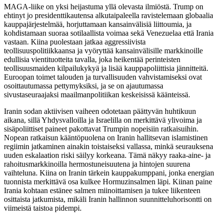
MAGA-liike on yksi heijastuma yllä olevasta ilmiöstä. Trump on
ehtinyt jo presidenttikautensa alkutaipaleella ravistelemaan globaalia
kauppajärjestelmää, horjuttamaan kansainvälisiä liittoumia, ja
kohdistamaan suoraa sotilaallista voimaa sekä Venezuelaa että Irania
vastaan. Kiina puolestaan jatkaa aggressiivista
teollisuuspolitiikkaansa ja vyöryttää kansainvälisille markkinoille
edullisia vientituotteita tavalla, joka heikentää perinteisten
teollisuusmaiden kilpailukykyä ja lisää kauppapoliittisia jännitteitä.
Euroopan toimet talouden ja turvallisuuden vahvistamiseksi ovat
osoittautumassa pettymyksiksi, ja se on ajautumassa
sivustaseuraajaksi maailmanpolitiikan keskeisissä käänteissä.
Iranin sodan aktiivisen vaiheen odotetaan päättyvän huhtikuun
aikana, sillä Yhdysvalloilla ja Israelilla on merkittävä ylivoima ja
sisäpoliittiset paineet pakottavat Trumpin nopeisiin ratkaisuihin.
Nopean ratkaisun kääntöpuolena on Iranin hallitsevan islamistinen
regiimin jatkaminen ainakin toistaiseksi vallassa, minkä seurauksena
uuden eskalaation riski säilyy korkeana. Tämä näkyy raaka-aine- ja
rahoitusmarkkinoilla hermostuneisuutena ja hintojen suurena
vaihteluna. Kiina on Iranin tärkein kauppakumppani, jonka energian
tuonnista merkittävä osa kulkee Hormuzinsalmen läpi. Kiinan paine
Irania kohtaan estänee salmen miinoittamisen ja tukee liikenteen
osittaista jatkumista, mikäli Iranin hallinnon suunnitteluhorisontti on
viimeistä taistoa pidempi.