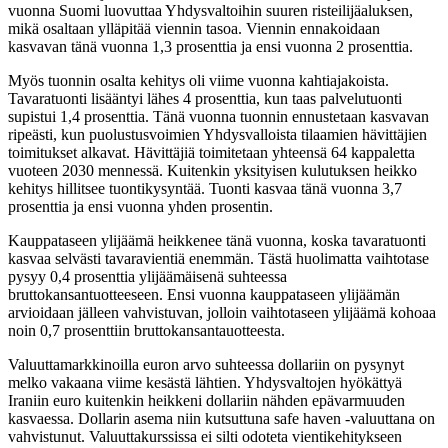
vuonna Suomi luovuttaa Yhdysvaltoihin suuren risteilijäaluksen,
mikä osaltaan ylläpitää viennin tasoa. Viennin ennakoidaan
kasvavan tänä vuonna 1,3 prosenttia ja ensi vuonna 2 prosenttia.
Myös tuonnin osalta kehitys oli viime vuonna kahtiajakoista.
Tavaratuonti lisääntyi lähes 4 prosenttia, kun taas palvelutuonti
supistui 1,4 prosenttia. Tänä vuonna tuonnin ennustetaan kasvavan
ripeästi, kun puolustusvoimien Yhdysvalloista tilaamien hävittäjien
toimitukset alkavat. Hävittäjiä toimitetaan yhteensä 64 kappaletta
vuoteen 2030 mennessä. Kuitenkin yksityisen kulutuksen heikko
kehitys hillitsee tuontikysyntää. Tuonti kasvaa tänä vuonna 3,7
prosenttia ja ensi vuonna yhden prosentin.
Kauppataseen ylijäämä heikkenee tänä vuonna, koska tavaratuonti
kasvaa selvästi tavaravientiä enemmän. Tästä huolimatta vaihtotase
pysyy 0,4 prosenttia ylijäämäisenä suhteessa
bruttokansantuotteeseen. Ensi vuonna kauppataseen ylijäämän
arvioidaan jälleen vahvistuvan, jolloin vaihtotaseen ylijäämä kohoaa
noin 0,7 prosenttiin bruttokansantauotteesta.
Valuuttamarkkinoilla euron arvo suhteessa dollariin on pysynyt
melko vakaana viime kesästä lähtien. Yhdysvaltojen hyökättyä
Iraniin euro kuitenkin heikkeni dollariin nähden epävarmuuden
kasvaessa. Dollarin asema niin kutsuttuna safe haven -valuuttana on
vahvistunut. Valuuttakurssissa ei silti odoteta vientikehitykseen