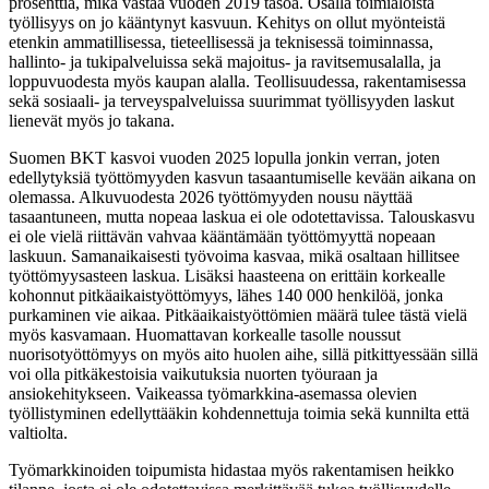
prosenttia, mikä vastaa vuoden 2019 tasoa. Osalla toimialoista
työllisyys on jo kääntynyt kasvuun. Kehitys on ollut myönteistä
etenkin ammatillisessa, tieteellisessä ja teknisessä toiminnassa,
hallinto- ja tukipalveluissa sekä majoitus- ja ravitsemusalalla, ja
loppuvuodesta myös kaupan alalla. Teollisuudessa, rakentamisessa
sekä sosiaali- ja terveyspalveluissa suurimmat työllisyyden laskut
lienevät myös jo takana.
Suomen BKT kasvoi vuoden 2025 lopulla jonkin verran, joten
edellytyksiä työttömyyden kasvun tasaantumiselle kevään aikana on
olemassa. Alkuvuodesta 2026 työttömyyden nousu näyttää
tasaantuneen, mutta nopeaa laskua ei ole odotettavissa. Talouskasvu
ei ole vielä riittävän vahvaa kääntämään työttömyyttä nopeaan
laskuun. Samanaikaisesti työvoima kasvaa, mikä osaltaan hillitsee
työttömyysasteen laskua. Lisäksi haasteena on erittäin korkealle
kohonnut pitkäaikaistyöttömyys, lähes 140 000 henkilöä, jonka
purkaminen vie aikaa. Pitkäaikaistyöttömien määrä tulee tästä vielä
myös kasvamaan. Huomattavan korkealle tasolle noussut
nuorisotyöttömyys on myös aito huolen aihe, sillä pitkittyessään sillä
voi olla pitkäkestoisia vaikutuksia nuorten työuraan ja
ansiokehitykseen. Vaikeassa työmarkkina-asemassa olevien
työllistyminen edellyttääkin kohdennettuja toimia sekä kunnilta että
valtiolta.
Työmarkkinoiden toipumista hidastaa myös rakentamisen heikko