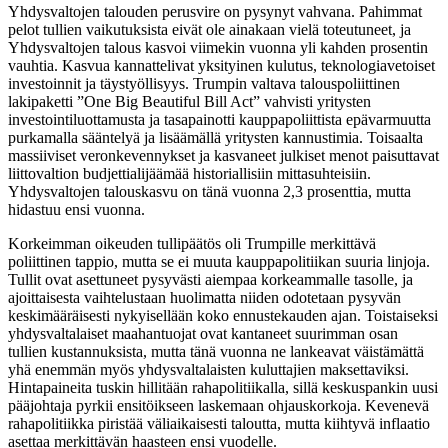
Yhdysvaltojen talouden perusvire on pysynyt vahvana. Pahimmat
pelot tullien vaikutuksista eivät ole ainakaan vielä toteutuneet, ja
Yhdysvaltojen talous kasvoi viimekin vuonna yli kahden prosentin
vauhtia. Kasvua kannattelivat yksityinen kulutus, teknologiavetoiset
investoinnit ja täystyöllisyys. Trumpin valtava talouspoliittinen
lakipaketti ”One Big Beautiful Bill Act” vahvisti yritysten
investointiluottamusta ja tasapainotti kauppapoliittista epävarmuutta
purkamalla sääntelyä ja lisäämällä yritysten kannustimia. Toisaalta
massiiviset veronkevennykset ja kasvaneet julkiset menot paisuttavat
liittovaltion budjettialijäämää historiallisiin mittasuhteisiin.
Yhdysvaltojen talouskasvu on tänä vuonna 2,3 prosenttia, mutta
hidastuu ensi vuonna.
Korkeimman oikeuden tullipäätös oli Trumpille merkittävä
poliittinen tappio, mutta se ei muuta kauppapolitiikan suuria linjoja.
Tullit ovat asettuneet pysyvästi aiempaa korkeammalle tasolle, ja
ajoittaisesta vaihtelustaan huolimatta niiden odotetaan pysyvän
keskimääräisesti nykyisellään koko ennustekauden ajan. Toistaiseksi
yhdysvaltalaiset maahantuojat ovat kantaneet suurimman osan
tullien kustannuksista, mutta tänä vuonna ne lankeavat väistämättä
yhä enemmän myös yhdysvaltalaisten kuluttajien maksettaviksi.
Hintapaineita tuskin hillitään rahapolitiikalla, sillä keskuspankin uusi
pääjohtaja pyrkii ensitöikseen laskemaan ohjauskorkoja. Kevenevä
rahapolitiikka piristää väliaikaisesti taloutta, mutta kiihtyvä inflaatio
asettaa merkittävän haasteen ensi vuodelle.