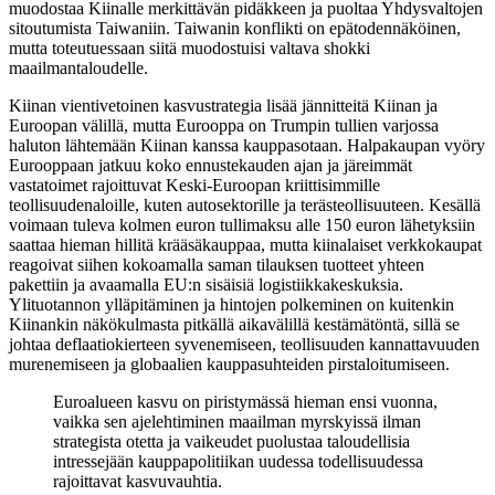
muodostaa Kiinalle merkittävän pidäkkeen ja puoltaa Yhdysvaltojen
sitoutumista Taiwaniin. Taiwanin konflikti on epätodennäköinen,
mutta toteutuessaan siitä muodostuisi valtava shokki
maailmantaloudelle.
Kiinan vientivetoinen kasvustrategia lisää jännitteitä Kiinan ja
Euroopan välillä, mutta Eurooppa on Trumpin tullien varjossa
haluton lähtemään Kiinan kanssa kauppasotaan. Halpakaupan vyöry
Eurooppaan jatkuu koko ennustekauden ajan ja järeimmät
vastatoimet rajoittuvat Keski-Euroopan kriittisimmille
teollisuudenaloille, kuten autosektorille ja terästeollisuuteen. Kesällä
voimaan tuleva kolmen euron tullimaksu alle 150 euron lähetyksiin
saattaa hieman hillitä krääsäkauppaa, mutta kiinalaiset verkkokaupat
reagoivat siihen kokoamalla saman tilauksen tuotteet yhteen
pakettiin ja avaamalla EU:n sisäisiä logistiikkakeskuksia.
Ylituotannon ylläpitäminen ja hintojen polkeminen on kuitenkin
Kiinankin näkökulmasta pitkällä aikavälillä kestämätöntä, sillä se
johtaa deflaatiokierteen syvenemiseen, teollisuuden kannattavuuden
murenemiseen ja globaalien kauppasuhteiden pirstaloitumiseen.
Euroalueen kasvu on piristymässä hieman ensi vuonna,
vaikka sen ajelehtiminen maailman myrskyissä ilman
strategista otetta ja vaikeudet puolustaa taloudellisia
intressejään kauppapolitiikan uudessa todellisuudessa
rajoittavat kasvuvauhtia.