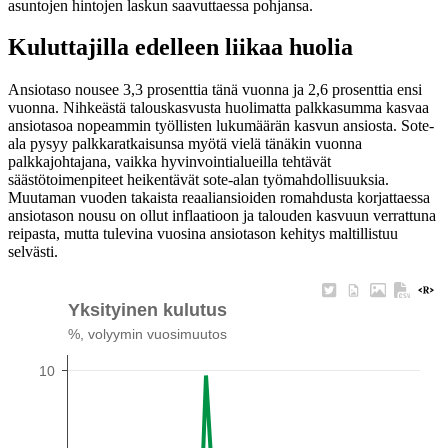
asuntojen hintojen laskun saavuttaessa pohjansa.
Kuluttajilla edelleen liikaa huolia
Ansiotaso nousee 3,3 prosenttia tänä vuonna ja 2,6 prosenttia ensi
vuonna. Nihkeästä talouskasvusta huolimatta palkkasumma kasvaa
ansiotasoa nopeammin työllisten lukumäärän kasvun ansiosta. Sote-
ala pysyy palkkaratkaisunsa myötä vielä tänäkin vuonna
palkkajohtajana, vaikka hyvinvointialueilla tehtävät
säästötoimenpiteet heikentävät sote-alan työmahdollisuuksia.
Muutaman vuoden takaista reaaliansioiden romahdusta korjattaessa
ansiotason nousu on ollut inflaatioon ja talouden kasvuun verrattuna
reipasta, mutta tulevina vuosina ansiotason kehitys maltillistuu
selvästi.