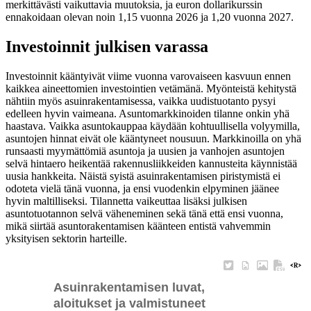
merkittävästi vaikuttavia muutoksia, ja euron dollarikurssin
ennakoidaan olevan noin 1,15 vuonna 2026 ja 1,20 vuonna 2027.
Investoinnit julkisen varassa
Investoinnit kääntyivät viime vuonna varovaiseen kasvuun ennen
kaikkea aineettomien investointien vetämänä. Myönteistä kehitystä
nähtiin myös asuinrakentamisessa, vaikka uudistuotanto pysyi
edelleen hyvin vaimeana. Asuntomarkkinoiden tilanne onkin yhä
haastava. Vaikka asuntokauppaa käydään kohtuullisella volyymilla,
asuntojen hinnat eivät ole kääntyneet nousuun. Markkinoilla on yhä
runsaasti myymättömiä asuntoja ja uusien ja vanhojen asuntojen
selvä hintaero heikentää rakennusliikkeiden kannusteita käynnistää
uusia hankkeita. Näistä syistä asuinrakentamisen piristymistä ei
odoteta vielä tänä vuonna, ja ensi vuodenkin elpyminen jäänee
hyvin maltilliseksi. Tilannetta vaikeuttaa lisäksi julkisen
asuntotuotannon selvä väheneminen sekä tänä että ensi vuonna,
mikä siirtää asuntorakentamisen käänteen entistä vahvemmin
yksityisen sektorin harteille.