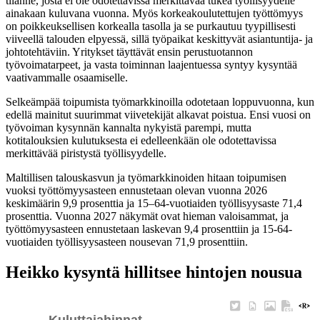
tilanne, josta ei ole odotettavissa merkittävää tukea työllisyydelle
ainakaan kuluvana vuonna. Myös korkeakoulutettujen työttömyys
on poikkeuksellisen korkealla tasolla ja se purkautuu tyypillisesti
viiveellä talouden elpyessä, sillä työpaikat keskittyvät asiantuntija- ja
johtotehtäviin. Yritykset täyttävät ensin perustuotannon
työvoimatarpeet, ja vasta toiminnan laajentuessa syntyy kysyntää
vaativammalle osaamiselle.
Selkeämpää toipumista työmarkkinoilla odotetaan loppuvuonna, kun
edellä mainitut suurimmat viivetekijät alkavat poistua. Ensi vuosi on
työvoiman kysynnän kannalta nykyistä parempi, mutta
kotitalouksien kulutuksesta ei edelleenkään ole odotettavissa
merkittävää piristystä työllisyydelle.
Maltillisen talouskasvun ja työmarkkinoiden hitaan toipumisen
vuoksi työttömyysasteen ennustetaan olevan vuonna 2026
keskimäärin 9,9 prosenttia ja 15–64-vuotiaiden työllisyysaste 71,4
prosenttia. Vuonna 2027 näkymät ovat hieman valoisammat, ja
työttömyysasteen ennustetaan laskevan 9,4 prosenttiin ja 15-64-
vuotiaiden työllisyysasteen nousevan 71,9 prosenttiin.
Heikko kysyntä hillitsee hintojen nousua