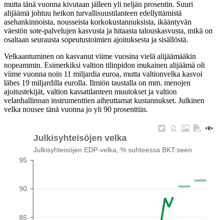
mutta tänä vuonna kivutaan jälleen yli neljän prosentin. Suuri
alijäämä johtuu heikon turvallisuustilanteen edellyttämistä
asehankinnoista, nousseista korkokustannuksista, ikääntyvän
väestön sote-palvelujen kasvusta ja hitaasta talouskasvusta, mikä on
osaltaan seurausta sopeutustoimien ajoituksesta ja sisällöstä.
Velkaantuminen on kasvanut viime vuosina vielä alijäämääkin
nopeammin. Esimerkiksi valtion tilinpidon mukainen alijäämä oli
viime vuonna noin 11 miljardia euroa, mutta valtionvelka kasvoi
lähes 19 miljardilla eurolla. Ilmiön taustalla on mm. menojen
ajoitustekijät, valtion kassatilanteen muutokset ja valtion
velanhallinnan instrumenttien aiheuttamat kustannukset. Julkinen
velka nousee tänä vuonna jo yli 90 prosenttiin.