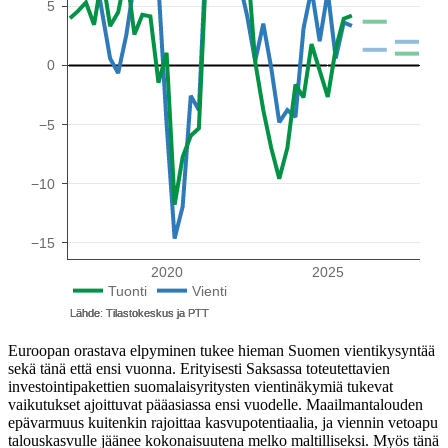
Euroopan orastava elpyminen tukee hieman Suomen vientikysyntää
sekä tänä että ensi vuonna. Erityisesti Saksassa toteutettavien
investointipakettien suomalaisyritysten vientinäkymiä tukevat
vaikutukset ajoittuvat pääasiassa ensi vuodelle. Maailmantalouden
epävarmuus kuitenkin rajoittaa kasvupotentiaalia, ja viennin vetoapu
talouskasvulle jäänee kokonaisuutena melko maltilliseksi. Myös tänä