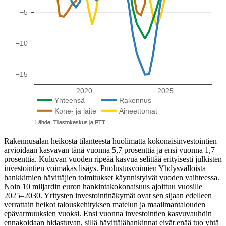
Rakennusalan heikosta tilanteesta huolimatta kokonaisinvestointien
arvioidaan kasvavan tänä vuonna 5,7 prosenttia ja ensi vuonna 1,7
prosenttia. Kuluvan vuoden ripeää kasvua selittää erityisesti julkisten
investointien voimakas lisäys. Puolustusvoimien Yhdysvalloista
hankkimien hävittäjien toimitukset käynnistyivät vuoden vaihteessa.
Noin 10 miljardin euron hankintakokonaisuus ajoittuu vuosille
2025–2030. Yritysten investointinäkymät ovat sen sijaan edelleen
verrattain heikot talouskehityksen matelun ja maailmantalouden
epävarmuuksien vuoksi. Ensi vuonna investointien kasvuvauhdin
ennakoidaan hidastuvan, sillä hävittäjähankinnat eivät enää tuo yhtä