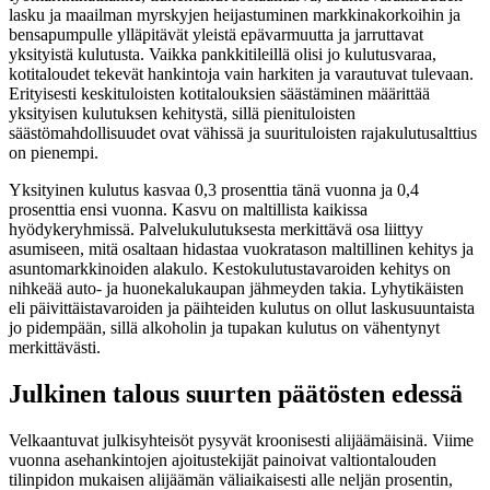
lasku ja maailman myrskyjen heijastuminen markkinakorkoihin ja
bensapumpulle ylläpitävät yleistä epävarmuutta ja jarruttavat
yksityistä kulutusta. Vaikka pankkitileillä olisi jo kulutusvaraa,
kotitaloudet tekevät hankintoja vain harkiten ja varautuvat tulevaan.
Erityisesti keskituloisten kotitalouksien säästäminen määrittää
yksityisen kulutuksen kehitystä, sillä pienituloisten
säästömahdollisuudet ovat vähissä ja suurituloisten rajakulutusalttius
on pienempi.
Yksityinen kulutus kasvaa 0,3 prosenttia tänä vuonna ja 0,4
prosenttia ensi vuonna. Kasvu on maltillista kaikissa
hyödykeryhmissä. Palvelukulutuksesta merkittävä osa liittyy
asumiseen, mitä osaltaan hidastaa vuokratason maltillinen kehitys ja
asuntomarkkinoiden alakulo. Kestokulutustavaroiden kehitys on
nihkeää auto- ja huonekalukaupan jähmeyden takia. Lyhytikäisten
eli päivittäistavaroiden ja päihteiden kulutus on ollut laskusuuntaista
jo pidempään, sillä alkoholin ja tupakan kulutus on vähentynyt
merkittävästi.
Julkinen talous suurten päätösten edessä
Velkaantuvat julkisyhteisöt pysyvät kroonisesti alijäämäisinä. Viime
vuonna asehankintojen ajoitustekijät painoivat valtiontalouden
tilinpidon mukaisen alijäämän väliaikaisesti alle neljän prosentin,