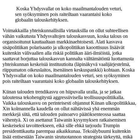
Koska Yhdysvallat on koko maailmantalouden veturi,
sen syöksyminen pois raiteiltaan vaarantaisi koko
globaalin talouskehityksen.
Voimakkailla yhteiskunnallisilla virtauksilla on ollut suhteellisen
vähän vaikutusta Yhdysvaltojen talouskasvuun, koska talous on
organisoitunut kauttaaltaan markkinaehtoisesti. Alati kasvava
sisäpolitiikan polarisaatio ja ulkopolitiikan kaoottisuus lisäävät
kuitenkin välivaalien alla riskiä politiikan ääri-ilmiöistä, jotka
saattavat horjuttaa talouskasvun kannalta välttämätöntä luottamusta
yhteiskunnan keskeisiä instituutioita (läpinäkyvä vaalijärjestelmä,
riippumaton oikeuslaitos, itsenäinen keskuspankki) kohtaan. Koska
Yhdysvallat on koko maailmantalouden veturi, sen syöksyminen
pois raiteiltaan vaarantaisi koko globaalin talouskehityksen.
Kiinan talouden trendikasvu on hiipuvalla uralla, ja se jatkaa
taloutensa tekohengitystä aggressiivisella teollisuuspolitiikalla.
Vaikka talouskasvu on perinteisesti ohjannut Kiinan ulkopolitiikkaa,
Xin kolmannella kaudella on ollut nähtävissä yhä enemmän
merkkejä siitä, että talouden painoarvo päätöksenteossa saattaa
vähentyä. Xi on asettanut Taiwanin kysymyksen ratkaisemisen
keskeiseksi tavoitteekseen, eikä sille ehkä tarjoudu Trumpin
presidenttikautta parempaa aikaikkunaa. Tekoälybuumi kuitenkin
lisää entisestään Taiwanin sirutuotannon strategista tärkeyttä, mikä