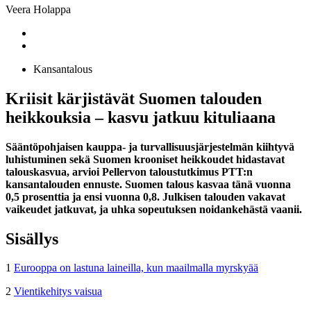
Veera Holappa
Kansantalous
Kriisit kärjistävät Suomen talouden
heikkouksia – kasvu jatkuu kituliaana
Sääntöpohjaisen kauppa- ja turvallisuusjärjestelmän kiihtyvä
luhistuminen sekä Suomen krooniset heikkoudet hidastavat
talouskasvua, arvioi Pellervon taloustutkimus PTT:n
kansantalouden ennuste. Suomen talous kasvaa tänä vuonna
0,5 prosenttia ja ensi vuonna 0,8. Julkisen talouden vakavat
vaikeudet jatkuvat, ja uhka sopeutuksen noidankehästä vaanii.
Sisällys
1
Eurooppa on lastuna laineilla, kun maailmalla myrskyää
2
Vientikehitys vaisua