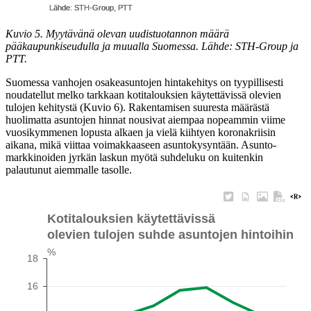
Kuvio 5. Myytävänä olevan uudistuotannon määrä
pääkaupunkiseudulla ja muualla Suomessa. Lähde: STH-Group ja
PTT.
Suomessa vanhojen osakeasuntojen hintakehitys on tyypillisesti
noudatellut melko tarkkaan kotitalouksien käytettävissä olevien
tulojen kehitystä (Kuvio 6). Rakentamisen suuresta määrästä
huolimatta asuntojen hinnat nousivat aiempaa nopeammin viime
vuosikymmenen lopusta alkaen ja vielä kiihtyen koronakriisin
aikana, mikä viittaa voimakkaaseen asuntokysyntään. Asunto-
markkinoiden jyrkän laskun myötä suhdeluku on kuitenkin
palautunut aiemmalle tasolle.