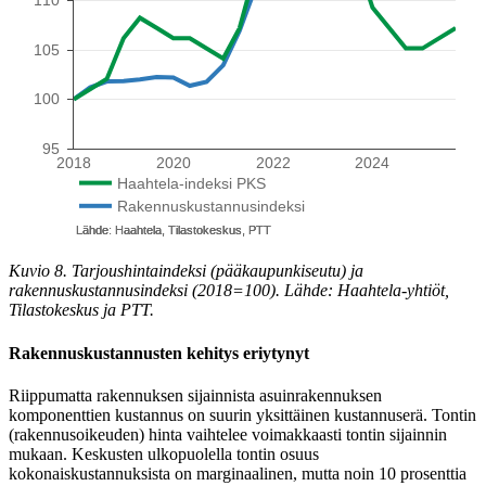
Kuvio 8. Tarjoushintaindeksi (pääkaupunkiseutu) ja
rakennuskustannusindeksi (2018=100). Lähde: Haahtela-yhtiöt,
Tilastokeskus ja PTT.
Rakennuskustannusten kehitys eriytynyt
Riippumatta rakennuksen sijainnista asuinrakennuksen
komponenttien kustannus on suurin yksittäinen kustannuserä. Tontin
(rakennusoikeuden) hinta vaihtelee voimakkaasti tontin sijainnin
mukaan. Keskusten ulkopuolella tontin osuus
kokonaiskustannuksista on marginaalinen, mutta noin 10 prosenttia