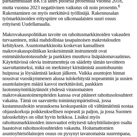
parhaimmillaan BKT:a lähes puolella prosentilla vuonna 2018,
6
mutta vuonna 2023 negatiivinen vaikutus oli noin prosentin.
Rakentaminen on myös merkittävä työllistäjä. Rakennusalan
työmarkkinoiden erityspiirre on ulkomaalaisten suuri osuus
erityisesti Uudellamaalla.
Makrovakauspolitiikan tavoite on rahoitusmarkkinoiden vakauden
turvaaminen, mikä mahdollistaa tasapainoisen makrotalouden
kehityksen. Asuntomarkkinoita koskevan kansallisen
makrovakauspolitiikan keskeisimmät instrumentit ovat
enimmäisluototussuhde ja pankkien muuttuva lisäpääomavaatimus.
Käytettävissä olevia instrumentteja on säädetty tämän tavoitteen
saavuttamiseksi, mikä on merkinnyt kiristämistä asuntobuumin
huipussa ja löysäämistä laskun jälkeen. Vaikka asuntojen hinnat
nousivat vuosikymmenen alussa tulokehitystä nopeammin ja uusien
asuntolainojen määrä kasvoi merkittävästi, pankkien
luotonmyöntökäytännöt yhdessä viranomaisten
makrovakaustoimenpiteiden kanssa ovat pitäneet rahoitusolosuhteet
vakaina. Tämä on saavutettu toimintaympäristössä, jossa
kustannusshokin seurauksena keskuspankin oli välttämätöntä nostaa
ohjauskorkoja poikkeuksellisen nopeasti ja paljon, ja jossa Suomen
talouskehitys on ollut hyvin heikkoa. Lisäksi myös
rahoitusmarkkinoiden innovaatiot erityisesti taloyhtiölainojen osalta
haastoivat rahoitusolosuhteiden vakautta. Hoitamattomien
asuntoyhteisölainojen osuus on pysynyt tavanomaista suurempana,