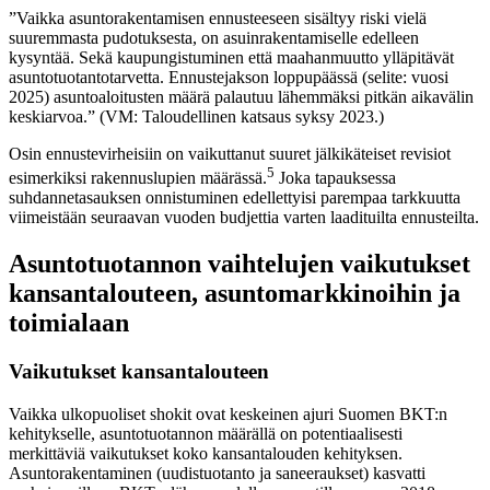
”Vaikka asuntorakentamisen ennusteeseen sisältyy riski vielä
suuremmasta pudotuksesta, on asuinrakentamiselle edelleen
kysyntää. Sekä kaupungistuminen että maahanmuutto ylläpitävät
asuntotuotantotarvetta. Ennustejakson loppupäässä (selite: vuosi
2025) asuntoaloitusten määrä palautuu lähemmäksi pitkän aikavälin
keskiarvoa.” (VM: Taloudellinen katsaus syksy 2023.)
Osin ennustevirheisiin on vaikuttanut suuret jälkikäteiset revisiot
5
esimerkiksi rakennuslupien määrässä.
Joka tapauksessa
suhdannetasauksen onnistuminen edellettyisi parempaa tarkkuutta
viimeistään seuraavan vuoden budjettia varten laadituilta ennusteilta.
Asuntotuotannon vaihtelujen vaikutukset
kansantalouteen, asuntomarkkinoihin ja
toimialaan
Vaikutukset kansantalouteen
Vaikka ulkopuoliset shokit ovat keskeinen ajuri Suomen BKT:n
kehitykselle, asuntotuotannon määrällä on potentiaalisesti
merkittäviä vaikutukset koko kansantalouden kehityksen.
Asuntorakentaminen (uudistuotanto ja saneeraukset) kasvatti