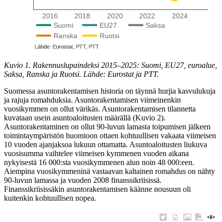
Kuvio 1. Rakennuslupaindeksi 2015–2025: Suomi, EU27, euroalue,
Saksa, Ranska ja Ruotsi. Lähde: Eurostat ja PTT.
Suomessa asuntorakentamisen historia on täynnä hurjia kasvulukuja
ja rajuja romahduksia. Asuntorakentamisen viimeinenkin
vuosikymmen on ollut värikäs. Asuntorakentamisen tilannetta
kuvataan usein asuntoaloitusten määrällä (Kuvio 2).
Asuntorakentaminen on ollut 90-luvun lamasta toipumisen jälkeen
toimintaympäristön huomioon ottaen kohtuullisen vakaata viimeisen
10 vuoden ajanjaksoa lukuun ottamatta. Asuntoaloitusten liukuva
vuosisumma vaihtelee viimeisen kymmenen vuoden aikana
nykyisestä 16 000:sta vuosikymmenen alun noin 48 000:een.
Aiempina vuosikymmeninä vastaavan kaltainen romahdus on nähty
90-luvun lamassa ja vuoden 2008 finanssikriisissä.
Finanssikriisissäkin asuntorakentamisen käänne nousuun oli
kuitenkin kohtuullisen nopea.