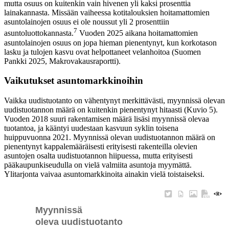
mutta osuus on kuitenkin vain hivenen yli kaksi prosenttia
lainakannasta. Missään vaiheessa kotitalouksien hoitamattomien
asuntolainojen osuus ei ole noussut yli 2 prosenttiin
7
asuntoluottokannasta.
Vuoden 2025 aikana hoitamattomien
asuntolainojen osuus on jopa hieman pienentynyt, kun korkotason
lasku ja tulojen kasvu ovat helpottaneet velanhoitoa (Suomen
Pankki 2025, Makrovakausraportti).
Vaikutukset asuntomarkkinoihin
Vaikka uudistuotanto on vähentynyt merkittävästi, myynnissä olevan
uudistuotannon määrä on kuitenkin pienentynyt hitaasti (Kuvio 5).
Vuoden 2018 suuri rakentamisen määrä lisäsi myynnissä olevaa
tuotantoa, ja kääntyi uudestaan kasvuun syklin toisena
huippuvuonna 2021. Myynnissä olevan uudistuotannon määrä on
pienentynyt kappalemääräisesti erityisesti rakenteilla olevien
asuntojen osalta uudistuotannon hiipuessa, mutta erityisesti
pääkaupunkiseudulla on vielä valmiita asuntoja myymättä.
Ylitarjonta vaivaa asuntomarkkinoita ainakin vielä toistaiseksi.