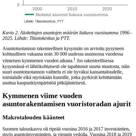
Kuvio 2. Aloitettujen asuntojen määrän liukuva vuosisumma 1996–
2025. Lähde: Tilastokeskus ja PTT.
Asuntotuotannon rakenteellisen kysynnän on arvioitu pysyneen
kohtuullisen vakaana noin 30 000 uudessa asunnossa vuodessa
1
viimeisen kymmenen vuoden aikana.
Jos rakenteellisessa
kysynnässä ei lähtökohtaisesti ole tapahtunut suurta muutosta, näin
suuri asuntotuotannon vaihtelu ei ole hyväksi kansantaloudelle,
toimialalle eikä myöskään kunnille, jotka pyrkivät kehittämään
asuttua kaupunkiympäristöä pitkäjänteisesti.
Kymmenen viime vuoden
asuntorakentamisen vuoristoradan ajurit
Makrotalouden käänteet
Suomen talouskasvu oli ripeää vuosina 2016 ja 2017 investointien,
myös asuntoinvestointien, ja viennin vedolla. Vuosina 2018 ja 2019