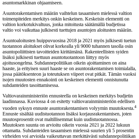
asuntomarkkinan ohjaamiseen.
Asuntorakentamisen määrän vaihtelun tasaamisen mielessä valtion
toimenpiteiden merkitys onkin keskeinen. Keskeisin elementti on
valtion korkotukivaltuus, jonka mitoitusta säätämällä budjetissa
valtio voi vaikuttaa julkisesti tuettujen asuntojen aloitusten määrän.
Asuntoaloitusten huippuvuosina 2018 ja 2021 myös julkisesti tuetun
tuotannon aloitukset olivat korkealla yli 9000 tuhannen tasolla osin
asuntopoliittisten tavoitteiden kirittämänä. Rakenteellisten syiden
lisäksi julkisesti tuettuun asuntotuotantoon liittyy myös
ajoitusongelma. Suhdannepolitiikan oikein ajoittaminen on aina
haaste, ja erityisen suuri haaste se on asuntorakentamisen toimialalla,
jossa päätöksenteon ja toteutuksen viipeet ovat pitkät. Tämän vuoksi
isojen muutosten ennakointi on keskeinen elementti onnistunutta
suhdanteiden tasoittamisessa.
Valtiovarainministeriön ennusteella on keskeinen merkitys budjetin
laadinnassa. Kuviossa 4 on esitetty valtiovarainministeriön edellisen
4
vuoden syksyn ennuste asuntorakentamisen volyymin muutoksesta.
Ennuste sisältää uudistuotannon lisäksi korjausrakentamisen, joten
muutosprosentit ovat maltillisemmat kuin uudistuotannossa.
Muutoksen suunta on arvioitu oikein vuosia 2021 ja 2022 lukuun
ottamatta. Suhdanteiden tasaamisen mielessä suurien yli 5 prosentin
virheiden voi arvioida vaikeuttavan merkittävästi suhdannepolitiikan