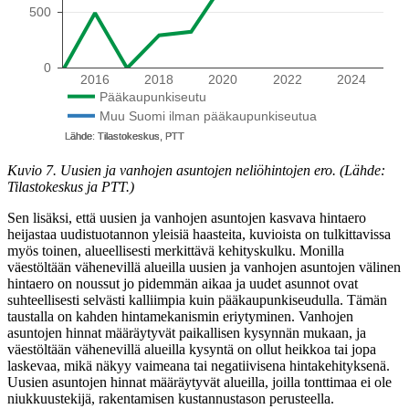
Kuvio 7. Uusien ja vanhojen asuntojen neliöhintojen ero. (Lähde:
Tilastokeskus ja PTT.)
Sen lisäksi, että uusien ja vanhojen asuntojen kasvava hintaero
heijastaa uudistuotannon yleisiä haasteita, kuvioista on tulkittavissa
myös toinen, alueellisesti merkittävä kehityskulku. Monilla
väestöltään vähenevillä alueilla uusien ja vanhojen asuntojen välinen
hintaero on noussut jo pidemmän aikaa ja uudet asunnot ovat
suhteellisesti selvästi kalliimpia kuin pääkaupunkiseudulla. Tämän
taustalla on kahden hintamekanismin eriytyminen. Vanhojen
asuntojen hinnat määräytyvät paikallisen kysynnän mukaan, ja
väestöltään vähenevillä alueilla kysyntä on ollut heikkoa tai jopa
laskevaa, mikä näkyy vaimeana tai negatiivisena hintakehityksenä.
Uusien asuntojen hinnat määräytyvät alueilla, joilla tonttimaa ei ole
niukkuustekijä, rakentamisen kustannustason perusteella.