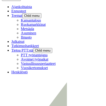
Ajankohtaista
Ennusteet
Teemat
Child menu
Kansantalous
Ruokamarkkinat
Metsäala
Asuminen
Ilmasto
Julkaisut
Tutkimushankkeet
Tietoa PTT:stä
Child menu
PTT työnantajana
Avoimet työpaikat
Vastuullisuusperiaatteet
Vuosikertomukset
Henkilöstö