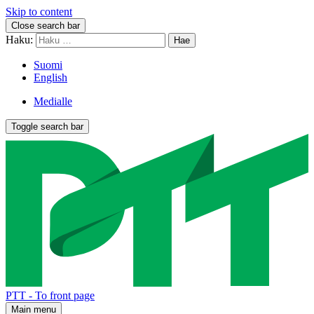
Skip to content
Close search bar
Haku:
Suomi
English
Medialle
Toggle search bar
PTT - To front page
Main menu