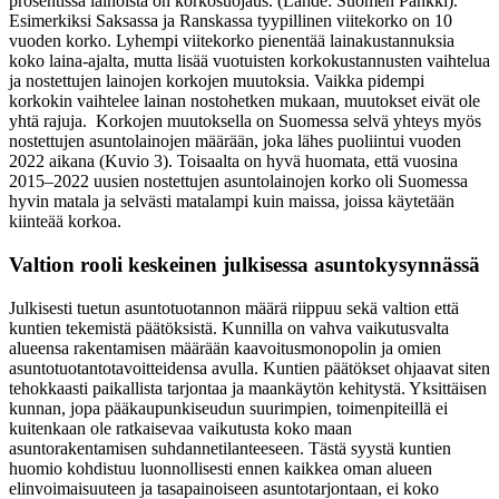
prosentissa lainoista on korkosuojaus. (Lähde: Suomen Pankki).
Esimerkiksi Saksassa ja Ranskassa tyypillinen viitekorko on 10
vuoden korko. Lyhempi viitekorko pienentää lainakustannuksia
koko laina-ajalta, mutta lisää vuotuisten korkokustannusten vaihtelua
ja nostettujen lainojen korkojen muutoksia. Vaikka pidempi
korkokin vaihtelee lainan nostohetken mukaan, muutokset eivät ole
yhtä rajuja. Korkojen muutoksella on Suomessa selvä yhteys myös
nostettujen asuntolainojen määrään, joka lähes puoliintui vuoden
2022 aikana (Kuvio 3). Toisaalta on hyvä huomata, että vuosina
2015–2022 uusien nostettujen asuntolainojen korko oli Suomessa
hyvin matala ja selvästi matalampi kuin maissa, joissa käytetään
kiinteää korkoa.
Valtion rooli keskeinen julkisessa asuntokysynnässä
Julkisesti tuetun asuntotuotannon määrä riippuu sekä valtion että
kuntien tekemistä päätöksistä. Kunnilla on vahva vaikutusvalta
alueensa rakentamisen määrään kaavoitusmonopolin ja omien
asuntotuotantotavoitteidensa avulla. Kuntien päätökset ohjaavat siten
tehokkaasti paikallista tarjontaa ja maankäytön kehitystä. Yksittäisen
kunnan, jopa pääkaupunkiseudun suurimpien, toimenpiteillä ei
kuitenkaan ole ratkaisevaa vaikutusta koko maan
asuntorakentamisen suhdannetilanteeseen. Tästä syystä kuntien
huomio kohdistuu luonnollisesti ennen kaikkea oman alueen
elinvoimaisuuteen ja tasapainoiseen asuntotarjontaan, ei koko