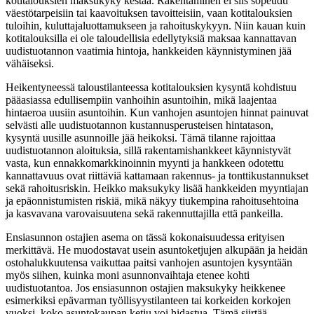
kotitalouksien maksukyky kestää. Rakentaminen ei siis sopeudu
väestötarpeisiin tai kaavoituksen tavoitteisiin, vaan kotitalouksien
tuloihin, kuluttajaluottamukseen ja rahoituskykyyn. Niin kauan kuin
kotitalouksilla ei ole taloudellisia edellytyksiä maksaa kannattavan
uudistuotannon vaatimia hintoja, hankkeiden käynnistyminen jää
vähäiseksi.
Heikentyneessä taloustilanteessa kotitalouksien kysyntä kohdistuu
pääasiassa edullisempiin vanhoihin asuntoihin, mikä laajentaa
hintaeroa uusiin asuntoihin. Kun vanhojen asuntojen hinnat painuvat
selvästi alle uudistuotannon kustannusperusteisen hintatason,
kysyntä uusille asunnoille jää heikoksi. Tämä tilanne rajoittaa
uudistuotannon aloituksia, sillä rakentamishankkeet käynnistyvät
vasta, kun ennakkomarkkinoinnin myynti ja hankkeen odotettu
kannattavuus ovat riittäviä kattamaan rakennus- ja tonttikustannukset
sekä rahoitusriskin. Heikko maksukyky lisää hankkeiden myyntiajan
ja epäonnistumisten riskiä, mikä näkyy tiukempina rahoitusehtoina
ja kasvavana varovaisuutena sekä rakennuttajilla että pankeilla.
Ensiasunnon ostajien asema on tässä kokonaisuudessa erityisen
merkittävä. He muodostavat usein asuntoketjujen alkupään ja heidän
ostohalukkuutensa vaikuttaa paitsi vanhojen asuntojen kysyntään
myös siihen, kuinka moni asunnonvaihtaja etenee kohti
uudistuotantoa. Jos ensiasunnon ostajien maksukyky heikkenee
esimerkiksi epävarman työllisyystilanteen tai korkeiden korkojen
vuoksi, koko asuntokaupan ketju voi hidastua. Tämä siirtää