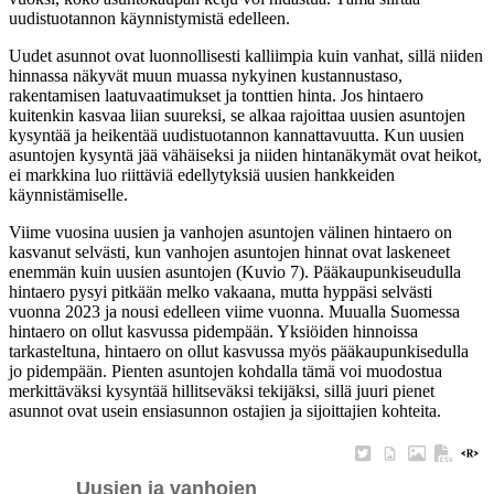
uudistuotannon käynnistymistä edelleen.
Uudet asunnot ovat luonnollisesti kalliimpia kuin vanhat, sillä niiden
hinnassa näkyvät muun muassa nykyinen kustannustaso,
rakentamisen laatuvaatimukset ja tonttien hinta. Jos hintaero
kuitenkin kasvaa liian suureksi, se alkaa rajoittaa uusien asuntojen
kysyntää ja heikentää uudistuotannon kannattavuutta. Kun uusien
asuntojen kysyntä jää vähäiseksi ja niiden hintanäkymät ovat heikot,
ei markkina luo riittäviä edellytyksiä uusien hankkeiden
käynnistämiselle.
Viime vuosina uusien ja vanhojen asuntojen välinen hintaero on
kasvanut selvästi, kun vanhojen asuntojen hinnat ovat laskeneet
enemmän kuin uusien asuntojen (Kuvio 7). Pääkaupunkiseudulla
hintaero pysyi pitkään melko vakaana, mutta hyppäsi selvästi
vuonna 2023 ja nousi edelleen viime vuonna. Muualla Suomessa
hintaero on ollut kasvussa pidempään. Yksiöiden hinnoissa
tarkasteltuna, hintaero on ollut kasvussa myös pääkaupunkisedulla
jo pidempään. Pienten asuntojen kohdalla tämä voi muodostua
merkittäväksi kysyntää hillitseväksi tekijäksi, sillä juuri pienet
asunnot ovat usein ensiasunnon ostajien ja sijoittajien kohteita.