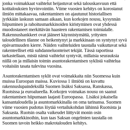
jonka voimakkaat vaihtelut heijastuvat sekä talouskasvuun että
kotitalouksien hyvinvointiin. Viime vuosien kehitys on korostanut
ilmiön mittakaavaa, rakentaminen on ajautunut historiallisen
jyrkkään laskuun samaan aikaan, kun korkojen nousu, kysynnän
hiipuminen ja rahoitusmarkkinoiden kiristyminen ovat yhdessä
muodostaneet merkittävän haasteen rakentamisen toimialalle.
Rakennushankkeet ovat jääneet käynnistymättä, yritysten
taloudellinen tilanne on heikentynyt ja markkinaan on syntynyt syvä
epävarmuuden kierre. Näiden vaihteluiden taustalla vaikuttavat sekä
rakenteelliset että suhdanneluonteiset tekijät. Tässä raportissa
tarkastellaan, mistä nämä vaihtelut syntyvät, millaisia seurauksia
niillä on ja millaisin toimin asuntorakentamisen syklistä vaihtelua
voitaisiin tasata tulevina vuosina.
Asuntorakentamisen syklit ovat voimakkaita niin Suomessa kuin
muissa Euroopan maissa. Kuviossa 1 ilmiötä on kuvattu
rakennuslupaindeksillä Suomen lisäksi Saksassa, Ranskassa,
Ruotsissa ja euroalueella. Korkojen voimakas nousu on saanut
rakentamisen hiipumaan laajasti Euroopassa. Lisäksi jokaisella
kansantaloudella ja asuntomarkkinalla on oma tarinansa. Suomen
viime vuosien pudotus löytää vertailukohdan lähinnä Ruotsista ja
Saksasta. Ruotsin osalta vaikeudet liittyvät monin osin
asuntomarkkinoihin, kun taas Saksan ongelmien taustalla on
Suomen tavoin heikko makrotalouden kehitys.