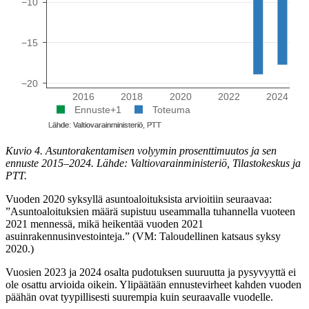
Kuvio 4. Asuntorakentamisen volyymin prosenttimuutos ja sen
ennuste 2015–2024. Lähde: Valtiovarainministeriö, Tilastokeskus ja
PTT.
Vuoden 2020 syksyllä asuntoaloituksista arvioitiin seuraavaa:
”Asuntoaloituksien määrä supistuu useammalla tuhannella vuoteen
2021 mennessä, mikä heikentää vuoden 2021
asuinrakennusinvestointeja.” (VM: Taloudellinen katsaus syksy
2020.)
Vuosien 2023 ja 2024 osalta pudotuksen suuruutta ja pysyvyyttä ei
ole osattu arvioida oikein. Ylipäätään ennustevirheet kahden vuoden
päähän ovat tyypillisesti suurempia kuin seuraavalle vuodelle.