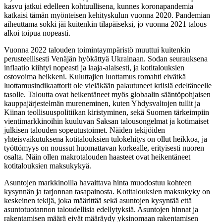
kasvu jatkui edelleen kohtuullisena, kunnes koronapandemia
katkaisi tämän myönteisen kehityskulun vuonna 2020. Pandemian
aiheuttama sokki jäi kuitenkin tilapäiseksi, jo vuonna 2021 talous
alkoi toipua nopeasti.
Vuonna 2022 talouden toimintaympäristö muuttui kuitenkin
perusteellisesti Venäjän hyökättyä Ukrainaan. Sodan seurauksena
inflaatio kiihtyi nopeasti ja laaja-alaisesti, ja kotitalouksien
ostovoima heikkeni. Kuluttajien luottamus romahti eivätkä
luottamusindikaattorit ole vieläkään palautuneet kriisiä edeltäneelle
tasolle. Taloutta ovat heikentäneet myös globaalin sääntöpohjaisen
kauppajärjestelmän mureneminen, kuten Yhdysvaltojen tullit ja
Kiinan teollisuuspolitiikan kiristyminen, sekä Suomen tärkeimpiin
vientimarkkinoihin kuuluvan Saksan talousongelmat ja kotimaiset
julkisen talouden sopeutustoimet. Näiden tekijöiden
yhteisvaikutuksena kotitalouksien tulokehitys on ollut heikkoa, ja
työttömyys on noussut huomattavan korkealle, erityisesti nuoren
osalta. Näin ollen makrotalouden haasteet ovat heikentäneet
kotitalouksien maksukykyä.
Asuntojen markkinoilla havaittava hinta muodostuu kohteen
kysynnän ja tarjonnan tasapainosta. Kotitalouksien maksukyky on
keskeinen tekijä, joka määrittää sekä asuntojen kysyntää että
asuntotuotannon taloudellisia edellytyksiä. Asuntojen hinnat ja
rakentamisen määrä eivät määräydy yksinomaan rakentamisen