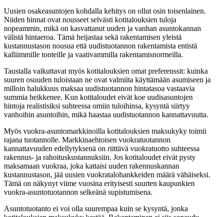
Uusien osakeasuntojen kohdalla kehitys on ollut osin toisenlainen.
Niiden hinnat ovat nousseet selvästi kotitalouksien tuloja
nopeammin, mikä on kasvattanut uuden ja vanhan asuntokannan
välistä hintaeroa. Tämä heijastaa sekä rakentamisen yleistä
kustannustason nousua että uudistuotannon rakentamista entistä
kalliimmille tonteille ja vaativammilla rakentamisnormeilla.
Taustalla vaikuttavat myös kotitalouksien omat preferenssit: kuinka
suuren osuuden tuloistaan ne ovat valmiita käyttämään asumiseen ja
milloin halukkuus maksaa uudistuotannon hintatasoa vastaavia
summia heikkenee. Kun kotitaloudet eivät koe uudisasuntojen
hintoja realistisiksi suhteessa omiin tuloihinsa, kysyntä siirtyy
vanhoihin asuntoihin, mikä haastaa uudistuotannon kannattavuutta.
Myös vuokra-asuntomarkkinoilla kotitalouksien maksukyky toimii
rajana tuotannolle. Markkinaehtoisen vuokratuotannon
kannattavuuden edellytyksenä on riittävä vuokratuotto suhteessa
rakennus- ja rahoituskustannuksiin. Jos kotitaloudet eivät pysty
maksamaan vuokraa, joka kattaisi uuden rakennuskannan
kustannustason, jää uusien vuokratalohankkeiden määrä vähäiseksi.
Tämä on näkynyt viime vuosina erityisesti suurten kaupunkien
vuokra-asuntotuotannon selkeänä supistumisena.
Asuntotuotanto ei voi olla suurempaa kuin se kysyntä, jonka