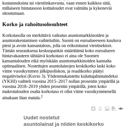
kustannuksista tai väestönkasvusta, vaan ennen kaikkea siitä,
millaiseen hintatasoon kotitaloudet ovat valmiita ja kykeneviä
sitoutumaan.
Korko ja rahoitusolosuhteet
Korkotasolla on merkittävä vaikutus asuntomarkkinoiden ja
asuntorakentamisen vaihteluihin. Suomi on euroalueeseen kuuluva
pieni ja avoin kansantalous, jolla on erikoistunut vientisektori.
Tämän seurauksena keskuspankin määrittämä koko euroalueen
hintavakauteen tähtäävä korkotaso ei aina ole Suomen
kansantalouden eikä myöskään asuntomarkkinoiden kannalta
optimaalinen. Nostettujen asuntolainojen keskikorko laski koko
viime vuosikymmen jälkipuoliskon, ja reaalikorko päätyi
negatiiviseksi (Kuvio 3). Yhdenmukaistettu kuluttajahintaindeksi
(YKHI) vaihteli vuosina 2015–2017 nollan prosentin ympärillä ja
vuosina 2018–2019 yhden prosentin ympärillä, joten koko
makrotalouden osalta korkotaso ei ollut viime vuosikymmenellä
2
ainakaan liian matala.