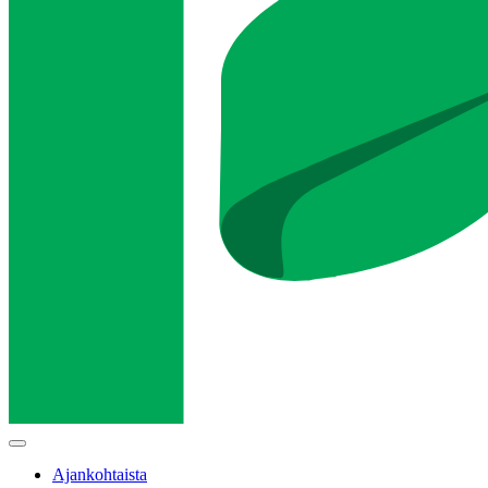
Main
menu
Ajankohtaista