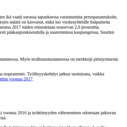
en ikä vaatii useassa tapauksessa varautumista perusparannuksiin,
ojen määrä on kasvanut, mikä luo vuokrayhtiöille lisäpaineita
vuonna 2017 niiden ennustetaan nousevan 2,0 prosenttia.
sesti pääkaupunkiseudulla ja suuremmissa kaupungeissa. Suurten
ntamisessa. Myös teollisuustuotannossa on merkkejä piristymisestä.
ia nopeammin. Työllisyyskehitys jatkuu suotuisana, vaikka
ttiin vuonna 2017
.
laski vuonna 2016 ja työttömyyden vähenemisen odotetaan jatkuvan
enä.