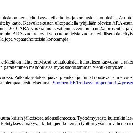
ia on perusteltu kasvaneilla hoito- ja korjauskustannuksilla. Asuntoj
ritelty katto. Kasvukeskusten ulkopuolella tyhjillään olevien ARA-asunt
 Vuonna 2016 ARA-vuokrat nousivat ennusteen mukaan 2,2 prosenttia ja 
mmin. ARA-vuokrat ovat vapaarahoitteisia vuokria edullisempia erityi
la jopa vapaarahoitteisia korkeampia.
kkejä on nähty erityisesti kotitalouksien kulutuksen kasvussa ja rake
yn paraneminen mahdollistaa myös suotuisamman vientikehityksen.
uoksi. Palkankorotukset jäävät pieniksi, ja hinnat nousevat viime vuos
ovat aiempaa positiivisemmat.
Suomen BKT:n kasvu nopeutuu 1,4 prosen
urta kriisin jälkeisessä taloustilanteessa. Työttömyysaste kuitenkin 
en kehityksessä näkyvät kuluttajien kokeman työttömyysuhan vähenemis