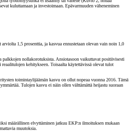
olla työttömyysuhka ei lisäänny tai vähene (Kuvio 2, nollaa
kaisevat kuluttamaan ja investoimaan. Epävarmuuden väheneminen
arviolta 1,5 prosenttia, ja kasvua ennustetaan olevan vain noin 1,0
 palkkojen nollakorotuksista. Ansiotasoon vaikuttavat positiivisesti
reaalitulojen kehitykseen. Toisaalta käytettävissä olevat tulot
i yritysten toimintaylijäämän kasvu on ollut nopeaa vuonna 2016. Tämä
 ymmärtää. Tulojen kasvu ei näin ollen välttämättä heijastu suoraan
rkiksi määrällinen elvyttäminen jatkuu EKP:n ilmoituksen mukaan
mattavia muutoksia.