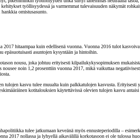
t, pikemminkin työttömyyden uhka siirtyi lähemmäs neutraalia tasoa, j
at kehitykset työllisyydessä ja varmemmat tulevaisuuden näkymät roh
a hankkia omistusasunto.
na 2017 hitaampaa kuin edellisenä vuonna. Vuonna 2016 tulot kasvoivat 
u epäsuotuisasti asuntojen kysyntään ja hintoihin.
otason nousu, joka johtuu erityisesti kilpailukykysopimuksen mukaisista
as nousee noin 1,2 prosenttiin vuonna 2017, mikä vaikuttaa negatiivisesti 
iosta.
en tulojen kasvu tulee muualta kuin palkkatulojen kasvusta. Erityisest
skimääräinen kotitalouksien käytettävissä olevien tulojen kasvu antaisi
rahapolitiikka tulee jatkumaan keveänä myös ennusteperiodilla – esime
2017 nollassa ja lyhyellä aikavälillä korkotasoon ei ole tulossa huo