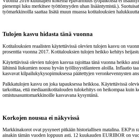
Vuonna 2016 kuluttajien kokema epävarmuus työpaikoista ei lisääntyny
pienempi luku merkitsee työttömyyden uhan lisääntymistä.). Suotuis
työmarkkinoilla saattaa lisätä muun muassa kotitalouksien halukkuutt
Tulojen kasvu hidasta tänä vuonna
Kotitalouksien reaalisten käytettävissä olevien tulojen kasvu on vuon
prosenttia vuonna 2017. Kotitalouksien tulojen heikko kehitys heijastu
Käytettävissä olevien tulojen kasvua rajoittaa tänä vuonna heikko ansi
lähinnä liukumien nousu hyvän työllisyystilanteen aloilla. Inflaatio ta
kasvavat kilpailukykysopimuksessa päätettyjen veronkevennysten ans
Palkkatulojen kasvu on joka tapauksessa heikkoa. Käytettävissä olevi
tarkoittaa, että mediaanikotitalouden tulokehitys on heikompaa kuin ke
omistusasuntomarkkinoille kasvavana kysyntänä.
Korkojen nousua ei näkyvissä
Markkinakorot ovat pysyneet pitkään historiallisen matalina. EKP:n 
ainakin tämän vuoden loppuun asti. 12 kuukauden EURIBOR on vuonna 