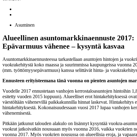
Asuminen
Alueellinen asuntomarkkinaennuste 2017:
Epävarmuus vähenee – kysyntä kasvaa
Asuntomarkkinaennusteessa tarkastellaan asuntojen hintojen ja vuokri
vuokrakehitystä koko maassa ja suurimmissa kaupungeissa vuonna 2017.
(mm. työttömyysepävarmuus) kanssa selittävät hinta- ja vuokrakehityst
Ennusteen erityisteemana tänä vuonna on pienten asuntojen ma
Vuodelle 2017 ennustetaan vanhojen kerrostaloasuntojen hintoihin 1
esitetty vuoden 2015 loppuun). Alueelliset erot hintakehityksessä ov
väestöltään vähenevillä paikkakunnilla hinnat laskevat. Hintakehitys
hintakehityksestä. Kokonaisuudessaan vuosi 2017 lupaa vanhojen kerr
vähenemisestä.
Pitkään jatkunut talouden alakulo on lisännyt kysyntää vuokra-asunto
vuokrat jatkoivatkin nousuaan myös vuonna 2016, vaikka vuokrien nou
vuonna 2017. Myös vuokrien nousussa on alueellisia eroja, ja vapaarah