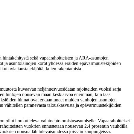
n hintakehitystä sekä vapaarahoitteisten ja ARA-asuntojen
ot ja asuntolainojen korot yhdessä eräiden epävarmuustekijöiden
uttavia taustatekijöitä, kuten rakentamista.
uutosta kuvaavan neljännesvuosidatan rajoitteiden vuoksi sarja
ntojen hintojen nousevan maan keskiarvoa enemmän, kun taas
 yksiöiden hinnat ovat erkaantuneet muiden vanhojen asuntojen
u vähitellen paranevasta talouskasvusta ja epävarmuustekijöiden
n ollut houkutteleva vaihtoehto omistusasumiselle. Vapaarahoitteiset
ahoitteisten vuokrien ennustetaan nousevan 2,4 prosentin vauhdilla
 vuokrien nousua lähitulevaisuudessa joissain kaupungeissa.