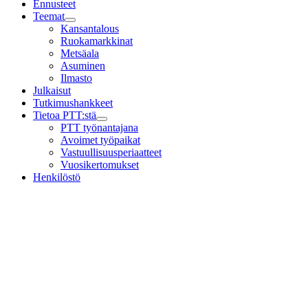
Ennusteet
Teemat
Child
Kansantalous
menu
Ruokamarkkinat
Metsäala
Asuminen
Ilmasto
Julkaisut
Tutkimushankkeet
Tietoa PTT:stä
Child
PTT työnantajana
menu
Avoimet työpaikat
Vastuullisuusperiaatteet
Vuosikertomukset
Henkilöstö