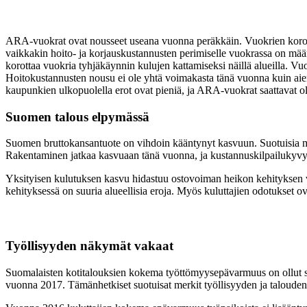
ARA-vuokrat ovat nousseet useana vuonna peräkkäin. Vuokrien korotuks
vaikkakin hoito- ja korjauskustannusten perimiselle vuokrassa on mää
korottaa vuokria tyhjäkäynnin kulujen kattamiseksi näillä alueilla.
Hoitokustannusten nousu ei ole yhtä voimakasta tänä vuonna kuin aie
kaupunkien ulkopuolella erot ovat pieniä, ja ARA-vuokrat saattavat ol
Suomen talous elpymässä
Suomen bruttokansantuote on vihdoin kääntynyt kasvuun. Suotuisia mer
Rakentaminen jatkaa kasvuaan tänä vuonna, ja kustannuskilpailukyv
Yksityisen kulutuksen kasvu hidastuu ostovoiman heikon kehityksen v
kehityksessä on suuria alueellisia eroja. Myös kuluttajien odotukset 
Työllisyyden näkymät vakaat
Suomalaisten kotitalouksien kokema työttömyysepävarmuus on ollut su
vuonna 2017. Tämänhetkiset suotuisat merkit työllisyyden ja taloud