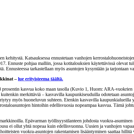
en kehitystä. Katsauksessa ennustetaan vanhojen kerrostalohuoneistoje
 Ennuste pohjaa malliin, jossa kotitalouksien käytettävissä olevat tul
ä. Ennusteessa tarkastellaan myös asuntojen kysyntään ja tarjontaan vaik
rkkinat –
lue erityisteema täältä
.
,8 prosentin kasvua koko maan tasolla (Kuvio 1, Huom: ARA-vuokrien m
at kuitenkin merkittäviä – kasvavilla kaupunkiseuduilla odotetaan asu
 eriytyy myös huoneluvun suhteen. Etenkin kasvavilla kaupunkialueilla
ostaloasuntojen hintoihin edellisvuosia nopeampaa kasvua. Tämä johtu
markkinoilla. Epävarman työllisyystilanteen johdosta vuokra-asuminen o
su ei ollut yhtä nopeaa kuin edellisvuonna. Uusien ja vanhojen vapaar
oitteisten vuokra-asuntojen rakentamisen lisääntyminen saattaa hillitä