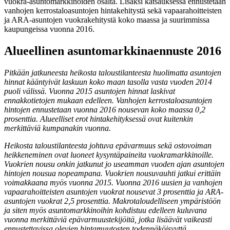
vuokra-asuntomarkkinoiden osalta. Lisäksi katsauksessa ennustetaan
vanhojen kerrostaloasuntojen hintakehitystä sekä vapaarahoitteisten
ja ARA-asuntojen vuokrakehitystä koko maassa ja suurimmissa
kaupungeissa vuonna 2016.
Alueellinen asuntomarkkinaennuste 2016
Pitkään jatkuneesta heikosta taloustilanteesta huolimatta asuntojen
hinnat kääntyivät laskuun koko maan tasolla vasta vuoden 2014
puoli välissä. Vuonna 2015 asuntojen hinnat laskivat
ennakkotietojen mukaan edelleen. Vanhojen kerrostaloasuntojen
hintojen ennustetaan vuonna 2016 nousevan koko maassa 0,2
prosenttia. Alueelliset erot hintakehityksessä ovat kuitenkin
merkittäviä kumpanakin vuonna.
Heikosta taloustilanteesta johtuva epävarmuus sekä ostovoiman
heikkeneminen ovat luoneet kysyntäpaineita vuokramarkkinoille.
Vuokrien nousu onkin jatkunut jo useamman vuoden ajan asuntojen
hintojen nousua nopeampana. Vuokrien nousuvauhti jatkui erittäin
voimakkaana myös vuonna 2015. Vuonna 2016 uusien ja vanhojen
vapaarahoitteisten asuntojen vuokrat nousevat 3 prosenttia ja ARA-
asuntojen vuokrat 2,5 prosenttia. Makrotaloudelliseen ympäristöön
ja siten myös asuntomarkkinoihin kohdistuu edelleen kuluvana
vuonna merkittäviä epävarmuustekijöitä, jotka lisäävät vaikeasti
ennustettavissa olevien hintamuutosten todennäköisyyttä