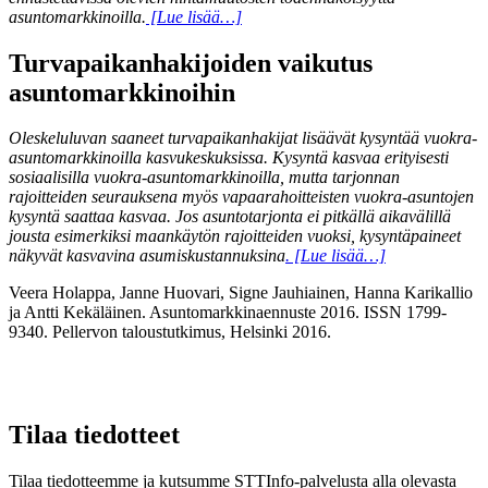
asuntomarkkinoilla.
[Lue lisää…]
Turvapaikanhakijoiden vaikutus
asuntomarkkinoihin
Oleskeluluvan saaneet turvapaikanhakijat lisäävät kysyntää vuokra-
asuntomarkkinoilla kasvukeskuksissa. Kysyntä kasvaa erityisesti
sosiaalisilla vuokra-asuntomarkkinoilla, mutta tarjonnan
rajoitteiden seurauksena myös vapaarahoitteisten vuokra-asuntojen
kysyntä saattaa kasvaa. Jos asuntotarjonta ei pitkällä aikavälillä
jousta esimerkiksi maankäytön rajoitteiden vuoksi, kysyntäpaineet
näkyvät kasvavina asumiskustannuksina
. [Lue lisää…]
Veera Holappa, Janne Huovari, Signe Jauhiainen, Hanna Karikallio
ja Antti Kekäläinen. Asuntomarkkinaennuste 2016. ISSN 1799-
9340. Pellervon taloustutkimus, Helsinki 2016.
Tilaa tiedotteet
Tilaa tiedotteemme ja kutsumme STTInfo-palvelusta alla olevasta