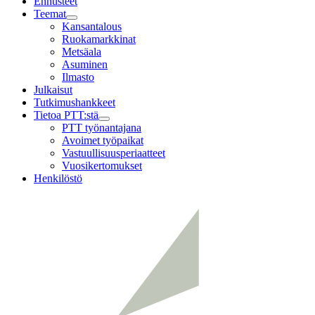
Ennusteet
Teemat
Child
Kansantalous
menu
Ruokamarkkinat
Metsäala
Asuminen
Ilmasto
Julkaisut
Tutkimushankkeet
Tietoa PTT:stä
Child
PTT työnantajana
menu
Avoimet työpaikat
Vastuullisuusperiaatteet
Vuosikertomukset
Henkilöstö