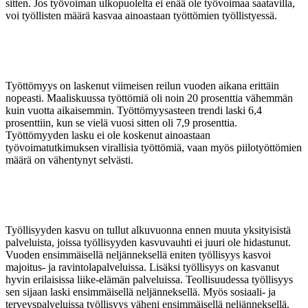
sitten. Jos työvoiman ulkopuolelta ei enää ole työvoimaa saatavilla,
voi työllisten määrä kasvaa ainoastaan työttömien työllistyessä.
Työttömyys on laskenut viimeisen reilun vuoden aikana erittäin
nopeasti. Maaliskuussa työttömiä oli noin 20 prosenttia vähemmän
kuin vuotta aikaisemmin. Työttömyysasteen trendi laski 6,4
prosenttiin, kun se vielä vuosi sitten oli 7,9 prosenttia.
Työttömyyden lasku ei ole koskenut ainoastaan
työvoimatutkimuksen virallisia työttömiä, vaan myös piilotyöttömien
määrä on vähentynyt selvästi.
Työllisyyden kasvu on tullut alkuvuonna ennen muuta yksityisistä
palveluista, joissa työllisyyden kasvuvauhti ei juuri ole hidastunut.
Vuoden ensimmäisellä neljänneksellä eniten työllisyys kasvoi
majoitus- ja ravintolapalveluissa. Lisäksi työllisyys on kasvanut
hyvin erilaisissa liike-elämän palveluissa. Teollisuudessa työllisyys
sen sijaan laski ensimmäisellä neljänneksellä. Myös sosiaali- ja
terveyspalveluissa työllisyys väheni ensimmäisellä neljänneksellä.