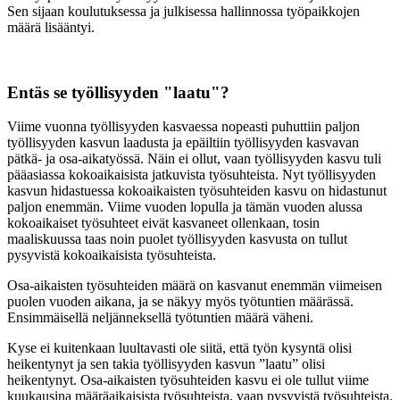
Sen sijaan koulutuksessa ja julkisessa hallinnossa työpaikkojen
määrä lisääntyi.
Entäs se työllisyyden "laatu"?
Viime vuonna työllisyyden kasvaessa nopeasti puhuttiin paljon
työllisyyden kasvun laadusta ja epäiltiin työllisyyden kasvavan
pätkä- ja osa-aikatyössä. Näin ei ollut, vaan työllisyyden kasvu tuli
pääasiassa kokoaikaisista jatkuvista työsuhteista. Nyt työllisyyden
kasvun hidastuessa kokoaikaisten työsuhteiden kasvu on hidastunut
paljon enemmän. Viime vuoden lopulla ja tämän vuoden alussa
kokoaikaiset työsuhteet eivät kasvaneet ollenkaan, tosin
maaliskuussa taas noin puolet työllisyyden kasvusta on tullut
pysyvistä kokoaikaisista työsuhteista.
Osa-aikaisten työsuhteiden määrä on kasvanut enemmän viimeisen
puolen vuoden aikana, ja se näkyy myös työtuntien määrässä.
Ensimmäisellä neljänneksellä työtuntien määrä väheni.
Kyse ei kuitenkaan luultavasti ole siitä, että työn kysyntä olisi
heikentynyt ja sen takia työllisyyden kasvun ”laatu” olisi
heikentynyt. Osa-aikaisten työsuhteiden kasvu ei ole tullut viime
kuukausina määräaikaisista työsuhteista, vaan pysyvistä työsuhteista.