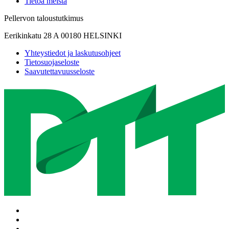
Tietoa meistä
Pellervon taloustutkimus
Eerikinkatu 28 A 00180 HELSINKI
Yhteystiedot ja laskutusohjeet
Tietosuojaseloste
Saavutettavuusseloste