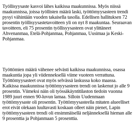
Työllisyysaste kasvoi lähes kaikissa maakunnissa. Myös niissä
maakunnissa, joissa työllisten määrä laski, työttömyysasteen trendi
pysyi vähintään vuoden takaisella tasolla. Edellisen hallituksen 72
prosentin työllisyysastetavoitteen yli on nyt 8 maakuntaa. Seuraavan
tavoitteen, eli 75 prosentin työllisyysasteen ovat ylittäneet
Ahvenanmaa, Etelä-Pohjanmaa, Pohjanmaa, Uusimaa ja Keski-
Pohjanmaa.
Työttömien määrä vähenee selvästi kaikissa maakunnissa, osassa
maakuntia jopa yli viidenneksellä viime vuoteen verrattuna.
Työttömyysasteet ovat myös selvässä laskussa koko maassa.
Kaikissa maakunnissa työttömyysasteen trendi on laskenut jo alle 9
prosentin. Viimeksi näin oli työssäkäyntitilaston tiedoin vuonna
1989 juuri ennen 90-luvun lamaa. Silloin Uudenmaan
työttömyysaste oli prosentin. Työttömyysasteella mitaten alueelliset
erot eivät olekaan luultavasti koskaan olleet näin pienet, Lapin
työttömyysasteen trendi oli ensimmäisellä neljänneksellä hieman alle
9 prosenttia ja Pohjanmaan 5 prosenttia.