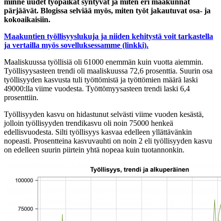
minne uudet työpaikat syntyvät ja miten eri maakunnat
pärjäävät. Blogissa selviää myös, miten työt jakautuvat osa- ja
kokoaikaisiin.
Maakuntien työllisyyslukuja ja niiden kehitystä voit tarkastella
ja vertailla myös sovelluksessamme (linkki).
Maaliskuussa työllisiä oli 61000 enemmän kuin vuotta aiemmin.
Työllisyysasteen trendi oli maaliskuussa 72,6 prosenttia. Suurin osa
työllisyyden kasvusta tuli työttömistä ja työttömien määrä laski
49000:lla viime vuodesta. Työttömyysasteen trendi laski 6,4
prosenttiin.
Työllisyyden kasvu on hidastunut selvästi viime vuoden kesästä,
jolloin työllisyyden trendikasvu oli noin 75000 henkeä
edellisvuodesta. Silti työllisyys kasvaa edelleen yllättävänkin
nopeasti. Prosentteina kasvuvauhti on noin 2 eli työllisyyden kasvu
on edelleen suurin piirtein yhtä nopeaa kuin tuotannonkin.