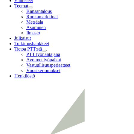
Ennusteet
Teemat
Child
Kansantalous
menu
Ruokamarkkinat
Metsäala
Asuminen
Ilmasto
Julkaisut
Tutkimushankkeet
Tietoa PTT:stä
Child
PTT työnantajana
menu
Avoimet työpaikat
Vastuullisuusperiaatteet
Vuosikertomukset
Henkilöstö