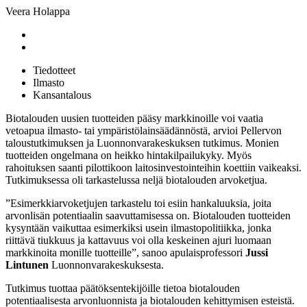
Veera Holappa
Tiedotteet
Ilmasto
Kansantalous
Biotalouden uusien tuotteiden pääsy markkinoille voi vaatia
vetoapua ilmasto- tai ympäristölainsäädännöstä, arvioi Pellervon
taloustutkimuksen ja Luonnonvarakeskuksen tutkimus. Monien
tuotteiden ongelmana on heikko hintakilpailukyky. Myös
rahoituksen saanti pilottikoon laitosinvestointeihin koettiin vaikeaksi.
Tutkimuksessa oli tarkastelussa neljä biotalouden arvoketjua.
”Esimerkkiarvoketjujen tarkastelu toi esiin hankaluuksia, joita
arvonlisän potentiaalin saavuttamisessa on. Biotalouden tuotteiden
kysyntään vaikuttaa esimerkiksi usein ilmastopolitiikka, jonka
riittävä tiukkuus ja kattavuus voi olla keskeinen ajuri luomaan
markkinoita monille tuotteille”, sanoo apulaisprofessori
Jussi
Lintunen
Luonnonvarakeskuksesta.
Tutkimus tuottaa päätöksentekijöille tietoa biotalouden
potentiaalisesta arvonluonnista ja biotalouden kehittymisen esteistä.