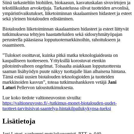
Siinä tarkasteltiin biohiilen, biokaasun, kasvatuskalan sivuvirtojen ja
tekstiilikuidun arvoketjuja. Tarkastelussa olivat tuotteiden arvonlisä,
ympäristövaikutukset, liiketoiminnan skaalaamisen hidasteet ja esteet
sekä yleinen biotalouden edistäminen.
Biotalouden liiketoiminnan skaalaamisen hidasteet ja esteet liittyvät
tutkimuksessa tehtyjen haastatteluiden sekä sidosryhmätyöpajan
perusteella pääasiassa lopputuotemarkkinoihin, rahoitukseen ja
osaamiseen.
”Tulokset osoittavat, kuinka pitkä matka teknologiaideasta on
kaupalliseen tuotteeseen. Yrityksillä korostuvat etenkin
pilotointivaiheen ongelmat. Toisaalta asiakkaan lopputuotteesta
saaman lisähyödyn puute näkyy tuottajalle liian alhaisena hintana.
Tämä estää uusien biotalouden teknologioiden ja tuotteiden
markkinoiden kasvun”, toteaa tutkimushankkeen vetäjä
Jani
Laturi
Pellervon taloustutkimuksesta.
Lue koko tiedote valtioneuvoston sivuilta:
https://valtioneuvosto.fi/-/tutkimus-monet-biotalouden-uudet-
tuotteet-tarvitsisivat-saantelya-hintakilpailukykynsa-tueksi
Lisätietoja
Jani Laturi, vanhempi metsäekonomisti, PTT, p. 040