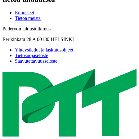
Ennusteet
Tietoa meistä
Pellervon taloustutkimus
Eerikinkatu 28 A 00180 HELSINKI
Yhteystiedot ja laskutusohjeet
Tietosuojaseloste
Saavutettavuusseloste