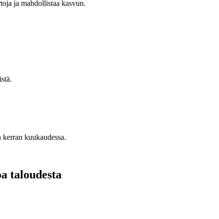
irtoja ja mahdollistaa kasvun.
stä.
n kerran kuukaudessa.
oa taloudesta