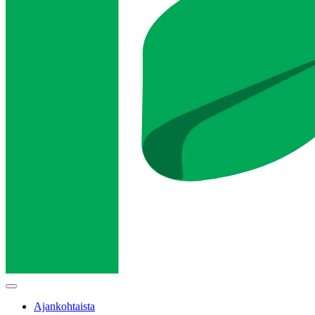
Main
menu
Ajankohtaista