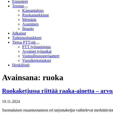
Ennusteet
Teemat
Child
Kansantalous
menu
Ruokamarkkinat
Metsäala
Asuminen
Ilmasto
Julkaisut
Tutkimushankkeet
Tietoa PTT:stä
Child
PTT työnantajana
menu
Avoimet työpaikat
Vastuullisuusperiaatteet
Vuosikertomukset
Henkilöstö
Avainsana:
ruoka
Ruokaketjussa riittää raaka-ainetta – arvoa 
19.11.2024
Suomalaisen ruuantuotannon eri tarjontaketjut vaihtelevat merkittäväs