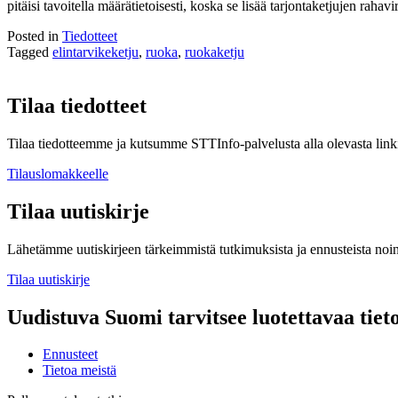
pitäisi tavoitella määrätietoisesti, koska se lisää tarjontaketjujen rahav
Posted in
Tiedotteet
Tagged
elintarvikeketju
,
ruoka
,
ruokaketju
Tilaa tiedotteet
Tilaa tiedotteemme ja kutsumme STTInfo-palvelusta alla olevasta linki
Tilauslomakkeelle
Tilaa uutiskirje
Lähetämme uutiskirjeen tärkeimmistä tutkimuksista ja ennusteista noi
Tilaa uutiskirje
Uudistuva Suomi tarvitsee luotettavaa tiet
Ennusteet
Tietoa meistä