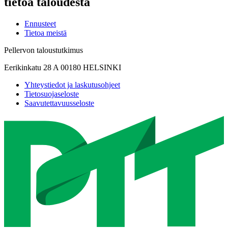
tietoa taloudesta
Ennusteet
Tietoa meistä
Pellervon taloustutkimus
Eerikinkatu 28 A 00180 HELSINKI
Yhteystiedot ja laskutusohjeet
Tietosuojaseloste
Saavutettavuusseloste