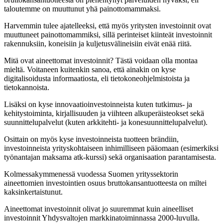
taloutemme on muuttunut yhä painottomammaksi.
Harvemmin tulee ajatelleeksi, että myös yritysten investoinnit ovat
muuttuneet painottomammiksi, sillä perinteiset kiinteät investoinnit
rakennuksiin, koneisiin ja kuljetusvälineisiin eivät enää riitä.
Mitä ovat aineettomat investoinnit? Tästä voidaan olla montaa
mieltä. Voitaneen kuitenkin sanoa, että ainakin on kyse
digitalisoidusta informaatiosta, eli tietokoneohjelmistoista ja
tietokannoista.
Lisäksi on kyse innovaatioinvestoinneista kuten tutkimus- ja
kehitystoiminta, kirjallisuuden ja viihteen alkuperäisteokset sekä
suunnittelupalvelut (kuten arkkitehti- ja konesuunnittelupalvelut).
Osittain on myös kyse investoinneista tuotteen brändiin,
investoinneista yrityskohtaiseen inhimilliseen pääomaan (esimerkiksi
työnantajan maksama atk-kurssi) sekä organisaation parantamisesta.
Kolmessakymmenessä vuodessa Suomen yrityssektorin
aineettomien investointien osuus bruttokansantuotteesta on miltei
kaksinkertaistunut.
Aineettomat investoinnit olivat jo suuremmat kuin aineelliset
investoinnit Yhdysvaltojen markkinatoiminnassa 2000-luvulla.