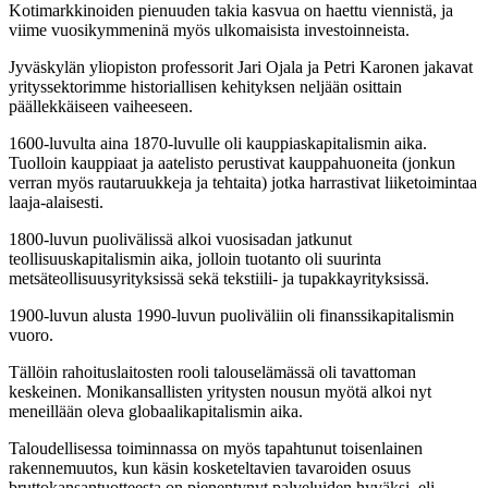
Kotimarkkinoiden pienuuden takia kasvua on haettu viennistä, ja
viime vuosikymmeninä myös ulkomaisista investoinneista.
Jyväskylän yliopiston professorit Jari Ojala ja Petri Karonen jakavat
yrityssektorimme historiallisen kehityksen neljään osittain
päällekkäiseen vaiheeseen.
1600-luvulta aina 1870-luvulle oli kauppiaskapitalismin aika.
Tuolloin kauppiaat ja aatelisto perustivat kauppahuoneita (jonkun
verran myös rautaruukkeja ja tehtaita) jotka harrastivat liiketoimintaa
laaja-alaisesti.
1800-luvun puolivälissä alkoi vuosisadan jatkunut
teollisuuskapitalismin aika, jolloin tuotanto oli suurinta
metsäteollisuusyrityksissä sekä tekstiili- ja tupakkayrityksissä.
1900-luvun alusta 1990-luvun puoliväliin oli finanssikapitalismin
vuoro.
Tällöin rahoituslaitosten rooli talouselämässä oli tavattoman
keskeinen. Monikansallisten yritysten nousun myötä alkoi nyt
meneillään oleva globaalikapitalismin aika.
Taloudellisessa toiminnassa on myös tapahtunut toisenlainen
rakennemuutos, kun käsin kosketeltavien tavaroiden osuus
bruttokansantuotteesta on pienentynyt palveluiden hyväksi, eli