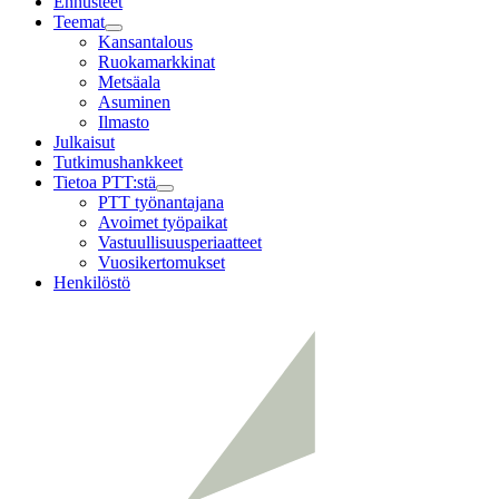
Ennusteet
Teemat
Child
Kansantalous
menu
Ruokamarkkinat
Metsäala
Asuminen
Ilmasto
Julkaisut
Tutkimushankkeet
Tietoa PTT:stä
Child
PTT työnantajana
menu
Avoimet työpaikat
Vastuullisuusperiaatteet
Vuosikertomukset
Henkilöstö