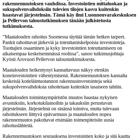
rakennemuutoksen vauhdissa. Investointien mittaluokan ja
sukupolvenvaihdoksiin tulevien tilojen kasvu kuitenkin
haastavat järjestelmän. Tämä käy ilmi Luonnonvarakeskuksen
ja Pellervon taloustutkimuksen tänään julkistetusta
tutkimuksesta.
”Maatalouden rahoitus Suomessa täyttää tämän hetken tarpeet.
Pankit rahoittavat järkeviä ja toteuttamiskelpoisia investointeja.
Tuottajien osaaminen ja kyky investointien toteuttamiseen on
aikaisempaa keskeisemmässä roolissa”, sanoo tutkimusjohtaja
Kyösti Arovuori Pellervon taloustutkimuksesta.
Maatalouden heikentynyt kannattavuus näkyy etenkin
koneinvestointien vähentymisenä. Rakennemuutoksen kannalta
keskeisiä kotieläintuotannon rakennusinvestointeja sekä
sukupolvenvaihdoksia rahoitetaan kuitenkin tasaiseen tahtiin.
Maatalouden toimintaympäristön muutos haastaa nykyisen
avustuksiin, korkotukilainoihin ja takauksiin perustuvan
järjestelmän. Järjestelmä on sinänsä toimiva, mutta tulevaan
rahoitukseen liittyvä epävarmuus ja maatalouden nopea
rakennemuutos pakottavat etsimään toimenpiteisiin uusia
rahoituslähteitä.
Rakennemuutoksen seurauksena investointien koko ja sitä kautta