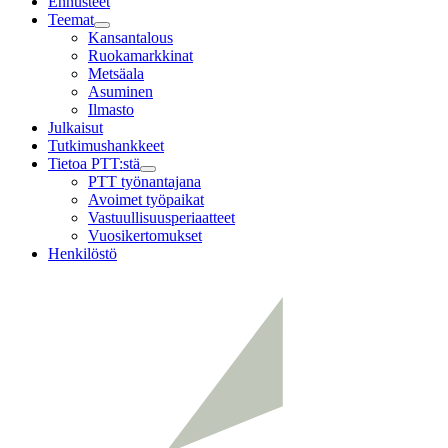
Ennusteet
Teemat
Child
Kansantalous
menu
Ruokamarkkinat
Metsäala
Asuminen
Ilmasto
Julkaisut
Tutkimushankkeet
Tietoa PTT:stä
Child
PTT työnantajana
menu
Avoimet työpaikat
Vastuullisuusperiaatteet
Vuosikertomukset
Henkilöstö