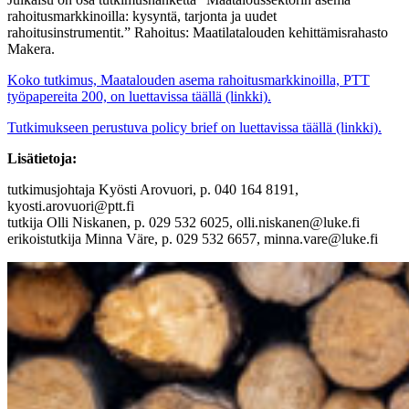
rahoitusmarkkinoilla: kysyntä, tarjonta ja uudet
rahoitusinstrumentit.” Rahoitus: Maatilatalouden kehittämisrahasto
Makera.
Koko tutkimus, Maatalouden asema rahoitusmarkkinoilla, PTT
työpapereita 200, on luettavissa täällä (linkki).
Tutkimukseen perustuva policy brief on luettavissa täällä (linkki).
Lisätietoja:
tutkimusjohtaja Kyösti Arovuori, p. 040 164 8191,
kyosti.arovuori@ptt.fi
tutkija Olli Niskanen, p. 029 532 6025, olli.niskanen@luke.fi
erikoistutkija Minna Väre, p. 029 532 6657, minna.vare@luke.fi