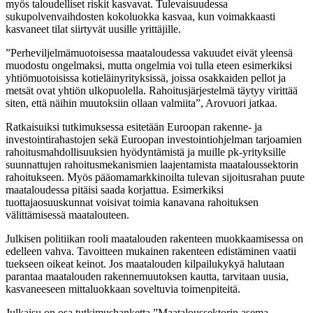
myös taloudelliset riskit kasvavat. Tulevaisuudessa
sukupolvenvaihdosten kokoluokka kasvaa, kun voimakkaasti
kasvaneet tilat siirtyvät uusille yrittäjille.
”Perheviljelmämuotoisessa maataloudessa vakuudet eivät yleensä
muodostu ongelmaksi, mutta ongelmia voi tulla eteen esimerkiksi
yhtiömuotoisissa kotieläinyrityksissä, joissa osakkaiden pellot ja
metsät ovat yhtiön ulkopuolella. Rahoitusjärjestelmä täytyy virittää
siten, että näihin muutoksiin ollaan valmiita”, Arovuori jatkaa.
Ratkaisuiksi tutkimuksessa esitetään Euroopan rakenne- ja
investointirahastojen sekä Euroopan investointiohjelman tarjoamien
rahoitusmahdollisuuksien hyödyntämistä ja muille pk-yrityksille
suunnattujen rahoitusmekanismien laajentamista maataloussektorin
rahoitukseen. Myös pääomamarkkinoilta tulevan sijoitusrahan puute
maataloudessa pitäisi saada korjattua. Esimerkiksi
tuottajaosuuskunnat voisivat toimia kanavana rahoituksen
välittämisessä maatalouteen.
Julkisen politiikan rooli maatalouden rakenteen muokkaamisessa on
edelleen vahva. Tavoitteen mukainen rakenteen edistäminen vaatii
tuekseen oikeat keinot. Jos maatalouden kilpailukykyä halutaan
parantaa maatalouden rakennemuutoksen kautta, tarvitaan uusia,
kasvaneeseen mittaluokkaan soveltuvia toimenpiteitä.
Julkaisu on osa tutkimushanketta ”Maataloussektorin asema