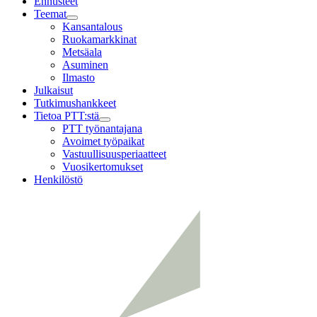
Ennusteet
Teemat
Child
Kansantalous
menu
Ruokamarkkinat
Metsäala
Asuminen
Ilmasto
Julkaisut
Tutkimushankkeet
Tietoa PTT:stä
Child
PTT työnantajana
menu
Avoimet työpaikat
Vastuullisuusperiaatteet
Vuosikertomukset
Henkilöstö