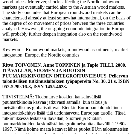
wood prices. Moreover, shocks affecting the Nordic pulpwood
markets get eventually carried also to the Austrian wood markets.
The study concludes that European roundwood markets can be
characterised already at least somewhat international, on the basis of
the degree of co-movement of prices between the three countries
analysed. However, the on-going economic integration in Europe
will probably further deepen integration also on the roundwood
markets.
Key words: Roundwood markets, roundwood assortments, market
integration, Europe, the Nordic countries
Ritva TOIVONEN, Anne TOPPINEN ja Tapio TILLI. 2000.
ITÄVALLAN, SUOMEN JA RUOTSIN
PUUMARKKINOIDEN INTEGROITUNEISUUS. Pellervon
taloudellisen tutkimuslaitoksen työpapereita No. 30. 21 s. ISBN
952-5299-16-3, ISSN 1455-4623.
TIIVISTELMÄ: Tiedontarve koskien kansainvälisiä
puumarkkinoita kasvaa jatkuvasti samalla, kun talous ja
metsäteollisuus globalisoituvat. Etenkin Euroopan taloudellinen
integraatiokehitys lisää tätä tiedontarvetta Euroopan tasolla. Tässä
tutkimuksessa testataan Itävallan, Suomen ja Ruotsin
puumarkkinoiden keskinäistä integroituneisuutta aikavälillä 1980-
1997. Nämä kolme maata kattavat lähes puolet EU:n talousmetsien