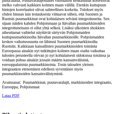
pinta-alasta. Puutavaralajeittaiset vuositason keskihinnat korreloivat
melko vahvasti kaikkien kolmen maan välillä. Etenkin kuitupuun
hintojen korrelaatiot olivat suhteellisen korkeita. Tulokset myös
yhden hinnan lain testauksesta viittaavat siihen, että Suomen ja
Ruotsin puumarkkinat ovat kohtalaisen selvästi integroituneita. Sen
sijaan näiden kahden Pohjoismaan ja Itävallan puumarkkinoiden
integroituneisuus ei ollut yhtä selkeä. Lisäksi ulkoisten shokkien
aiheuttamat vaihtelut näyttävät siirtyvän Pohjoismaiden
kuitupuumarkkinoilta Itävallan puumarkkinoille. Pohjoismaiden
kesken vaikutussuunta on lähinnä Suomen puumarkkinoilta
Ruotsiin. Kaikkiaan kansallisten puumarkkinoiden toiminta
Euroopassa ainakin nyt tutkittujen kolmen maan osalta vaikuttaa
tulosten perusteella olevan jo nyt kohtalaisesti sidoksissa toisiinsa ja
voidaan puhua ainakin jossain määrin kansainvälisistä,
eurooppalaisista puumarkkinoista. Tosin talouden yleisen
integraation eteneminen edelleen syventänee myös
puumarkkinoiden kansainvälistymistä.
Avainsanat: Puumarkkinat, puutavaralajit, markkinoiden integraatio,
Eurooppa, Pohjoismaat
Lataa PDF