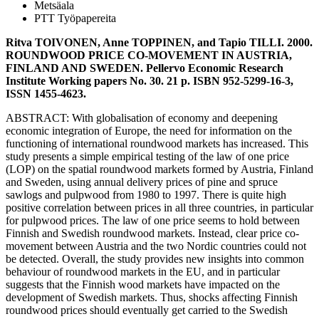
Metsäala
PTT Työpapereita
Ritva TOIVONEN, Anne TOPPINEN, and Tapio TILLI. 2000.
ROUNDWOOD PRICE CO-MOVEMENT IN AUSTRIA,
FINLAND AND SWEDEN. Pellervo Economic Research
Institute Working papers No. 30. 21 p. ISBN 952-5299-16-3,
ISSN 1455-4623.
ABSTRACT: With globalisation of economy and deepening
economic integration of Europe, the need for information on the
functioning of international roundwood markets has increased. This
study presents a simple empirical testing of the law of one price
(LOP) on the spatial roundwood markets formed by Austria, Finland
and Sweden, using annual delivery prices of pine and spruce
sawlogs and pulpwood from 1980 to 1997. There is quite high
positive correlation between prices in all three countries, in particular
for pulpwood prices. The law of one price seems to hold between
Finnish and Swedish roundwood markets. Instead, clear price co-
movement between Austria and the two Nordic countries could not
be detected. Overall, the study provides new insights into common
behaviour of roundwood markets in the EU, and in particular
suggests that the Finnish wood markets have impacted on the
development of Swedish markets. Thus, shocks affecting Finnish
roundwood prices should eventually get carried to the Swedish