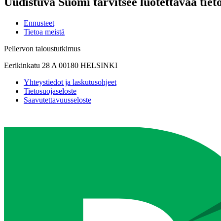
Uudistuva Suomi tarvitsee luotettavaa tiet
Ennusteet
Tietoa meistä
Pellervon taloustutkimus
Eerikinkatu 28 A 00180 HELSINKI
Yhteystiedot ja laskutusohjeet
Tietosuojaseloste
Saavutettavuusseloste