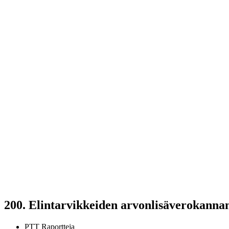
200.
Elintarvikkeiden arvonlisäverokannan
PTT Raportteja