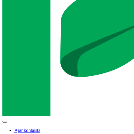
Main
menu
Ajankohtaista