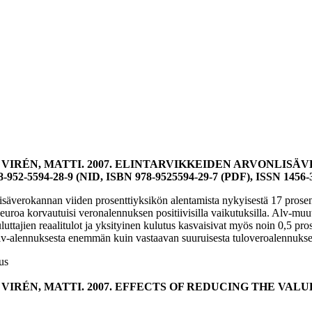
– VIRÉN, MATTI. 2007. ELINTARVIKKEIDEN ARVONLISÄ
N 978-952-5594-28-9 (NID, ISBN 978-9525594-29-7 (PDF), ISSN 145
isäverokannan viiden prosenttiyksikön alentamista nykyisestä 17 prosent
uroa korvautuisi veronalennuksen positiivisilla vaikutuksilla. Alv-muut
luttajien reaalitulot ja yksityinen kulutus kasvaisivat myös noin 0,5 pro
i alv-alennuksesta enemmän kuin vastaavan suuruisesta tuloveroalennukse
nus
VIRÉN, MATTI. 2007. EFFECTS OF REDUCING THE VALUE