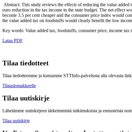
Abstract: This study reviews the effects of reducing the value added 
euro reduction in the tax income in the state budget. The net effect
become 3.5 per cent cheaper and the consumer price index would come
the value added tax on foodstuffs would clearly benefit the low inco
Key words: Value added tax, foodstuffs, consumer price, income tax 
Lataa PDF
Tilaa tiedotteet
Tilaa tiedotteemme ja kutsumme STTInfo-palvelusta alla olevasta linki
Tilauslomakkeelle
Tilaa uutiskirje
Lähetämme uutiskirjeen tärkeimmistä tutkimuksista ja ennusteista noi
Tilaa uutiskirje