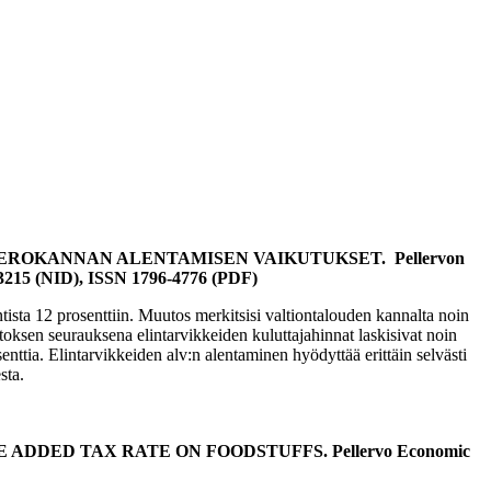
VEROKANNAN ALENTAMISEN VAIKUTUKSET. Pellervon
6-3215 (NID), ISSN 1796-4776 (PDF)
ista 12 prosenttiin. Muutos merkitsisi valtiontalouden kannalta noin
oksen seurauksena elintarvikkeiden kuluttajahinnat laskisivat noin
senttia. Elintarvikkeiden alv:n alentaminen hyödyttää erittäin selvästi
sta.
 ADDED TAX RATE ON FOODSTUFFS. Pellervo Economic