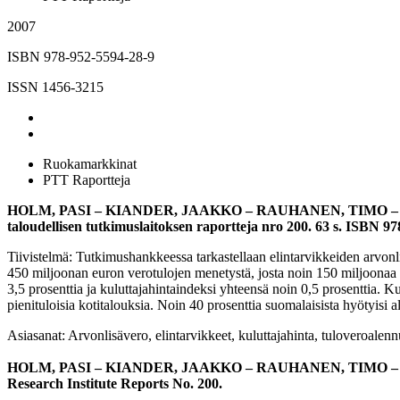
2007
ISBN 978-952-5594-28-9
ISSN 1456-3215
Ruokamarkkinat
PTT Raportteja
HOLM, PASI – KIANDER, JAAKKO – RAUHANEN, TIMO 
taloudellisen tutkimuslaitoksen raportteja nro 200. 63 s. ISB
Tiivistelmä: Tutkimushankkeessa tarkastellaan elintarvikkeiden arvonl
450 miljoonan euron verotulojen menetystä, josta noin 150 miljoonaa e
3,5 prosenttia ja kuluttajahintaindeksi yhteensä noin 0,5 prosenttia. Ku
pienituloisia kotitalouksia. Noin 40 prosenttia suomalaisista hyötyis
Asiasanat: Arvonlisävero, elintarvikkeet, kuluttajahinta, tuloveroalen
HOLM, PASI – KIANDER, JAAKKO – RAUHANEN, TIMO – 
Research Institute Reports No. 200.