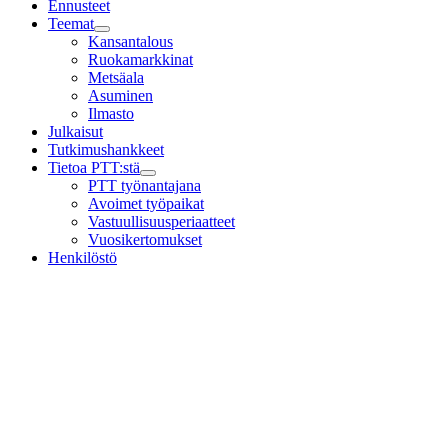
Ennusteet
Teemat
Child
Kansantalous
menu
Ruokamarkkinat
Metsäala
Asuminen
Ilmasto
Julkaisut
Tutkimushankkeet
Tietoa PTT:stä
Child
PTT työnantajana
menu
Avoimet työpaikat
Vastuullisuusperiaatteet
Vuosikertomukset
Henkilöstö