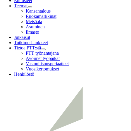
Ennusteet
Teemat
Child
Kansantalous
menu
Ruokamarkkinat
Metsäala
Asuminen
Ilmasto
Julkaisut
Tutkimushankkeet
Tietoa PTT:stä
Child
PTT työnantajana
menu
Avoimet työpaikat
Vastuullisuusperiaatteet
Vuosikertomukset
Henkilöstö