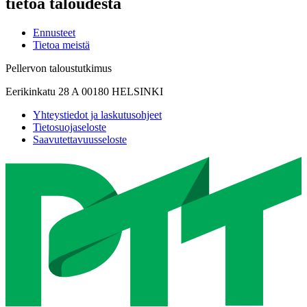
tietoa taloudesta
Ennusteet
Tietoa meistä
Pellervon taloustutkimus
Eerikinkatu 28 A 00180 HELSINKI
Yhteystiedot ja laskutusohjeet
Tietosuojaseloste
Saavutettavuusseloste