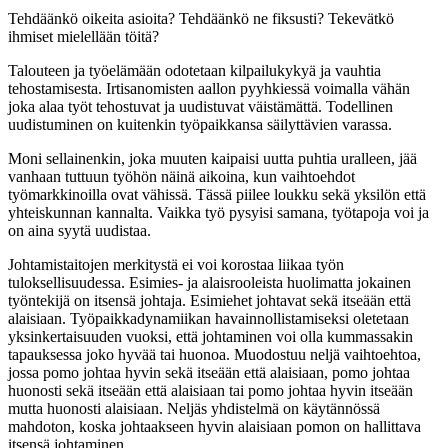
Tehdäänkö oikeita asioita? Tehdäänkö ne fiksusti? Tekevätkö
ihmiset mielellään töitä?
Talouteen ja työelämään odotetaan kilpailukykyä ja vauhtia
tehostamisesta. Irtisanomisten aallon pyyhkiessä voimalla vähän
joka alaa työt tehostuvat ja uudistuvat väistämättä. Todellinen
uudistuminen on kuitenkin työpaikkansa säilyttävien varassa.
Moni sellainenkin, joka muuten kaipaisi uutta puhtia uralleen, jää
vanhaan tuttuun työhön näinä aikoina, kun vaihtoehdot
työmarkkinoilla ovat vähissä. Tässä piilee loukku sekä yksilön että
yhteiskunnan kannalta. Vaikka työ pysyisi samana, työtapoja voi ja
on aina syytä uudistaa.
Johtamistaitojen merkitystä ei voi korostaa liikaa työn
tuloksellisuudessa. Esimies- ja alaisrooleista huolimatta jokainen
työntekijä on itsensä johtaja. Esimiehet johtavat sekä itseään että
alaisiaan. Työpaikkadynamiikan havainnollistamiseksi oletetaan
yksinkertaisuuden vuoksi, että johtaminen voi olla kummassakin
tapauksessa joko hyvää tai huonoa. Muodostuu neljä vaihtoehtoa,
jossa pomo johtaa hyvin sekä itseään että alaisiaan, pomo johtaa
huonosti sekä itseään että alaisiaan tai pomo johtaa hyvin itseään
mutta huonosti alaisiaan. Neljäs yhdistelmä on käytännössä
mahdoton, koska johtaakseen hyvin alaisiaan pomon on hallittava
itsensä johtaminen.