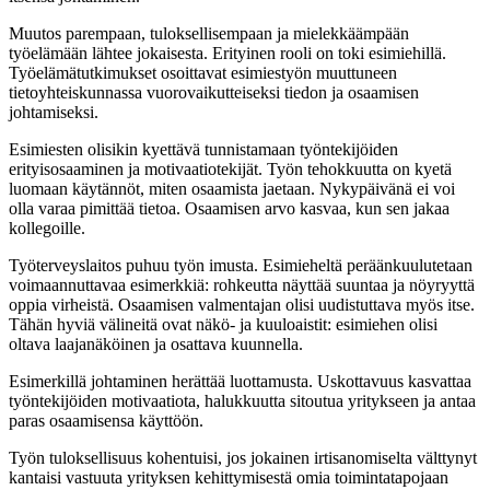
Muutos parempaan, tuloksellisempaan ja mielekkäämpään
työelämään lähtee jokaisesta. Erityinen rooli on toki esimiehillä.
Työelämätutkimukset osoittavat esimiestyön muuttuneen
tietoyhteiskunnassa vuorovaikutteiseksi tiedon ja osaamisen
johtamiseksi.
Esimiesten olisikin kyettävä tunnistamaan työntekijöiden
erityisosaaminen ja motivaatiotekijät. Työn tehokkuutta on kyetä
luomaan käytännöt, miten osaamista jaetaan. Nykypäivänä ei voi
olla varaa pimittää tietoa. Osaamisen arvo kasvaa, kun sen jakaa
kollegoille.
Työterveyslaitos puhuu työn imusta. Esimieheltä peräänkuulutetaan
voimaannuttavaa esimerkkiä: rohkeutta näyttää suuntaa ja nöyryyttä
oppia virheistä. Osaamisen valmentajan olisi uudistuttava myös itse.
Tähän hyviä välineitä ovat näkö- ja kuuloaistit: esimiehen olisi
oltava laajanäköinen ja osattava kuunnella.
Esimerkillä johtaminen herättää luottamusta. Uskottavuus kasvattaa
työntekijöiden motivaatiota, halukkuutta sitoutua yritykseen ja antaa
paras osaamisensa käyttöön.
Työn tuloksellisuus kohentuisi, jos jokainen irtisanomiselta välttynyt
kantaisi vastuuta yrityksen kehittymisestä omia toimintatapojaan