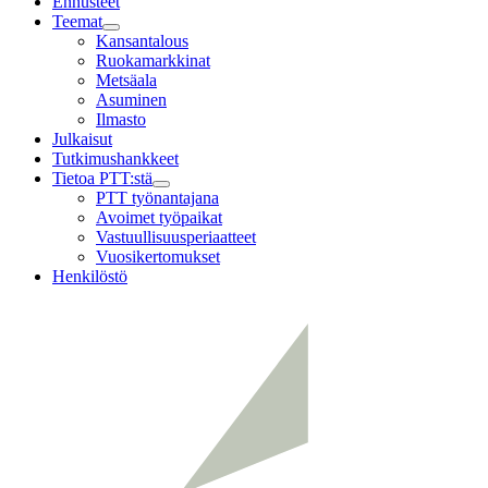
Ennusteet
Teemat
Child
Kansantalous
menu
Ruokamarkkinat
Metsäala
Asuminen
Ilmasto
Julkaisut
Tutkimushankkeet
Tietoa PTT:stä
Child
PTT työnantajana
menu
Avoimet työpaikat
Vastuullisuusperiaatteet
Vuosikertomukset
Henkilöstö