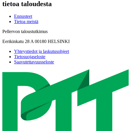
tietoa taloudesta
Ennusteet
Tietoa meistä
Pellervon taloustutkimus
Eerikinkatu 28 A 00180 HELSINKI
Yhteystiedot ja laskutusohjeet
Tietosuojaseloste
Saavutettavuusseloste