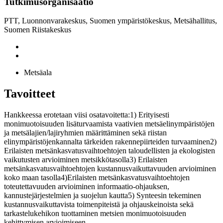
Tutkimusorganisaatio
PTT, Luonnonvarakeskus, Suomen ympäristökeskus, Metsähallitus,
Suomen Riistakeskus
Metsäala
Tavoitteet
Hankkeessa erotetaan viisi osatavoitetta:1) Erityisesti
monimuotoisuuden lisäturvaamista vaativien metsäelinympäristöjen
ja metsälajien/lajiryhmien määrittäminen sekä riistan
elinympäristöjenkannalta tärkeiden rakennepiirteiden turvaaminen2)
Erilaisten metsänkasvatusvaihtoehtojen taloudellisten ja ekologisten
vaikutusten arvioiminen metsikkötasolla3) Erilaisten
metsänkasvatusvaihtoehtojen kustannusvaikuttavuuden arvioiminen
koko maan tasolla4)Erilaisten metsänkasvatusvaihtoehtojen
toteutettavuuden arvioiminen informaatio-ohjauksen,
kannustejärjestelmien ja suojelun kautta5) Synteesin tekeminen
kustannusvaikuttavista toimenpiteistä ja ohjauskeinoista sekä
tarkastelukehikon tuottaminen metsien monimuotoisuuden
kehittymisen arvioimiseen