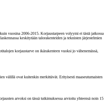
kuin vuosina 2006-2015. Korjaustarpeen volyymi ei tästä jatkossa
askennassa keskitytään talorakenteiden ja teknisten järjestelmien
titalojen korjaustarve on ikärakenteen vuoksi jo vähenemässä,
en välillä ovat kuitenkin merkittävät. Erityisesti maaseutumaisten
 korjausten arvoksi on tässä tutkimuksessa arvioitu yhteensä noin 15