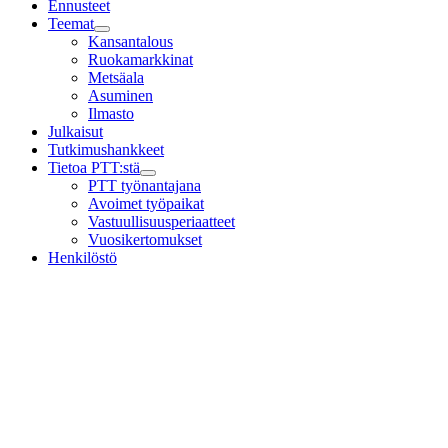
Ennusteet
Teemat
Child
Kansantalous
menu
Ruokamarkkinat
Metsäala
Asuminen
Ilmasto
Julkaisut
Tutkimushankkeet
Tietoa PTT:stä
Child
PTT työnantajana
menu
Avoimet työpaikat
Vastuullisuusperiaatteet
Vuosikertomukset
Henkilöstö