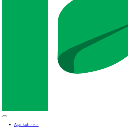
Main
menu
Ajankohtaista