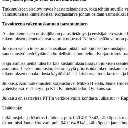
Tutkimukseen sisältyy myös haastatteluaineisto, joka tehtiin suurille vu
valmistuneissa kiinteistöissä. Korjaustarve johtuu osittain esimerkiksi k
Tavoitteena rakennuskannan parantaminen
Asuinrakennusten omistajilla on paras tietämys ja ensisijainen vastuu 
rakennuksen pienet alkavat vauriot nopeasti. Näin vältetään vaurion 
Julkisen vallan tulee omalta osaltaan pitää huoli kiinteistön omistajie
saneeraustyön edellyttämän huolellisin suunnittelun. Korjaustoimin-na
Haja-asutusalueilla tulisi harkita kustannuksia lisäävän julkisen säänt
asuntona. Lisäksi muutostarpeet on syytä priorisoida rakennuskannan tav
rakennuksen ennakoidusta käyttöiästä. Tällaisia ovat mm. kosteus‐ ja
Julkaisu: Asuinrakennusten korjaustarve. Mikko Hietala, Janne Huova
yhteistyössä VTT Oy:n ja KTI Kiinteistötiedon Oy: kans-sa.
Julkaisu on saatavissa PTT:n verkkosivuilta kohdasta Julkaisut -> Rap
Lisätietoja:
tutkimusjohtaja Markus Lahtinen, puh. 050 491 3842, sähköposti: mar
ekonomisti Janne Huovari, puh. 040 164 8141 , sähköposti: janne.huo