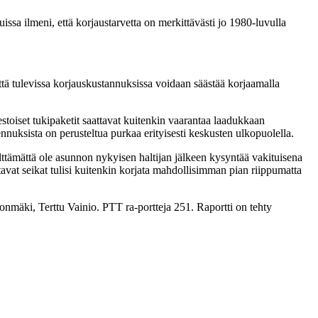
uissa ilmeni, että korjaustarvetta on merkittävästi jo 1980-luvulla
että tulevissa korjauskustannuksissa voidaan säästää korjaamalla
estoiset tukipaketit saattavat kuitenkin vaarantaa laadukkaan
nuksista on perusteltua purkaa erityisesti keskusten ulkopuolella.
välttämättä ole asunnon nykyisen haltijan jälkeen kysyntää vakituisena
tavat seikat tulisi kuitenkin korjata mahdollisimman pian riippumatta
mäki, Terttu Vainio. PTT ra-portteja 251. Raportti on tehty