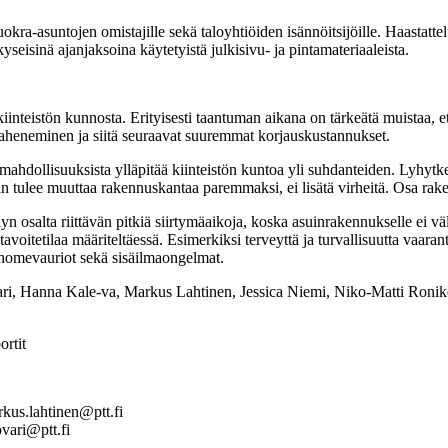
okra-asuntojen omistajille sekä taloyhtiöiden isännöitsijöille. Haastattel
yseisinä ajanjaksoina käytetyistä julkisivu- ja pintamateriaaleista.
kiinteistön kunnosta. Erityisesti taantuman aikana on tärkeätä muistaa, 
paheneminen ja siitä seuraavat suuremmat korjauskustannukset.
n mahdollisuuksista ylläpitää kiinteistön kuntoa yli suhdanteiden. Lyhytk
n tulee muuttaa rakennuskantaa paremmaksi, ei lisätä virheitä. Osa raken
elyn osalta riittävän pitkiä siirtymäaikoja, koska asuinrakennukselle ei 
oitetilaa määriteltäessä. Esimerkiksi terveyttä ja turvallisuutta vaaran
 homevauriot sekä sisäilmaongelmat.
ri, Hanna Kale-va, Markus Lahtinen, Jessica Niemi, Niko-Matti Ronikon
ortit
kus.lahtinen@ptt.fi
vari@ptt.fi