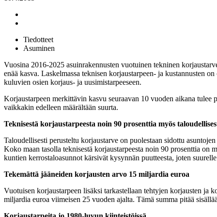
Tiedotteet
Asuminen
Vuosina 2016-2025 asuinrakennusten vuotuinen tekninen korjaustarve 
enää kasva. Laskelmassa teknisen korjaustarpeen- ja kustannusten on o
kuluvien osien korjaus- ja uusimistarpeeseen.
Korjaustarpeen merkittävin kasvu seuraavan 10 vuoden aikana tulee p
vaikkakin edelleen määrältään suurta.
Teknisestä korjaustarpeesta noin 90 prosenttia myös taloudellises
Taloudellisesti perusteltu korjaustarve on puolestaan sidottu asuntoje
Koko maan tasolla teknisestä korjaustarpeesta noin 90 prosenttia on my
kuntien kerrostaloasunnot kärsivät kysynnän puutteesta, joten suurelle o
Tekemättä jääneiden korjausten arvo 15 miljardia euroa
Vuotuisen korjaustarpeen lisäksi tarkastellaan tehtyjen korjausten ja k
miljardia euroa viimeisen 25 vuoden ajalta. Tämä summa pitää sisällä
Korjaustarpeita jo 1980-luvun kiinteistöissä