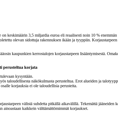
on keskimäärin 3,5 miljardia euroa eli reaalisesti noin 10 % enemmän 
letettu olevan sidottuja rakennuksen ikään ja tyyppiin. Korjaustarpeen l
ääosin kaupunkien kerrostalojen korjaustarpeen lisääntymisestä. Omako
ti perusteltua korjata
n tulevaan kysyntään.
ös taloudellisesta näkökulmasta perusteltua. Erot alueiden ja talotyyppi
salle korjauksia ei ole taloudellisia perusteita.
orjaustarpeen välistä suhdetta pitkällä aikavälillä. Tekemättä jääneiden
än ainoastaan kaikkein välttämättömimmät korjaukset.