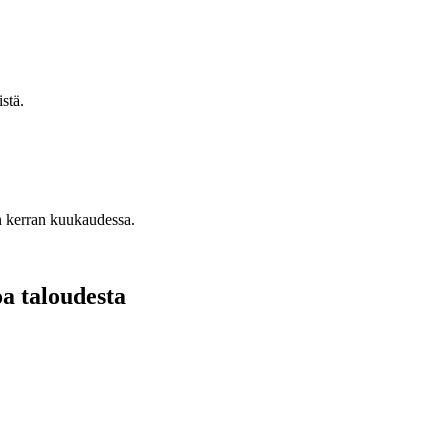
stä.
n kerran kuukaudessa.
oa taloudesta