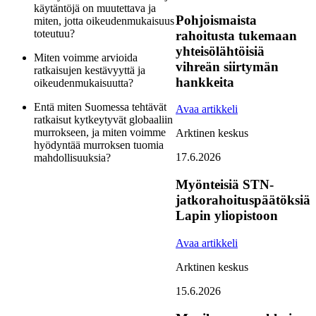
käytäntöjä on muutettava ja
Pohjoismaista
miten, jotta oikeudenmukaisuus
toteutuu?
rahoitusta tukemaan
yhteisölähtöisiä
Miten voimme arvioida
vihreän siirtymän
ratkaisujen kestävyyttä ja
hankkeita
oikeudenmukaisuutta?
Entä miten Suomessa tehtävät
Avaa artikkeli
ratkaisut kytkeytyvät globaaliin
murrokseen, ja miten voimme
Arktinen keskus
hyödyntää murroksen tuomia
17.6.2026
mahdollisuuksia?
Myönteisiä STN-
jatkorahoituspäätöksiä
Lapin yliopistoon
Avaa artikkeli
Arktinen keskus
15.6.2026