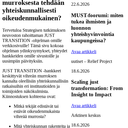
murroksesta tehdään
22.6.2026
yhteiskunnallisesti
MUST-foorumi: miten
oikeudenmukainen?
tukea ihmisten ja
luonnon
Tervetuloa Strategisen tutkimuksen
yhteishyvinvointia
neuvoston rahoittaman JUST
kaupungeissa?
TRANSITION -ohjelman omille
verkkosivuille! Tämä sivu kokoaa
ohjelman ydinkysymykset, yhteydet
Avaa artikkeli
hankkeiden omille sivustoille ja
uusimpiin päivityksiin.
uutiset – Relief Project
JUST TRANSITION -hankkeet
18.6.2026
keskittyvät vihreän murroksen
kannalta oleellisiin yhteiskunnallisiin
Scaling just
ratkaisuihin eri instituutioiden ja
transformation: From
toimijoiden näkökulmista.
Insight to Impact
Kiinnostuksen kohteena ovat:
Avaa artikkeli
Mitkä tekijät edistävät tai
estävät oikeudenmukaista
Arktinen keskus
vihreää murrosta?
18.6.2026
Mitä yhteiskunnan rakenteita ja