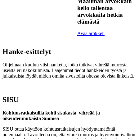
Maailman arvokkain
kello tallentaa
arvokkaita hetkiä
elämästä
Avaa artikkeli
Hanke-esittelyt
Ohjelmaan kuuluu viisi hanketta, jotka tutkivat vihreää murrosta
useista eri näkökulmista. Laajemmat tiedot hankkeiden työstä ja
julkaisuista löydät niiden omilta sivustoilta ohessa olevista linkeistä.
SISU
Kohtuusratkaisuilla kohti sisukasta, vihreää ja
oikeudenmukaista Suomea
SISU ottaa käyttöön kohtuusratkaisujen hyödyntämätöntä
potentiaalia. Tavoitteena on, että vihreä murros ja hyvinvointivaltion