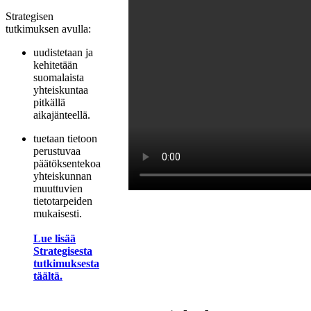
Strategisen
tutkimuksen avulla:
uudistetaan ja
kehitetään
suomalaista
yhteiskuntaa
pitkällä
aikajänteellä.
tuetaan tietoon
perustuvaa
päätöksentekoa
yhteiskunnan
muuttuvien
tietotarpeiden
mukaisesti.
Lue lisää
Strategisesta
tutkimuksesta
täältä.