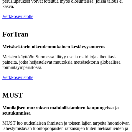
peruslupaukset voivat toteutua myös olosuhteissa, joissa talous ei
kasva.
Verkkosivustolle
ForTran
Metsäsektorin oikeudenmukainen kestävyysmurros
Metsien käyttöön Suomessa liittyy useita ristiriitoja aiheuttavia
paineita, jotka heijastelevat muutoksia metsäsektorin globaalissa
toimintaympäristössä.
Verkkosivustolle
MUST
Monilajisen murroksen mahdollistaminen kaupungeissa ja
seutukunnissa
MUST luo uudenlaisen ihmisten ja toisten lajien tarpeita huomioivan
lähestymistavan luontopohjaisten ratkaisujen kuten metsäalueiden ja