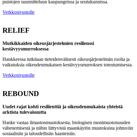
puistojen suunnitteluun kaupungeissa ja seutukunnissa.
Verkkosivustolle
RELIEF
Mutkikkaiden oikeusjärjestelmien resilienssi
kestävyysmurroksessa
Hankkeessa tutkitaan tieteidenvälisesti oikeusjärjestelmän roolia ja
vaikutuksia oikeudenmukaisen kestävyysmurroksen toteutumisessa.
Verkkosivustolle
REBOUND
Uudet rajat kohti resilienttiä ja oikeudenmukaista yhteistä
arktista tulevaisuutta
Hanke vastaa ilmastonmuutoksesta, biologisen monimuotoisuuden
vähenemisestä ja niihin liittyvistä maankäytön muutoksista johtuviin
sosiaalisiin ja taloudellisiin haasteisiin.