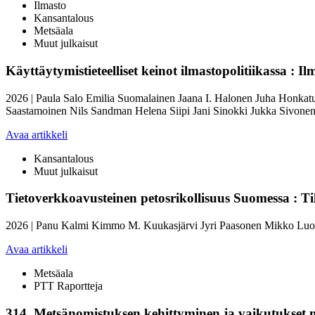
Ilmasto
Kansantalous
Metsäala
Muut julkaisut
Käyttäytymistieteelliset keinot ilmastopolitiikassa : 
2026
|
Paula Salo
Emilia Suomalainen
Jaana I. Halonen
Juha Honkat
Saastamoinen
Nils Sandman
Helena Siipi
Jani Sinokki
Jukka Sivone
Avaa artikkeli
Kansantalous
Muut julkaisut
Tietoverkkoavusteinen petosrikollisuus Suomessa : Ti
2026
|
Panu Kalmi
Kimmo M. Kuukasjärvi
Jyri Paasonen
Mikko Luo
Avaa artikkeli
Metsäala
PTT Raportteja
314.
Metsänomistuksen kehittyminen ja vaikutukset 