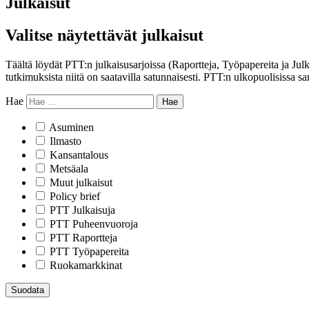
Julkaisut
Valitse näytettävät julkaisut
Täältä löydät PTT:n julkaisusarjoissa (Raportteja, Työpapereita ja Jul
tutkimuksista niitä on saatavilla satunnaisesti. PTT:n ulkopuolisissa sar
Hae
Asuminen
Ilmasto
Kansantalous
Metsäala
Muut julkaisut
Policy brief
PTT Julkaisuja
PTT Puheenvuoroja
PTT Raportteja
PTT Työpapereita
Ruokamarkkinat