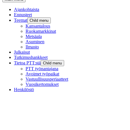
Ajankohtaista
Ennusteet
Teemat
Child menu
Kansantalous
Ruokamarkkinat
Metsäala
Asuminen
Ilmasto
Julkaisut
Tutkimushankkeet
Tietoa PTT:stä
Child menu
PTT työnantajana
Avoimet työpaikat
Vastuullisuusperiaatteet
Vuosikertomukset
Henkilöstö