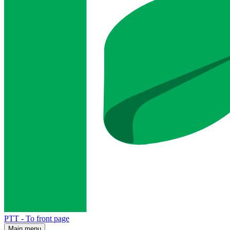
PTT - To front page
Main menu