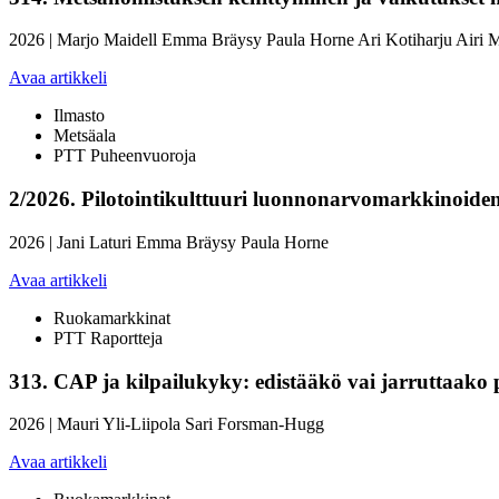
2026
|
Marjo Maidell
Emma Bräysy
Paula Horne
Ari Kotiharju
Airi M
Avaa artikkeli
Ilmasto
Metsäala
PTT Puheenvuoroja
2/2026.
Pilotointikulttuuri luonnonarvomarkkinoide
2026
|
Jani Laturi
Emma Bräysy
Paula Horne
Avaa artikkeli
Ruokamarkkinat
PTT Raportteja
313.
CAP ja kilpailukyky: edistääkö vai jarruttaako 
2026
|
Mauri Yli-Liipola
Sari Forsman-Hugg
Avaa artikkeli