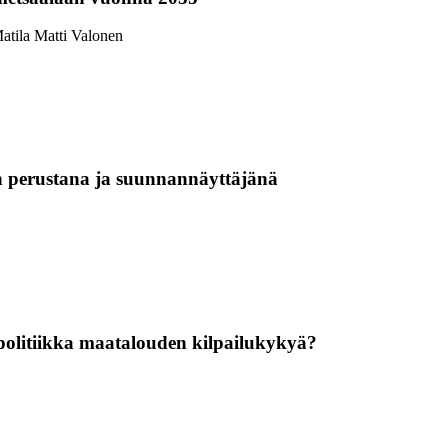
atila
Matti Valonen
n perustana ja suunnannäyttäjänä
politiikka maatalouden kilpailukykyä?