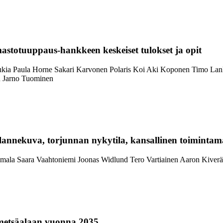
Ilmastotuuppaus-hankkeen keskeiset tulokset ja opit
ukia
Paula Horne
Sakari Karvonen
Polaris Koi
Aki Koponen
Timo Lan
n
Jarno Tuominen
lannekuva, torjunnan nykytila, kansallinen toimintamal
mala
Saara Vaahtoniemi
Joonas Widlund
Tero Vartiainen
Aaron Kiverä
metsäalaan vuonna 2035