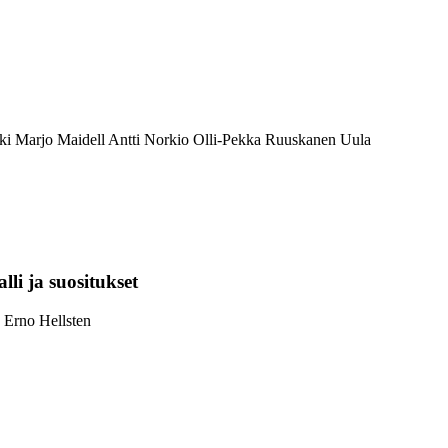
ki
Marjo Maidell
Antti Norkio
Olli-Pekka Ruuskanen
Uula
li ja suositukset
Erno Hellsten